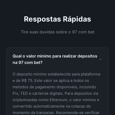
Respostas Rápidas
Tire suas duvidas sobre o 97 com bet
Qual o valor minimo para realizar depositos
na 97 com bet?
O deposito minimo estabelecido pela plataforma
e de R$ 75. Este valor se aplica a todos os
metodos de pagamento disponiveis, incluindo
Pix, TED e carteiras digitais. Para depositos via
criptomoedas como Ethereum, o valor minimo e
convertido automaticamente na cotacao do
momento da transacao. Recomenda-se verificar