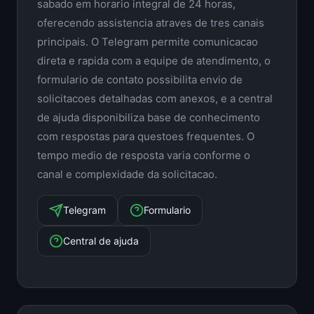
sabado em horario integral de 24 horas,
oferecendo assistencia atraves de tres canais
principais. O Telegram permite comunicacao
direta e rapida com a equipe de atendimento, o
formulario de contato possibilita envio de
solicitacoes detalhadas com anexos, e a central
de ajuda disponibiliza base de conhecimento
com respostas para questoes frequentes. O
tempo medio de resposta varia conforme o
canal e complexidade da solicitacao.
Telegram
Formulario
Central de ajuda