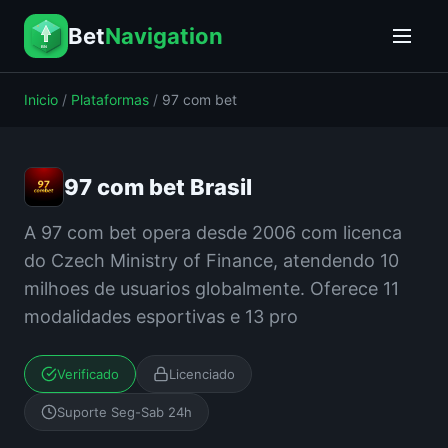
Bet
Navigation
Inicio
/
Plataformas
/
97 com bet
97 com bet Brasil
A 97 com bet opera desde 2006 com licenca
do Czech Ministry of Finance, atendendo 10
milhoes de usuarios globalmente. Oferece 11
modalidades esportivas e 13 pro
Verificado
Licenciado
Suporte Seg-Sab 24h