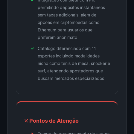
permitindo depositos instantaneos
sem taxas adicionais, alem de
opcoes em criptomoedas como
Ethereum para usuarios que
preferem anonimato
Catalogo diferenciado com 11
esportes incluindo modalidades
nicho como tenis de mesa, snooker e
surf, atendendo apostadores que
buscam mercados especializados
Pontos de Atenção
Tempo de processamento de saques