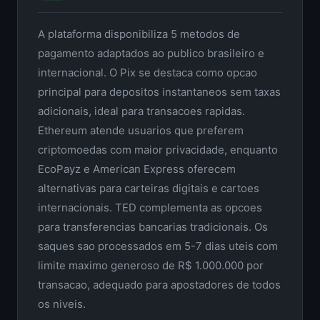
A plataforma disponibiliza 5 metodos de
pagamento adaptados ao publico brasileiro e
internacional. O Pix se destaca como opcao
principal para depositos instantaneos sem taxas
adicionais, ideal para transacoes rapidas.
Ethereum atende usuarios que preferem
criptomoedas com maior privacidade, enquanto
EcoPayz e American Express oferecem
alternativas para carteiras digitais e cartoes
internacionais. TED complementa as opcoes
para transferencias bancarias tradicionais. Os
saques sao processados em 5-7 dias uteis com
limite maximo generoso de R$ 1.000.000 por
transacao, adequado para apostadores de todos
os niveis.