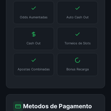
Odds Aumentadas
Auto Cash Out
Cash Out
Torneios de Slots
Apostas Combinadas
Bonus Recarga
Metodos de Pagamento