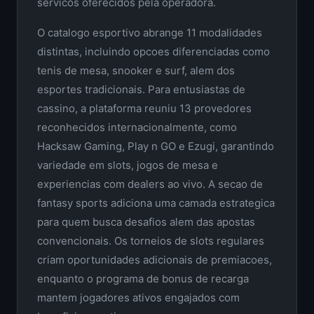
servicos oferecidos pela operadora.
O catalogo esportivo abrange 11 modalidades
distintas, incluindo opcoes diferenciadas como
tenis de mesa, snooker e surf, alem dos
esportes tradicionais. Para entusiastas de
cassino, a plataforma reuniu 13 provedores
reconhecidos internacionalmente, como
Hacksaw Gaming, Play n GO e Ezugi, garantindo
variedade em slots, jogos de mesa e
experiencias com dealers ao vivo. A secao de
fantasy sports adiciona uma camada estrategica
para quem busca desafios alem das apostas
convencionais. Os torneios de slots regulares
criam oportunidades adicionais de premiacoes,
enquanto o programa de bonus de recarga
mantem jogadores ativos engajados com