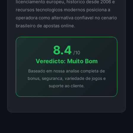
licenciamento europeu, historico desde 2006 e
recursos tecnologicos modernos posiciona a
operadora como alternativa confiavel no cenario
brasileiro de apostas online.
8.4
/10
Veredicto: Muito Bom
Baseado em nossa analise completa de
bonus, seguranca, variedade de jogos e
suporte ao cliente.