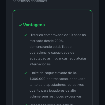
beneficios continuos.
Vantagens
Historico comprovado de 19 anos no
mercado desde 2006,
demonstrando estabilidade
operacional e capacidade de
adaptacao as mudancas regulatorias
internacionais
Limite de saque elevado de R$
1.000.000 por transacao, adequado
tanto para apostadores recreativos
quanto para jogadores de alto
volume sem restricoes excessivas
Integracao completa com Pix