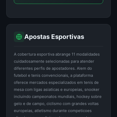
Apostas Esportivas
A cobertura esportiva abrange 11 modalidades
cuidadosamente selecionadas para atender
diferentes perfis de apostadores. Alem do
futebol e tenis convencionais, a plataforma
oferece mercados especializados em tenis de
mesa com ligas asiaticas e europeias, snooker
incluindo campeonatos mundiais, hockey sobre
gelo e de campo, ciclismo com grandes voltas
europeias, atletismo durante competicoes