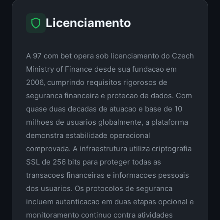
Licenciamento
A 97 com bet opera sob licenciamento do Czech
Ministry of Finance desde sua fundacao em
2006, cumprindo requisitos rigorosos de
seguranca financeira e protecao de dados. Com
quase duas decadas de atuacao e base de 10
milhoes de usuarios globalmente, a plataforma
demonstra estabilidade operacional
comprovada. A infraestrutura utiliza criptografia
SSL de 256 bits para proteger todas as
transacoes financeiras e informacoes pessoais
dos usuarios. Os protocolos de seguranca
incluem autenticacao em duas etapas opcional e
monitoramento continuo contra atividades