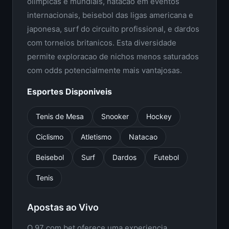
olimpicas e mundiais, natacao em eventos
internacionais, beisebol das ligas americana e
japonesa, surf do circuito profissional, e dardos
com torneios britanicos. Esta diversidade
permite exploracao de nichos menos saturados
com odds potencialmente mais vantajosas.
Esportes Disponiveis
Tenis de Mesa
Snooker
Hockey
Ciclismo
Atletismo
Natacao
Beisebol
Surf
Dardos
Futebol
Tenis
Apostas ao Vivo
O 97 com bet oferece uma experiencia