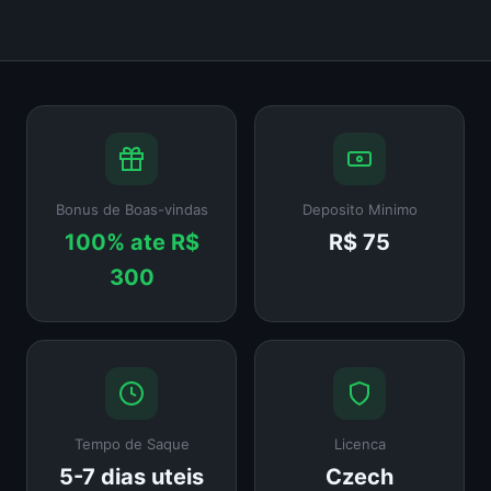
Bonus de Boas-vindas
Deposito Minimo
100% ate R$
R$ 75
300
Tempo de Saque
Licenca
5-7 dias uteis
Czech