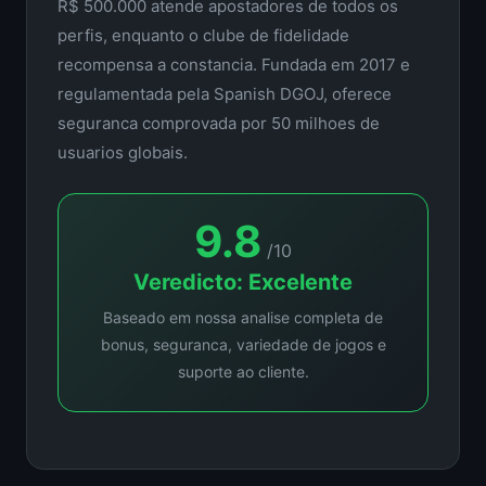
R$ 500.000 atende apostadores de todos os
perfis, enquanto o clube de fidelidade
recompensa a constancia. Fundada em 2017 e
regulamentada pela Spanish DGOJ, oferece
seguranca comprovada por 50 milhoes de
usuarios globais.
9.8
/10
Veredicto: Excelente
Baseado em nossa analise completa de
bonus, seguranca, variedade de jogos e
suporte ao cliente.