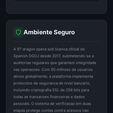
Ambiente Seguro
A 97 dragon opera sob licenca oficial da
Spanish DGOJ desde 2017, submetendo-se a
auditorias regulares que garantem integridade
nas operacoes. Com 50 milhoes de usuarios
ativos globalmente, a plataforma implementa
protocolos de seguranca de nivel bancario,
incluindo criptografia SSL de 256 bits para
todas as transacoes financeiras e dados
pessoais. O sistema de verificacao em duas
etapas protege contas contra acessos nao