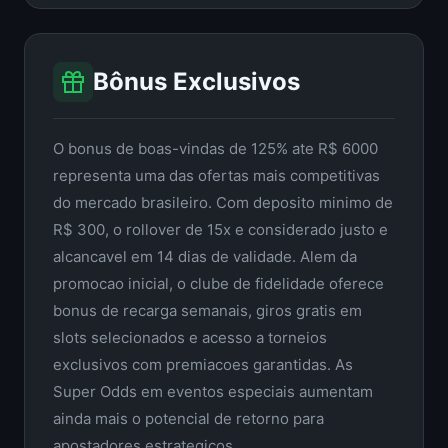
Bônus Exclusivos
O bonus de boas-vindas de 125% ate R$ 6000
representa uma das ofertas mais competitivas
do mercado brasileiro. Com deposito minimo de
R$ 300, o rollover de 15x e considerado justo e
alcancavel em 14 dias de validade. Alem da
promocao inicial, o clube de fidelidade oferece
bonus de recarga semanais, giros gratis em
slots selecionados e acesso a torneios
exclusivos com premiacoes garantidas. As
Super Odds em eventos especiais aumentam
ainda mais o potencial de retorno para
apostadores estrategicos.