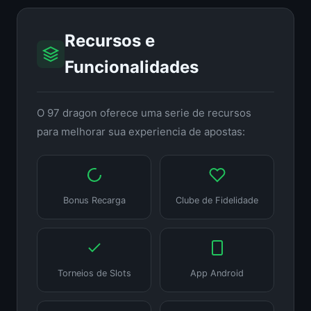
Recursos e
Funcionalidades
O 97 dragon oferece uma serie de recursos
para melhorar sua experiencia de apostas:
Bonus Recarga
Clube de Fidelidade
Torneios de Slots
App Android