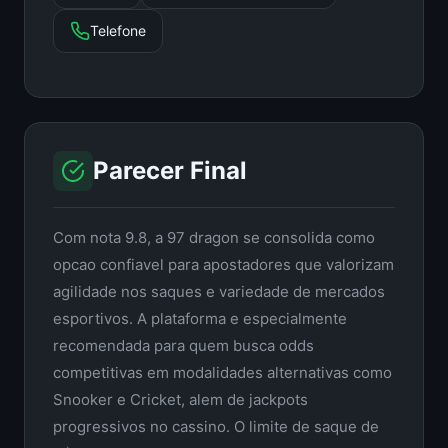
Telefone
Parecer Final
Com nota 9.8, a 97 dragon se consolida como
opcao confiavel para apostadores que valorizam
agilidade nos saques e variedade de mercados
esportivos. A plataforma e especialmente
recomendada para quem busca odds
competitivas em modalidades alternativas como
Snooker e Cricket, alem de jackpots
progressivos no cassino. O limite de saque de