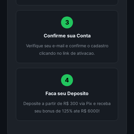
3
Confirme sua Conta
Verifique seu e-mail e confirme o cadastro
clicando no link de ativacao.
4
Faca seu Deposito
Deposite a partir de R$ 300 via Pix e receba
seu bonus de 125% ate R$ 6000!