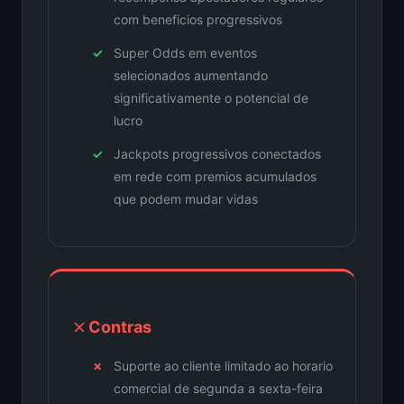
com beneficios progressivos
Super Odds em eventos
selecionados aumentando
significativamente o potencial de
lucro
Jackpots progressivos conectados
em rede com premios acumulados
que podem mudar vidas
Contras
Suporte ao cliente limitado ao horario
comercial de segunda a sexta-feira