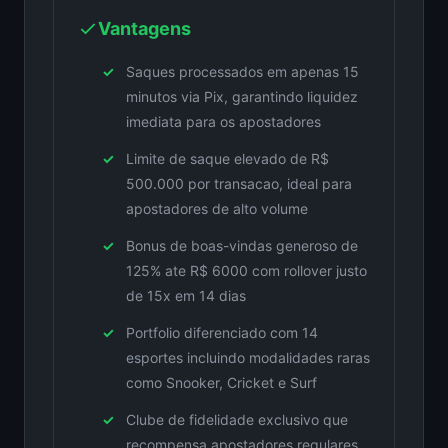
Vantagens
Saques processados em apenas 15
minutos via Pix, garantindo liquidez
imediata para os apostadores
Limite de saque elevado de R$
500.000 por transacao, ideal para
apostadores de alto volume
Bonus de boas-vindas generoso de
125% ate R$ 6000 com rollover justo
de 15x em 14 dias
Portfolio diferenciado com 14
esportes incluindo modalidades raras
como Snooker, Cricket e Surf
Clube de fidelidade exclusivo que
recompensa apostadores regulares