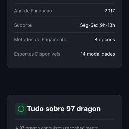
Ano de Fundacao
2017
Suporte
Seg-Sex 9h-18h
Metodos de Pagamento
8 opcoes
Esportes Disponiveis
14 modalidades
Tudo sobre 97 dragon
A 97 dragon conquistou reconhecimento