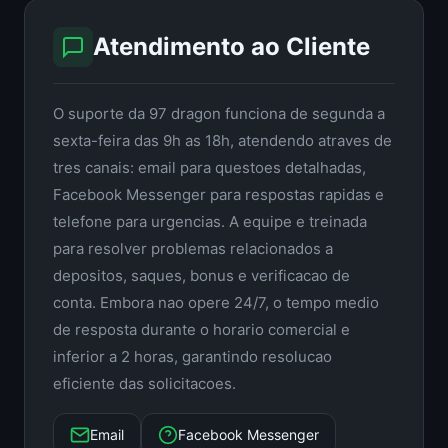
Atendimento ao Cliente
O suporte da 97 dragon funciona de segunda a
sexta-feira das 9h as 18h, atendendo atraves de
tres canais: email para questoes detalhadas,
Facebook Messenger para respostas rapidas e
telefone para urgencias. A equipe e treinada
para resolver problemas relacionados a
depositos, saques, bonus e verificacao de
conta. Embora nao opere 24/7, o tempo medio
de resposta durante o horario comercial e
inferior a 2 horas, garantindo resolucao
eficiente das solicitacoes.
Email
Facebook Messenger