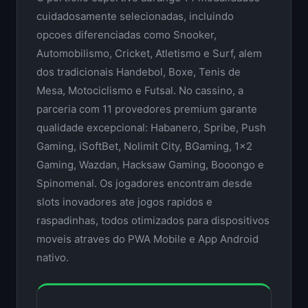
cuidadosamente selecionadas, incluindo
opcoes diferenciadas como Snooker,
Automobilismo, Cricket, Atletismo e Surf, alem
dos tradicionais Handebol, Boxe, Tenis de
Mesa, Motociclismo e Futsal. No cassino, a
parceria com 11 provedores premium garante
qualidade excepcional: Habanero, Spribe, Push
Gaming, iSoftBet, Nolimit City, BGaming, 1x2
Gaming, Wazdan, Hacksaw Gaming, Booongo e
Spinomenal. Os jogadores encontram desde
slots inovadores ate jogos rapidos e
raspadinhas, todos otimizados para dispositivos
moveis atraves do PWA Mobile e App Android
nativo.