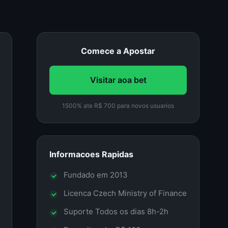
Comece a Apostar
Visitar aoa bet
1500% ate R$ 700 para novos usuarios
Informacoes Rapidas
Fundado em 2013
Licenca Czech Ministry of Finance
Suporte Todos os dias 8h-2h