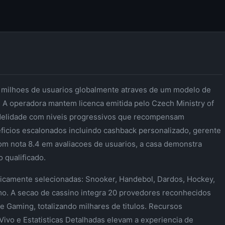
 milhoes de usuarios globalmente atraves de um modelo de
A operadora mantem licenca emitida pelo Czech Ministry of
delidade com niveis progressivos que recompensam
ficios escalonados incluindo cashback personalizado, gerente
om nota 8.4 em avaliacoes de usuarios, a casa demonstra
 qualificado.
gicamente selecionadas: Snooker, Handebol, Dardos, Hockey,
mo. A secao de cassino integra 20 provedores reconhecidos
 Gaming, totalizando milhares de titulos. Recursos
Vivo e Estatisticas Detalhadas elevam a experiencia de