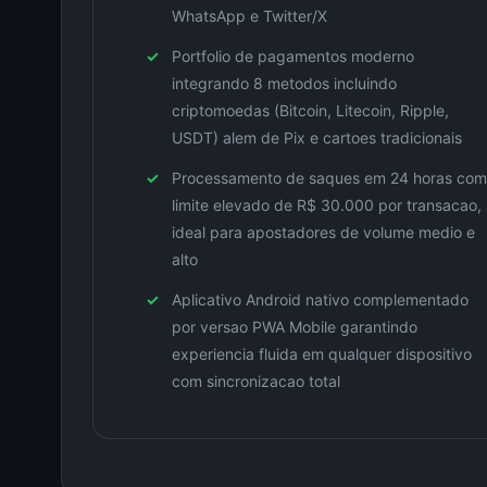
WhatsApp e Twitter/X
Portfolio de pagamentos moderno
integrando 8 metodos incluindo
criptomoedas (Bitcoin, Litecoin, Ripple,
USDT) alem de Pix e cartoes tradicionais
Processamento de saques em 24 horas com
limite elevado de R$ 30.000 por transacao,
ideal para apostadores de volume medio e
alto
Aplicativo Android nativo complementado
por versao PWA Mobile garantindo
experiencia fluida em qualquer dispositivo
com sincronizacao total