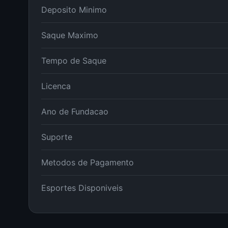
Deposito Minimo
Saque Maximo
Tempo de Saque
Licenca
Ano de Fundacao
Suporte
Metodos de Pagamento
Esportes Disponiveis