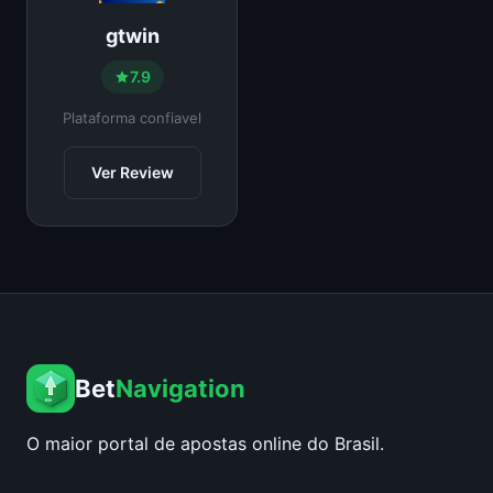
gtwin
7.9
Plataforma confiavel
Ver Review
Bet
Navigation
O maior portal de apostas online do Brasil.