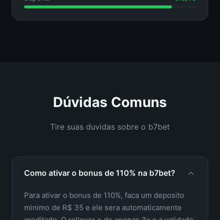
Dúvidas Comuns
Tire suas duvidas sobre o b7bet
Como ativar o bonus de 110% na b7bet?
Para ativar o bonus de 110%, faca um deposito
minimo de R$ 35 e ele sera automaticamente
creditado. O rollover e de apenas 3x e a validade