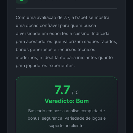
Com uma avaliacao de 7.7, a b7bet se mostra
uma opcao confiavel para quem busca
diversidade em esportes e cassino. Indicada
para apostadores que valorizam saques rapidos,
bonus generosos e recursos tecnicos
modernos, e ideal tanto para iniciantes quanto
para jogadores experientes.
7.7
/10
Veredicto: Bom
Baseado em nossa analise completa de
bonus, seguranca, variedade de jogos e
suporte ao cliente.