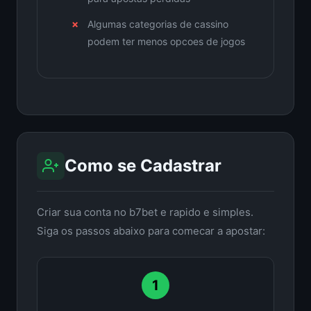
Algumas categorias de cassino
podem ter menos opcoes de jogos
Como se Cadastrar
Criar sua conta no b7bet e rapido e simples.
Siga os passos abaixo para comecar a apostar:
1