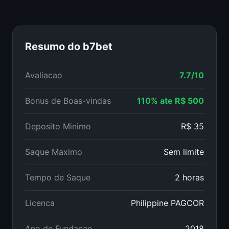
Resumo do b7bet
Avaliacao
7.7/10
Bonus de Boas-vindas
110% ate R$ 500
Deposito Minimo
R$ 35
Saque Maximo
Sem limite
Tempo de Saque
2 horas
Licenca
Philippine PAGCOR
Ano de Fundacao
2018