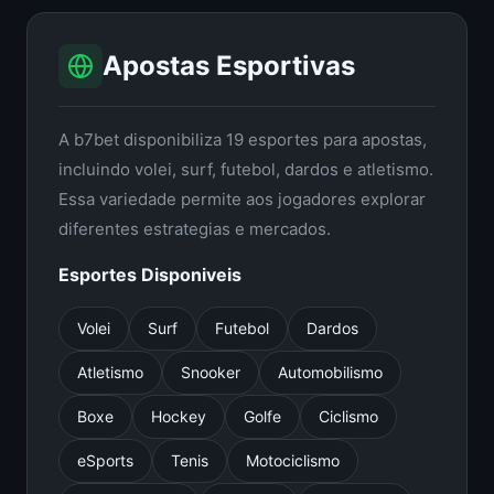
Apostas Esportivas
A b7bet disponibiliza 19 esportes para apostas,
incluindo volei, surf, futebol, dardos e atletismo.
Essa variedade permite aos jogadores explorar
diferentes estrategias e mercados.
Esportes Disponiveis
Volei
Surf
Futebol
Dardos
Atletismo
Snooker
Automobilismo
Boxe
Hockey
Golfe
Ciclismo
eSports
Tenis
Motociclismo