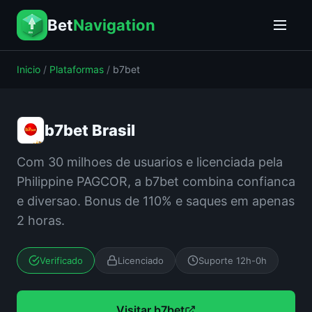
Bet
Navigation
Inicio
/
Plataformas
/
b7bet
b7bet Brasil
Com 30 milhoes de usuarios e licenciada pela
Philippine PAGCOR, a b7bet combina confianca
e diversao. Bonus de 110% e saques em apenas
2 horas.
Verificado
Licenciado
Suporte 12h-0h
Visitar b7bet