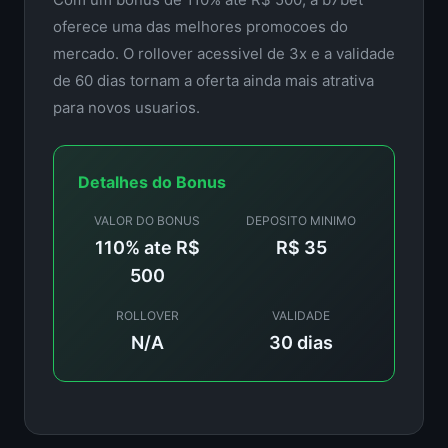
oferece uma das melhores promocoes do
mercado. O rollover acessivel de 3x e a validade
de 60 dias tornam a oferta ainda mais atrativa
para novos usuarios.
Detalhes do Bonus
VALOR DO BONUS
DEPOSITO MINIMO
110% ate R$
R$ 35
500
ROLLOVER
VALIDADE
N/A
30 dias