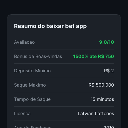
Resumo do baixar bet app
Avaliacao
9.0/10
Bonus de Boas-vindas
1500% ate R$ 750
Deposito Minimo
R$ 2
Saque Maximo
R$ 500.000
Tempo de Saque
15 minutos
Licenca
Latvian Lotteries
Ano de Fundacao
2010