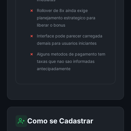
Rollover de 8x ainda exige
planejamento estrategico para
liberar o bonus
Interface pode parecer carregada
demais para usuarios iniciantes
Alguns metodos de pagamento tem
taxas que nao sao informadas
antecipadamente
Como se Cadastrar