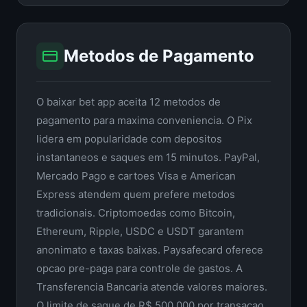
Metodos de Pagamento
O baixar bet app aceita 12 metodos de
pagamento para maxima conveniencia. O Pix
lidera em popularidade com depositos
instantaneos e saques em 15 minutos. PayPal,
Mercado Pago e cartoes Visa e American
Express atendem quem prefere metodos
tradicionais. Criptomoedas como Bitcoin,
Ethereum, Ripple, USDC e USDT garantem
anonimato e taxas baixas. Paysafecard oferece
opcao pre-paga para controle de gastos. A
Transferencia Bancaria atende valores maiores.
O limite de saque de R$ 500.000 por transacao