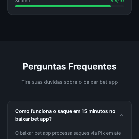
Suporte
8.8/10
Perguntas Frequentes
Tire suas duvidas sobre o baixar bet app
Como funciona o saque em 15 minutos no
baixar bet app?
O baixar bet app processa saques via Pix em ate