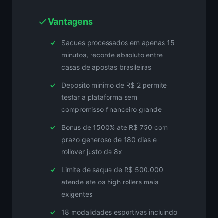
Vantagens
Saques processados em apenas 15
minutos, recorde absoluto entre
casas de apostas brasileiras
Deposito minimo de R$ 2 permite
testar a plataforma sem
compromisso financeiro grande
Bonus de 1500% ate R$ 750 com
prazo generoso de 180 dias e
rollover justo de 8x
Limite de saque de R$ 500.000
atende ate os high rollers mais
exigentes
18 modalidades esportivas incluindo