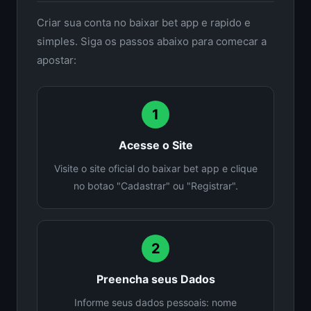
Criar sua conta no baixar bet app e rapido e
simples. Siga os passos abaixo para comecar a
apostar:
1
Acesse o Site
Visite o site oficial do baixar bet app e clique
no botao "Cadastrar" ou "Registrar".
2
Preencha seus Dados
Informe seus dados pessoais: nome