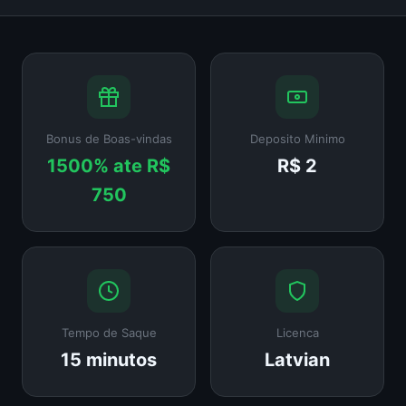
Bonus de Boas-vindas
Deposito Minimo
1500% ate R$
R$ 2
750
Tempo de Saque
Licenca
15 minutos
Latvian