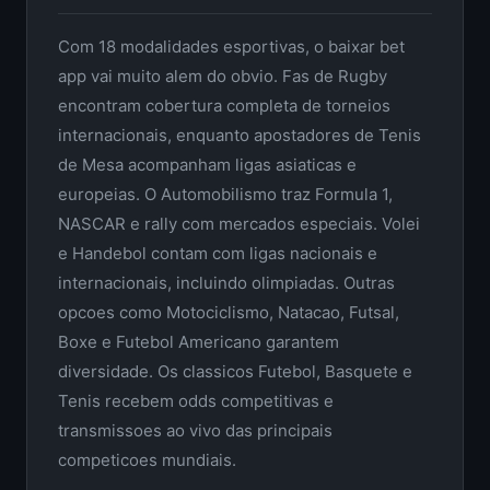
Com 18 modalidades esportivas, o baixar bet
app vai muito alem do obvio. Fas de Rugby
encontram cobertura completa de torneios
internacionais, enquanto apostadores de Tenis
de Mesa acompanham ligas asiaticas e
europeias. O Automobilismo traz Formula 1,
NASCAR e rally com mercados especiais. Volei
e Handebol contam com ligas nacionais e
internacionais, incluindo olimpiadas. Outras
opcoes como Motociclismo, Natacao, Futsal,
Boxe e Futebol Americano garantem
diversidade. Os classicos Futebol, Basquete e
Tenis recebem odds competitivas e
transmissoes ao vivo das principais
competicoes mundiais.