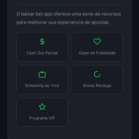
O baixar bet app oferece uma serie de recursos
para melhorar sua experiencia de apostas:
Cash Out Parcial
Clube de Fidelidade
Streaming ao Vivo
Bonus Recarga
Programa VIP