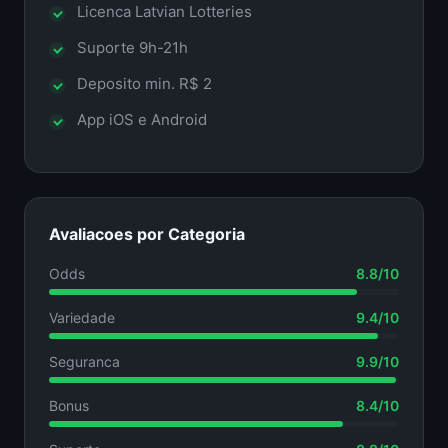
Licenca Latvian Lotteries
Suporte 9h-21h
Deposito min. R$ 2
App iOS e Android
Avaliacoes por Categoria
Odds
8.8/10
Variedade
9.4/10
Seguranca
9.9/10
Bonus
8.4/10