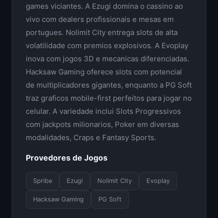
games viciantes. A Ezugi domina o cassino ao
vivo com dealers profissionais e mesas em
portugues. Nolimit City entrega slots de alta
volatilidade com premios explosivos. A Evoplay
inova com jogos 3D e mecanicas diferenciadas.
Hacksaw Gaming oferece slots com potencial
de multiplicadores gigantes, enquanto a PG Soft
traz graficos mobile-first perfeitos para jogar no
celular. A variedade inclui Slots Progressivos
com jackpots milionarios, Poker em diversas
modalidades, Craps e Fantasy Sports.
Provedores de Jogos
Spribe
Ezugi
Nolimit City
Evoplay
Hacksaw Gaming
PG Soft