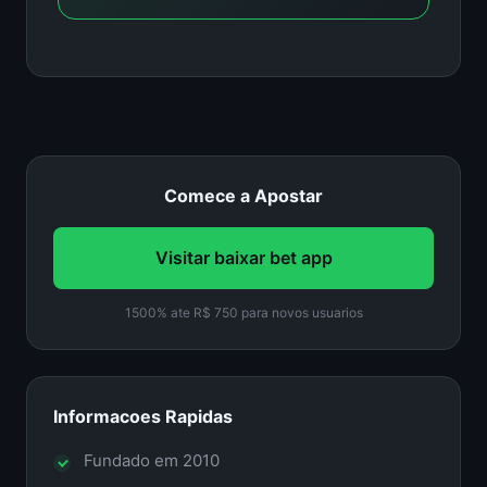
Comece a Apostar
Visitar baixar bet app
1500% ate R$ 750 para novos usuarios
Informacoes Rapidas
Fundado em 2010