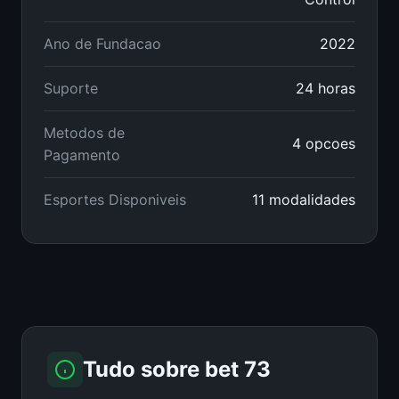
Ano de Fundacao
2022
Suporte
24 horas
Metodos de
4 opcoes
Pagamento
Esportes Disponiveis
11 modalidades
Tudo sobre bet 73