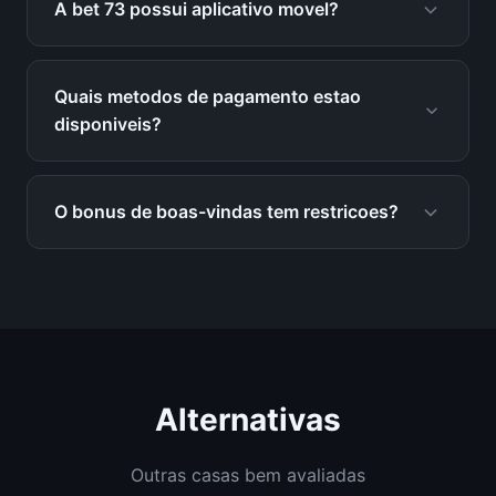
A bet 73 possui aplicativo movel?
Quais metodos de pagamento estao
disponiveis?
O bonus de boas-vindas tem restricoes?
Alternativas
Outras casas bem avaliadas