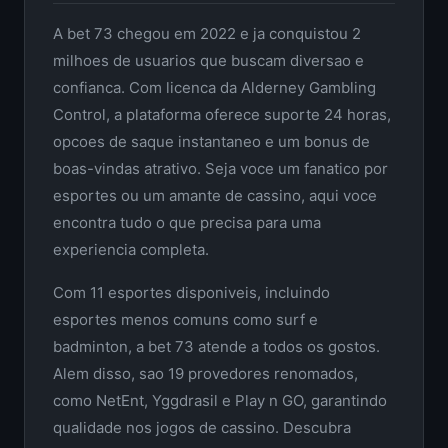
A bet 73 chegou em 2022 e ja conquistou 2
milhoes de usuarios que buscam diversao e
confianca. Com licenca da Alderney Gambling
Control, a plataforma oferece suporte 24 horas,
opcoes de saque instantaneo e um bonus de
boas-vindas atrativo. Seja voce um fanatico por
esportes ou um amante de cassino, aqui voce
encontra tudo o que precisa para uma
experiencia completa.
Com 11 esportes disponiveis, incluindo
esportes menos comuns como surf e
badminton, a bet 73 atende a todos os gostos.
Alem disso, sao 19 provedores renomados,
como NetEnt, Yggdrasil e Play n GO, garantindo
qualidade nos jogos de cassino. Descubra