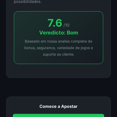
possibilidades.
7.6
/10
Veredicto: Bom
Baseado em nossa analise completa de
bonus, seguranca, variedade de jogos e
suporte ao cliente.
Comece a Apostar