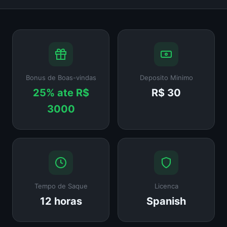
Bonus de Boas-vindas
Deposito Minimo
25% ate R$
R$ 30
3000
Tempo de Saque
Licenca
12 horas
Spanish