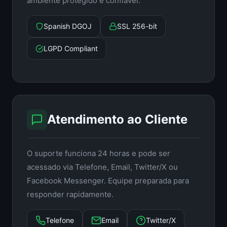
ambiente protegido e confiavel.
Spanish DGOJ
SSL 256-bit
LGPD Compliant
Atendimento ao Cliente
O suporte funciona 24 horas e pode ser
acessado via Telefone, Email, Twitter/X ou
Facebook Messenger. Equipe preparada para
responder rapidamente.
Telefone
Email
Twitter/X