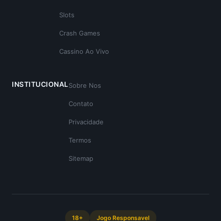
Slots
Crash Games
Cassino Ao Vivo
INSTITUCIONAL
Sobre Nos
Contato
Privacidade
Termos
Sitemap
18+
Jogo Responsavel