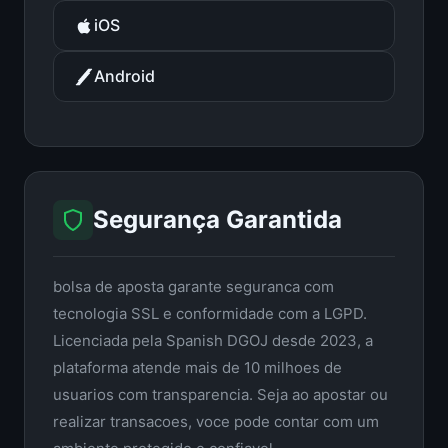
iOS
Android
Segurança Garantida
bolsa de aposta garante seguranca com
tecnologia SSL e conformidade com a LGPD.
Licenciada pela Spanish DGOJ desde 2023, a
plataforma atende mais de 10 milhoes de
usuarios com transparencia. Seja ao apostar ou
realizar transacoes, voce pode contar com um