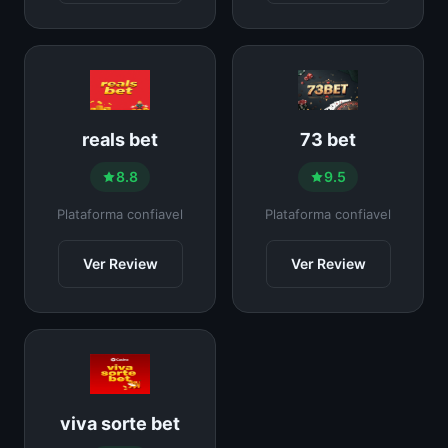
reals bet
73 bet
8.8
9.5
Plataforma confiavel
Plataforma confiavel
Ver Review
Ver Review
viva sorte bet