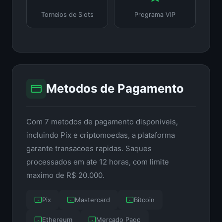
Torneios de Slots
Programa VIP
Metodos de Pagamento
Com 7 metodos de pagamento disponiveis,
incluindo Pix e criptomoedas, a plataforma
garante transacoes rapidas. Saques
processados em ate 12 horas, com limite
maximo de R$ 20.000.
Pix
Mastercard
Bitcoin
Ethereum
Mercado Pago