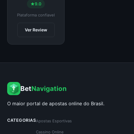
9.0
Plataforma confiavel
Ver Review
Bet
Navigation
O maior portal de apostas online do Brasil.
CATEGORIAS
Apostas Esportivas
Cassino Online