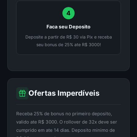
4
Faca seu Deposito
Deposite a partir de R$ 30 via Pix e receba
seu bonus de 25% ate R$ 3000!
Ofertas Imperdíveis
Receba 25% de bonus no primeiro deposito,
valido ate R$ 3000. O rollover de 32x deve ser
cumprido em ate 14 dias. Deposito minimo de