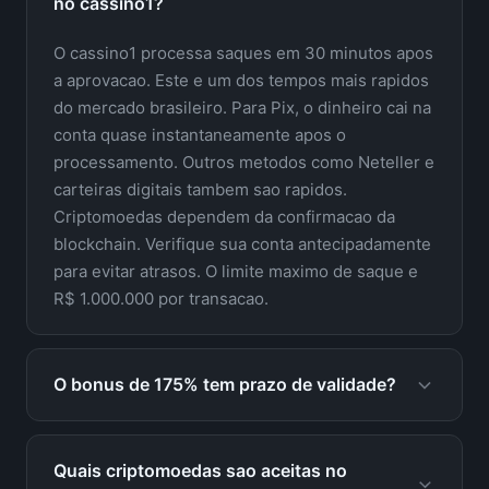
no cassino1?
O cassino1 processa saques em 30 minutos apos
a aprovacao. Este e um dos tempos mais rapidos
do mercado brasileiro. Para Pix, o dinheiro cai na
conta quase instantaneamente apos o
processamento. Outros metodos como Neteller e
carteiras digitais tambem sao rapidos.
Criptomoedas dependem da confirmacao da
blockchain. Verifique sua conta antecipadamente
para evitar atrasos. O limite maximo de saque e
R$ 1.000.000 por transacao.
O bonus de 175% tem prazo de validade?
Quais criptomoedas sao aceitas no