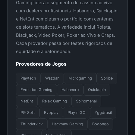
Gaming lidera o segmento de cassino ao vivo
com dealers profissionais. Habanero, Quickspin
e NetEnt completam o portfolio com centenas
de slots tematicos. A variedade inclui Roleta,
Blackjack, Video Poker, Poker ao Vivo e Craps.
Cada provedor passa por testes rigorosos de
equidade e aleatoriedade.
Provedores de Jogos
Playtech
Wazdan
Microgaming
Spribe
Evolution Gaming
Habanero
Quickspin
NetEnt
Relax Gaming
Spinomenal
PG Soft
Evoplay
Play n GO
Yggdrasil
Thunderkick
Hacksaw Gaming
Booongo