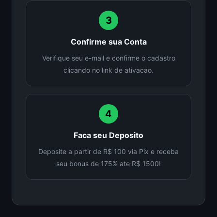
3
Confirme sua Conta
Verifique seu e-mail e confirme o cadastro
clicando no link de ativacao.
4
Faca seu Deposito
Deposite a partir de R$ 100 via Pix e receba
seu bonus de 175% ate R$ 1500!