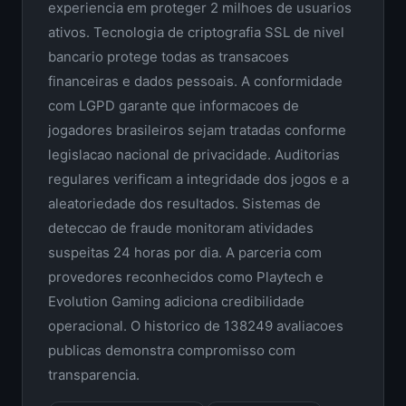
experiencia em proteger 2 milhoes de usuarios
ativos. Tecnologia de criptografia SSL de nivel
bancario protege todas as transacoes
financeiras e dados pessoais. A conformidade
com LGPD garante que informacoes de
jogadores brasileiros sejam tratadas conforme
legislacao nacional de privacidade. Auditorias
regulares verificam a integridade dos jogos e a
aleatoriedade dos resultados. Sistemas de
deteccao de fraude monitoram atividades
suspeitas 24 horas por dia. A parceria com
provedores reconhecidos como Playtech e
Evolution Gaming adiciona credibilidade
operacional. O historico de 138249 avaliacoes
publicas demonstra compromisso com
transparencia.