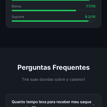
Bonus
7.7/10
Suporte
9.2/10
Perguntas Frequentes
Tire suas duvidas sobre o cassino1
Quanto tempo leva para receber meu saque