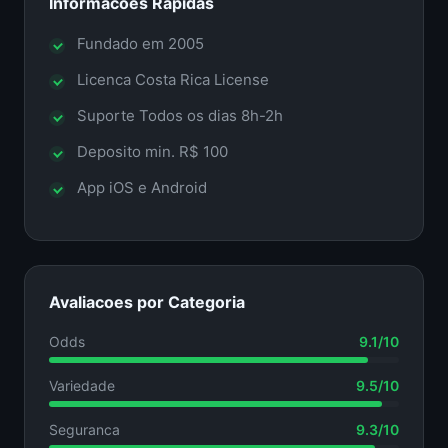
Informacoes Rapidas
Fundado em 2005
Licenca Costa Rica License
Suporte Todos os dias 8h-2h
Deposito min. R$ 100
App iOS e Android
Avaliacoes por Categoria
Odds
9.1/10
Variedade
9.5/10
Seguranca
9.3/10