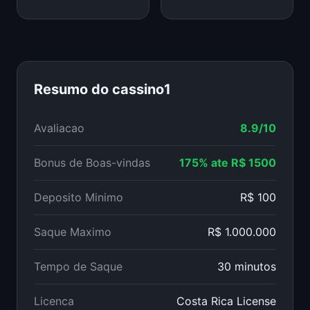
Resumo do cassino1
Avaliacao
8.9/10
Bonus de Boas-vindas
175% ate R$ 1500
Deposito Minimo
R$ 100
Saque Maximo
R$ 1.000.000
Tempo de Saque
30 minutos
Licenca
Costa Rica License