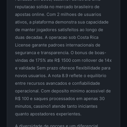
reputacao solida no mercado brasileiro de
apostas online. Com 2 milhoes de usuarios
ativos, a plataforma demonstra sua capacidade
de manter jogadores satisfeitos ao longo de
duas decadas. A operacao sob Costa Rica
License garante padroes internacionais de
seguranca e transparencia. O bonus de boas-
vindas de 175% ate R$ 1500 com rollover de 14x
e validade Sem prazo oferece flexibilidade para
novos usuarios. A nota 8.9 reflete o equilibrio
entre recursos avancados e confiabilidade
operacional. Com deposito minimo acessivel de
R$ 100 e saques processados em apenas 30
minutos, cassino1 atende tanto iniciantes
quanto apostadores experientes.
A diversidade de opcoes e um diferencial