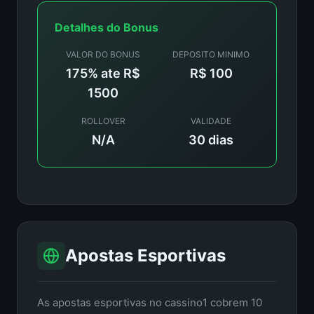
Detalhes do Bonus
VALOR DO BONUS
DEPOSITO MINIMO
175% ate R$
R$ 100
1500
ROLLOVER
VALIDADE
N/A
30 dias
Apostas Esportivas
As apostas esportivas no cassino1 cobrem 10