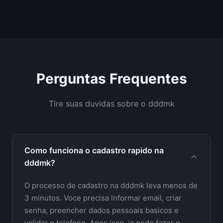
Perguntas Frequentes
Tire suas duvidas sobre o dddmk
Como funciona o cadastro rapido na
dddmk?
O processo de cadastro na dddmk leva menos de
3 minutos. Voce precisa informar email, criar
senha, preencher dados pessoais basicos e
validar o telefone. Apos isso, ja pode fazer o