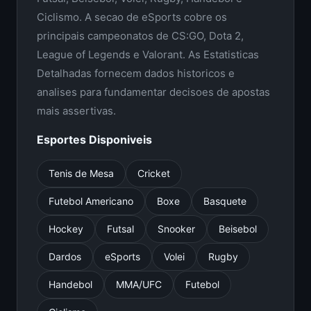
Ciclismo. A secao de eSports cobre os
principais campeonatos de CS:GO, Dota 2,
League of Legends e Valorant. As Estatisticas
Detalhadas fornecem dados historicos e
analises para fundamentar decisoes de apostas
mais assertivas.
Esportes Disponiveis
Tenis de Mesa
Cricket
Futebol Americano
Boxe
Basquete
Hockey
Futsal
Snooker
Beisebol
Dardos
eSports
Volei
Rugby
Handebol
MMA/UFC
Futebol