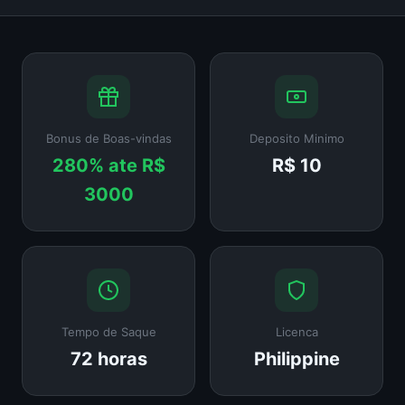
Bonus de Boas-vindas
Deposito Minimo
280% ate R$
R$ 10
3000
Tempo de Saque
Licenca
72 horas
Philippine