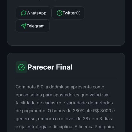
WhatsApp
Twitter/X
Telegram
Parecer Final
Com nota 8.0, a dddmk se apresenta como
opcao solida para apostadores que valorizam
facilidade de cadastro e variedade de metodos
de pagamento. O bonus de 280% ate R$ 3000 e
generoso, embora o rollover de 28x em 3 dias
exija estrategia e disciplina. A licenca Philippine