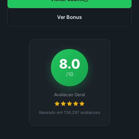
Ver Bonus
8.0
/10
Avaliacao Geral
Baseado em 134,297 avaliacoes