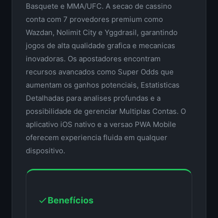
Basquete e MMA/UFC. A secao de cassino
conta com 7 provedores premium como
Wazdan, Nolimit City e Yggdrasil, garantindo
jogos de alta qualidade grafica e mecanicas
inovadoras. Os apostadores encontram
recursos avancados como Super Odds que
aumentam os ganhos potenciais, Estatisticas
Detalhadas para analises profundas e a
possibilidade de gerenciar Multiplas Contas. O
aplicativo iOS nativo e a versao PWA Mobile
oferecem experiencia fluida em qualquer
dispositivo.
Benefícios