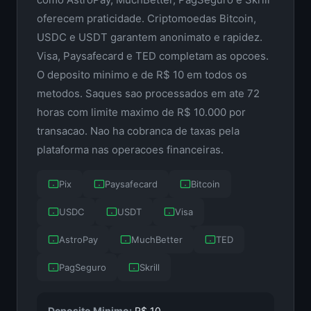
oferecem praticidade. Criptomoedas Bitcoin,
USDC e USDT garantem anonimato e rapidez.
Visa, Paysafecard e TED completam as opcoes.
O deposito minimo e de R$ 10 em todos os
metodos. Saques sao processados em ate 72
horas com limite maximo de R$ 10.000 por
transacao. Nao ha cobranca de taxas pela
plataforma nas operacoes financeiras.
Pix
Paysafecard
Bitcoin
USDC
USDT
Visa
AstroPay
MuchBetter
TED
PagSeguro
Skrill
Deposito Minimo:
R$ 10