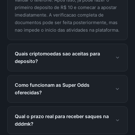
primeiro deposito de R$ 10 e comecar a apostar
imediatamente. A verificacao completa de
documentos pode ser feita posteriormente, mas
nao impede o inicio das atividades na plataforma.
Quais criptomoedas sao aceitas para
deposito?
Como funcionam as Super Odds
oferecidas?
Qual o prazo real para receber saques na
dddmk?