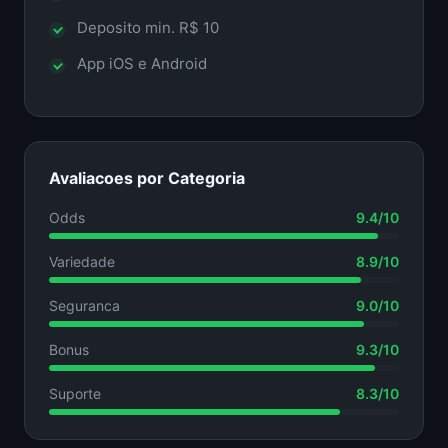
Deposito min. R$ 10
App iOS e Android
Avaliacoes por Categoria
Odds
9.4/10
Variedade
8.9/10
Seguranca
9.0/10
Bonus
9.3/10
Suporte
8.3/10