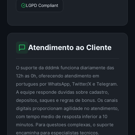
LGPD Compliant
Atendimento ao Cliente
O suporte da dddmk funciona diariamente das
12h as 0h, oferecendo atendimento em
portugues por WhatsApp, Twitter/X e Telegram.
A equipe responde duvidas sobre cadastro,
depositos, saques e regras de bonus. Os canais
digitais proporcionam agilidade no atendimento,
com tempo medio de resposta inferior a 10
minutos. Para questoes complexas, o suporte
encaminha para especialistas tecnicos.