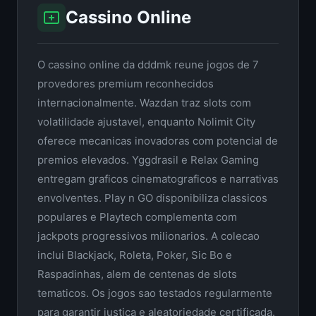
Cassino Online
O cassino online da dddmk reune jogos de 7
provedores premium reconhecidos
internacionalmente. Wazdan traz slots com
volatilidade ajustavel, enquanto Nolimit City
oferece mecanicas inovadoras com potencial de
premios elevados. Yggdrasil e Relax Gaming
entregam graficos cinematograficos e narrativas
envolventes. Play n GO disponibiliza classicos
populares e Playtech complementa com
jackpots progressivos milionarios. A colecao
inclui Blackjack, Roleta, Poker, Sic Bo e
Raspadinhas, alem de centenas de slots
tematicos. Os jogos sao testados regularmente
para garantir justica e aleatoriedade certificada.