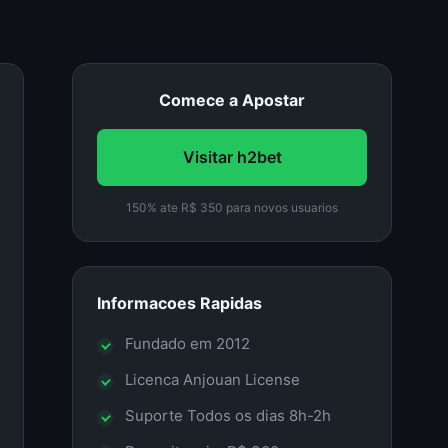
Comece a Apostar
Visitar h2bet
150% ate R$ 350 para novos usuarios
Informacoes Rapidas
Fundado em 2012
Licenca Anjouan License
Suporte Todos os dias 8h-2h