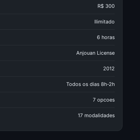
R$ 300
Ilimitado
6 horas
Anjouan License
2012
Todos os dias 8h-2h
7 opcoes
17 modalidades