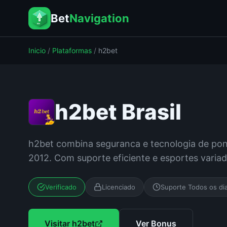
Bet
Navigation
Inicio
/
Plataformas
/
h2bet
h2bet Brasil
h2bet combina seguranca e tecnologia de pon
2012. Com suporte eficiente e esportes variado
Verificado
Licenciado
Suporte Todos os di
Visitar h2bet
Ver Bonus