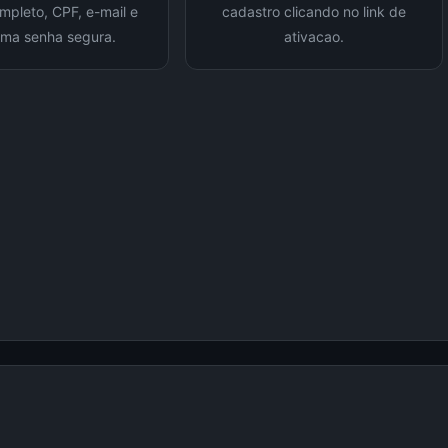
pleto, CPF, e-mail e
cadastro clicando no link de
uma senha segura.
ativacao.