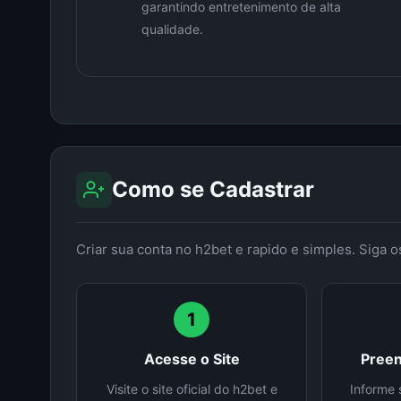
garantindo entretenimento de alta
qualidade.
Como se Cadastrar
Criar sua conta no h2bet e rapido e simples. Siga 
1
Acesse o Site
Preen
Visite o site oficial do h2bet e
Informe 