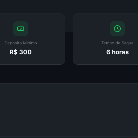
Deposito Minimo
Tempo de Saque
R$ 300
6 horas