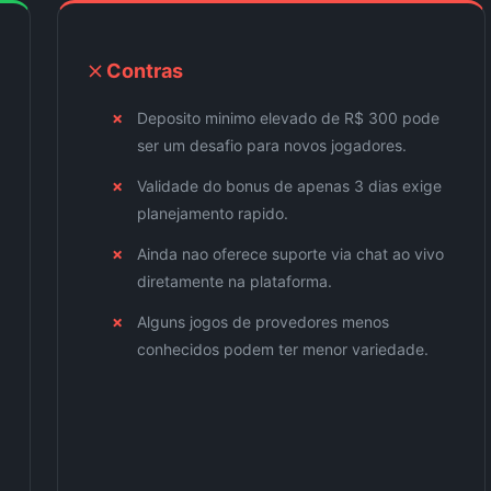
Contras
Deposito minimo elevado de R$ 300 pode
ser um desafio para novos jogadores.
Validade do bonus de apenas 3 dias exige
planejamento rapido.
Ainda nao oferece suporte via chat ao vivo
diretamente na plataforma.
Alguns jogos de provedores menos
conhecidos podem ter menor variedade.