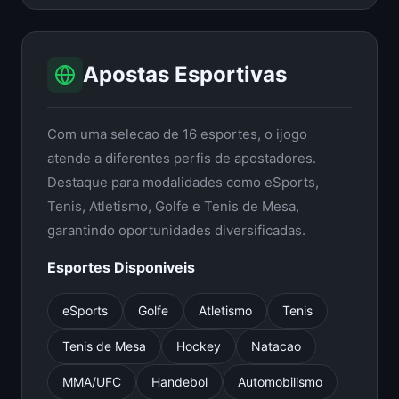
Apostas Esportivas
Com uma selecao de 16 esportes, o ijogo
atende a diferentes perfis de apostadores.
Destaque para modalidades como eSports,
Tenis, Atletismo, Golfe e Tenis de Mesa,
garantindo oportunidades diversificadas.
Esportes Disponiveis
eSports
Golfe
Atletismo
Tenis
Tenis de Mesa
Hockey
Natacao
MMA/UFC
Handebol
Automobilismo