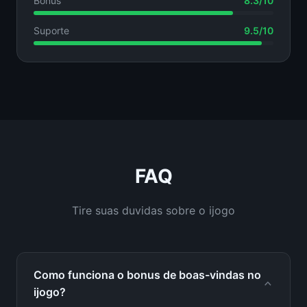
Bonus
8.3/10
Suporte
9.5/10
FAQ
Tire suas duvidas sobre o ijogo
Como funciona o bonus de boas-vindas no
ijogo?