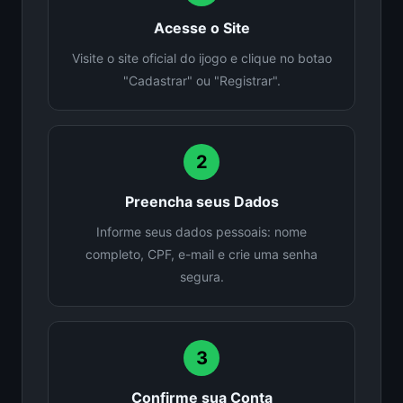
Acesse o Site
Visite o site oficial do ijogo e clique no botao
"Cadastrar" ou "Registrar".
2
Preencha seus Dados
Informe seus dados pessoais: nome
completo, CPF, e-mail e crie uma senha
segura.
3
Confirme sua Conta