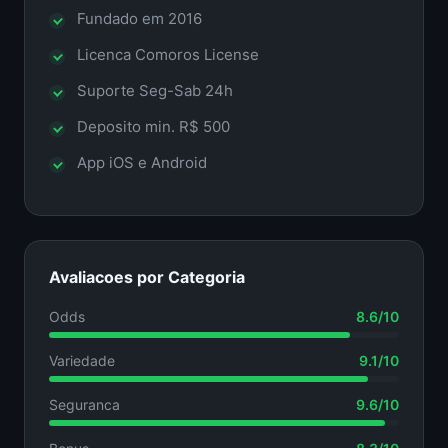
Fundado em 2016
Licenca Comoros License
Suporte Seg-Sab 24h
Deposito min. R$ 500
App iOS e Android
Avaliacoes por Categoria
Odds
8.6/10
Variedade
9.1/10
Seguranca
9.6/10