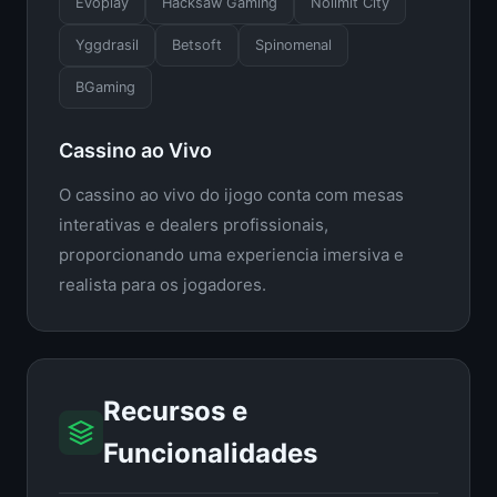
Evoplay
Hacksaw Gaming
Nolimit City
Yggdrasil
Betsoft
Spinomenal
BGaming
Cassino ao Vivo
O cassino ao vivo do ijogo conta com mesas
interativas e dealers profissionais,
proporcionando uma experiencia imersiva e
realista para os jogadores.
Recursos e
Funcionalidades