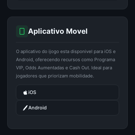
Aplicativo Movel
O aplicativo do ijogo esta disponivel para iOS e
Android, oferecendo recursos como Programa
VIP, Odds Aumentadas e Cash Out. Ideal para
jogadores que priorizam mobilidade.
iOS
Android