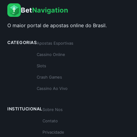
Bet
Navigation
O maior portal de apostas online do Brasil.
CATEGORIAS
Apostas Esportivas
Cassino Online
Slots
Crash Games
Cassino Ao Vivo
INSTITUCIONAL
Sobre Nos
Contato
Privacidade