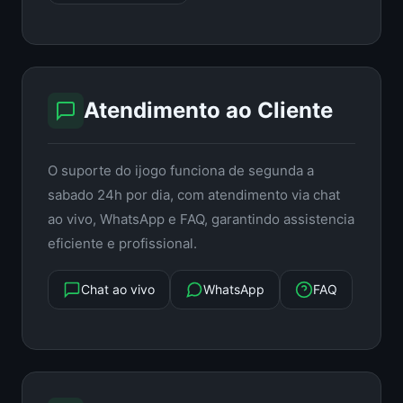
Atendimento ao Cliente
O suporte do ijogo funciona de segunda a
sabado 24h por dia, com atendimento via chat
ao vivo, WhatsApp e FAQ, garantindo assistencia
eficiente e profissional.
Chat ao vivo
WhatsApp
FAQ