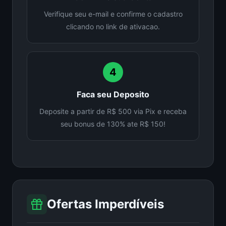
Verifique seu e-mail e confirme o cadastro
clicando no link de ativacao.
4
Faca seu Deposito
Deposite a partir de R$ 500 via Pix e receba
seu bonus de 130% ate R$ 150!
Ofertas Imperdíveis