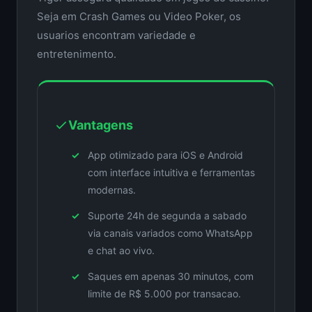
Seja em Crash Games ou Video Poker, os
usuarios encontram variedade e
entretenimento.
Vantagens
App otimizado para iOS e Android
com interface intuitiva e ferramentas
modernas.
Suporte 24h de segunda a sabado
via canais variados como WhatsApp
e chat ao vivo.
Saques em apenas 30 minutos, com
limite de R$ 5.000 por transacao.