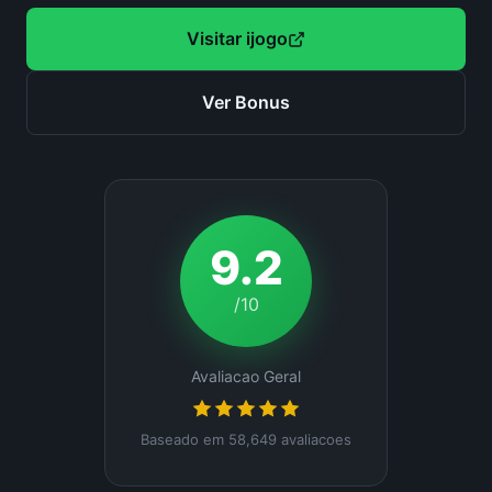
Visitar ijogo
Ver Bonus
9.2
/10
Avaliacao Geral
Baseado em 58,649 avaliacoes