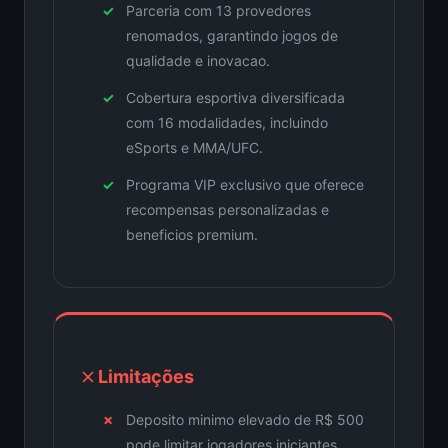
Parceria com 13 provedores
renomados, garantindo jogos de
qualidade e inovacao.
Cobertura esportiva diversificada
com 16 modalidades, incluindo
eSports e MMA/UFC.
Programa VIP exclusivo que oferece
recompensas personalizadas e
beneficios premium.
Limitações
Deposito minimo elevado de R$ 500
pode limitar jogadores iniciantes.