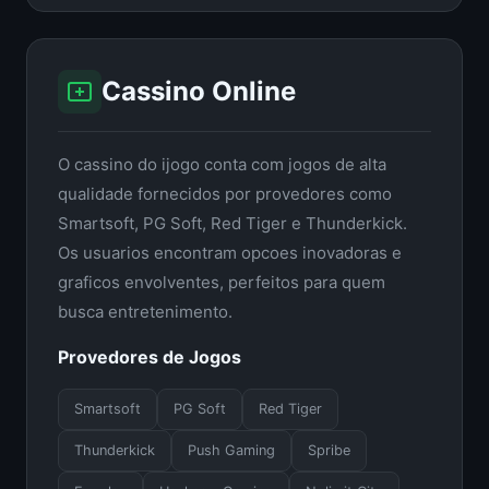
Cassino Online
O cassino do ijogo conta com jogos de alta
qualidade fornecidos por provedores como
Smartsoft, PG Soft, Red Tiger e Thunderkick.
Os usuarios encontram opcoes inovadoras e
graficos envolventes, perfeitos para quem
busca entretenimento.
Provedores de Jogos
Smartsoft
PG Soft
Red Tiger
Thunderkick
Push Gaming
Spribe