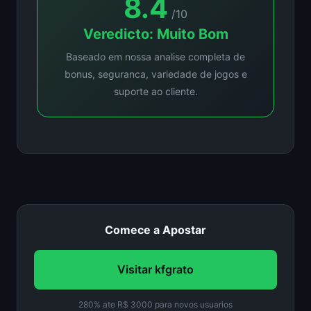
8.4
/10
Veredicto: Muito Bom
Baseado em nossa analise completa de
bonus, seguranca, variedade de jogos e
suporte ao cliente.
Comece a Apostar
Visitar kfgrato
280% ate R$ 3000 para novos usuarios