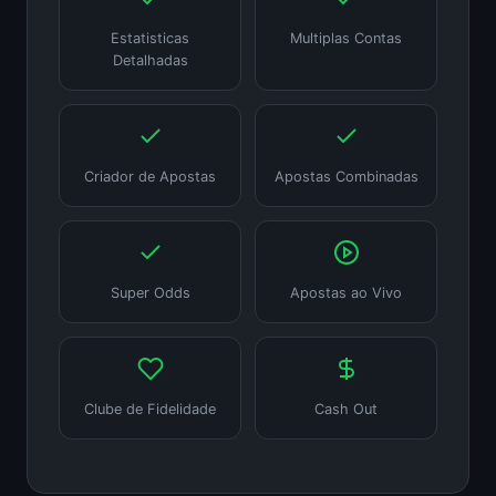
Estatisticas
Multiplas Contas
Detalhadas
Criador de Apostas
Apostas Combinadas
Super Odds
Apostas ao Vivo
Clube de Fidelidade
Cash Out