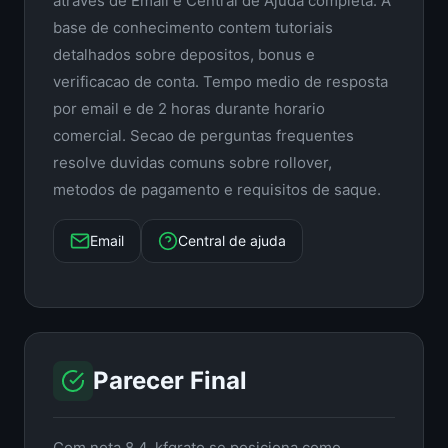
atraves de Email e Central de Ajuda completa. A
base de conhecimento contem tutoriais
detalhados sobre depositos, bonus e
verificacao de conta. Tempo medio de resposta
por email e de 2 horas durante horario
comercial. Secao de perguntas frequentes
resolve duvidas comuns sobre rollover,
metodos de pagamento e requisitos de saque.
Email
Central de ajuda
Parecer Final
Com nota 8.4, kfgrato se posiciona como