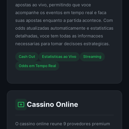
apostas ao vivo, permitindo que voce
acompanhe os eventos em tempo real e faca
suas apostas enquanto a partida acontece. Com
odds atualizadas automaticamente e estatisticas
detalhadas, voce tem todas as informacoes
necessarias para tomar decisoes estrategicas.
Cash Out
Estatisticas ao Vivo
Streaming
Odds em Tempo Real
Cassino Online
O cassino online reune 9 provedores premium