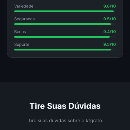
Variedade
9.8/10
Seguranca
9.5/10
Bonus
9.4/10
Suporte
9.5/10
Tire Suas Dúvidas
Tire suas duvidas sobre o kfgrato