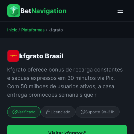
Bet
Navigation
Inicio
/
Plataformas
/
kfgrato
kfgrato Brasil
kfgrato oferece bonus de recarga constantes
e saques expressos em 30 minutos via Pix.
Com 50 milhoes de usuarios ativos, a casa
entrega promocoes semanais que r
Verificado
Licenciado
Suporte 9h-21h
Visitar kfgrato