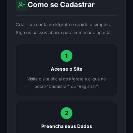
Como se Cadastrar
Criar sua conta no kfgrato e rapido e simples.
Siga os passos abaixo para comecar a apostar:
1
Acesse o Site
Visite o site oficial do kfgrato e clique no
botao "Cadastrar" ou "Registrar".
2
Preencha seus Dados