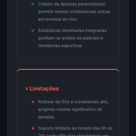
Criador de Apostas personalizado
permite montar combinacoes unicas
em eventos ao vivo
Estatisticas detalhadas integradas
auxiliam na analise de padroes e
tendencias esportivas
Limitações
Rollover de 50x e considerado alto,
exigindo volume significativo de
apostas
Suporte limitado ao horario das 9h as
21h pode dificultar atendimento em