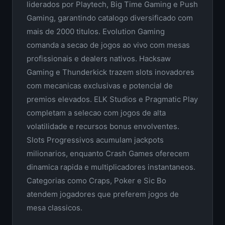
liderados por Playtech, Big Time Gaming e Push
Gaming, garantindo catalogo diversificado com
mais de 2000 titulos. Evolution Gaming
comanda a secao de jogos ao vivo com mesas
profissionais e dealers nativos. Hacksaw
Gaming e Thunderkick trazem slots inovadores
com mecanicas exclusivas e potencial de
premios elevados. ELK Studios e Pragmatic Play
completam a selecao com jogos de alta
volatilidade e recursos bonus envolventes.
Slots Progressivos acumulam jackpots
milionarios, enquanto Crash Games oferecem
dinamica rapida e multiplicadores instantaneos.
Categorias como Craps, Poker e Sic Bo
atendem jogadores que preferem jogos de
mesa classicos.