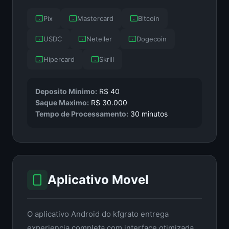
Pix
Mastercard
Bitcoin
USDC
Neteller
Dogecoin
Hipercard
Skrill
Deposito Minimo:
R$ 40
Saque Maximo:
R$ 30.000
Tempo de Processamento:
30 minutos
Aplicativo Movel
O aplicativo Android do kfgrato entrega
experiencia completa com interface otimizada