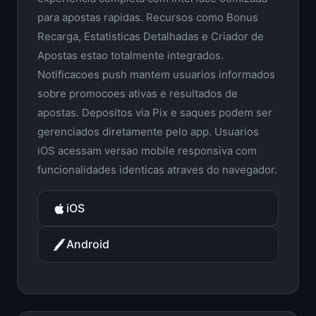
para apostas rapidas. Recursos como Bonus
Recarga, Estatisticas Detalhadas e Criador de
Apostas estao totalmente integrados.
Notificacoes push mantem usuarios informados
sobre promocoes ativas e resultados de
apostas. Depositos via Pix e saques podem ser
gerenciados diretamente pelo app. Usuarios
iOS acessam versao mobile responsiva com
funcionalidades identicas atraves do navegador.
iOS
Android