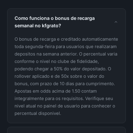
Como funciona o bonus de recarga
semanal no kfgrato?
O bonus de recarga e creditado automaticamente
toda segunda-feira para usuarios que realizaram
depositos na semana anterior. O percentual varia
conforme o nivel no clube de fidelidade,
podendo chegar a 50% do valor depositado. O
rollover aplicado e de 50x sobre o valor do
bonus, com prazo de 10 dias para cumprimento.
Apostas em odds acima de 1.50 contam
integralmente para os requisitos. Verifique seu
nivel atual no painel de usuario para conhecer o
percentual disponivel.