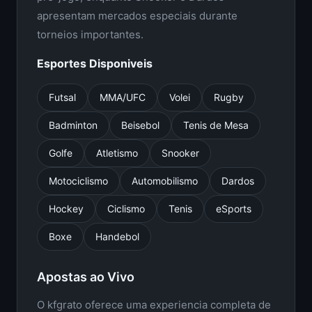
apresentam mercados especiais durante
torneios importantes.
Esportes Disponiveis
Futsal
MMA/UFC
Volei
Rugby
Badminton
Beisebol
Tenis de Mesa
Golfe
Atletismo
Snooker
Motociclismo
Automobilismo
Dardos
Hockey
Ciclismo
Tenis
eSports
Boxe
Handebol
Apostas ao Vivo
O kfgrato oferece uma experiencia completa de