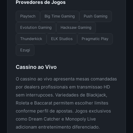
Provedores de Jogos
Playtech
Big Time Gaming
Push Gaming
Evolution Gaming
Hacksaw Gaming
Thunderkick
ELK Studios
Pragmatic Play
Ezugi
Cassino ao Vivo
O cassino ao vivo apresenta mesas comandadas
por dealers profissionais em transmissao HD
sem interrupcoes. Variedades de Blackjack,
Roleta e Baccarat permitem escolher limites
conforme perfil de apostas. Jogos exclusivos
como Dream Catcher e Monopoly Live
adicionam entretenimento diferenciado.