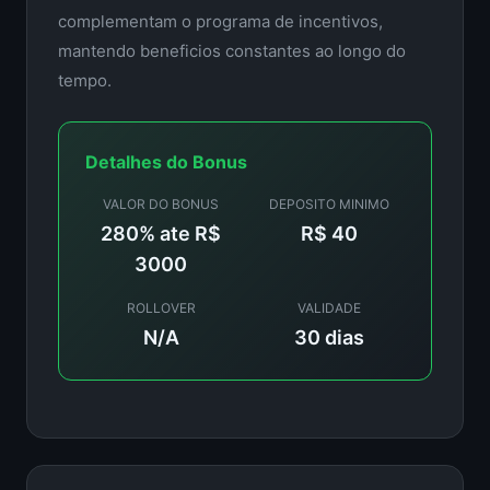
complementam o programa de incentivos,
mantendo beneficios constantes ao longo do
tempo.
Detalhes do Bonus
VALOR DO BONUS
DEPOSITO MINIMO
280% ate R$
R$ 40
3000
ROLLOVER
VALIDADE
N/A
30 dias