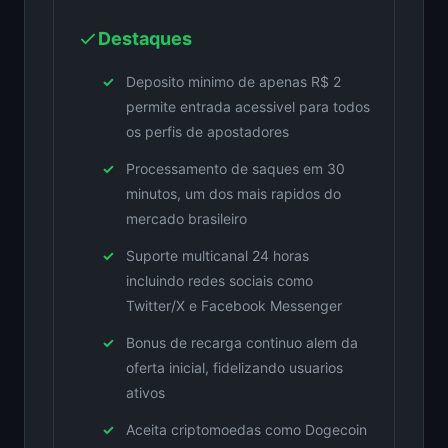
Destaques
Deposito minimo de apenas R$ 2
permite entrada acessivel para todos
os perfis de apostadores
Processamento de saques em 30
minutos, um dos mais rapidos do
mercado brasileiro
Suporte multicanal 24 horas
incluindo redes sociais como
Twitter/X e Facebook Messenger
Bonus de recarga continuo alem da
oferta inicial, fidelizando usuarios
ativos
Aceita criptomoedas como Dogecoin