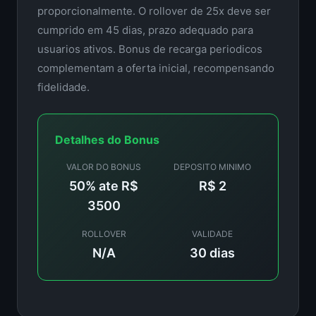
proporcionalmente. O rollover de 25x deve ser
cumprido em 45 dias, prazo adequado para
usuarios ativos. Bonus de recarga periodicos
complementam a oferta inicial, recompensando
fidelidade.
Detalhes do Bonus
VALOR DO BONUS
DEPOSITO MINIMO
50% ate R$
R$ 2
3500
ROLLOVER
VALIDADE
N/A
30 dias