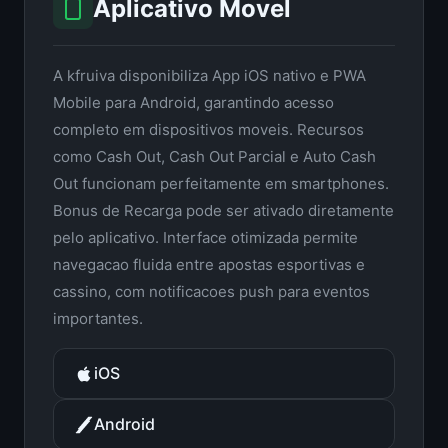
Aplicativo Movel
A kfruiva disponibiliza App iOS nativo e PWA
Mobile para Android, garantindo acesso
completo em dispositivos moveis. Recursos
como Cash Out, Cash Out Parcial e Auto Cash
Out funcionam perfeitamente em smartphones.
Bonus de Recarga pode ser ativado diretamente
pelo aplicativo. Interface otimizada permite
navegacao fluida entre apostas esportivas e
cassino, com notificacoes push para eventos
importantes.
iOS
Android