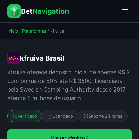
Bet
Navigation
Inicio
/
Plataformas
/
kfruiva
kfruiva Brasil
kfruiva oferece deposito inicial de apenas R$ 2
com bonus de 50% ate R$ 3500. Licenciada
pela Swedish Gambling Authority desde 2017,
atende 5 milhoes de usuario
Verificado
Licenciado
Suporte 24 horas
Visitar kfruiva