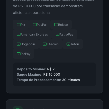
de R$ 10.000 por transacao demonstram
eficiencia operacional.
Pix
PayPal
Boleto
American Express
AstroPay
Dogecoin
Litecoin
Jeton
PicPay
Deposito Minimo:
R$ 2
Saque Maximo:
R$ 10.000
Tempo de Processamento:
30 minutos