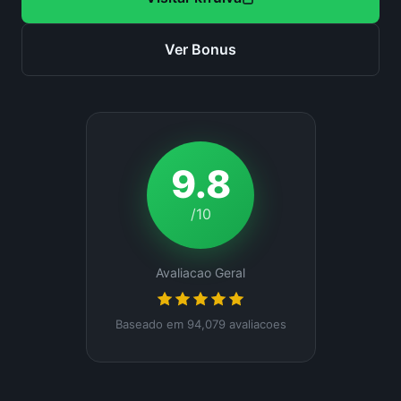
Ver Bonus
9.8
/10
Avaliacao Geral
Baseado em 94,079 avaliacoes