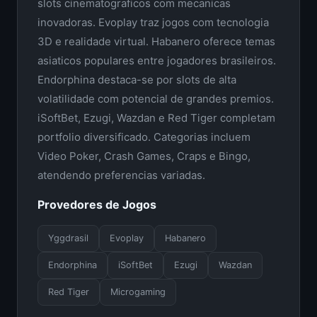
slots cinematograficos com mecanicas
inovadoras. Evoplay traz jogos com tecnologia
3D e realidade virtual. Habanero oferece temas
asiaticos populares entre jogadores brasileiros.
Endorphina destaca-se por slots de alta
volatilidade com potencial de grandes premios.
iSoftBet, Ezugi, Wazdan e Red Tiger completam
portfolio diversificado. Categorias incluem
Video Poker, Crash Games, Craps e Bingo,
atendendo preferencias variadas.
Provedores de Jogos
Yggdrasil
Evoplay
Habanero
Endorphina
iSoftBet
Ezugi
Wazdan
Red Tiger
Microgaming