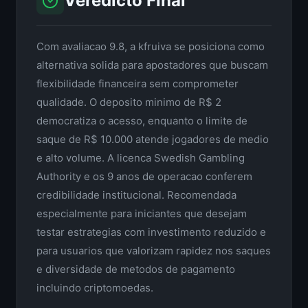
Veredicto Final
Com avaliacao 9.8, a kfruiva se posiciona como
alternativa solida para apostadores que buscam
flexibilidade financeira sem comprometer
qualidade. O deposito minimo de R$ 2
democratiza o acesso, enquanto o limite de
saque de R$ 10.000 atende jogadores de medio
e alto volume. A licenca Swedish Gambling
Authority e os 9 anos de operacao conferem
credibilidade institucional. Recomendada
especialmente para iniciantes que desejam
testar estrategias com investimento reduzido e
para usuarios que valorizam rapidez nos saques
e diversidade de metodos de pagamento
incluindo criptomoedas.