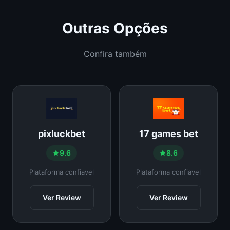
Outras Opções
Confira também
pixluckbet
17 games bet
9.6
8.6
Plataforma confiavel
Plataforma confiavel
Ver Review
Ver Review