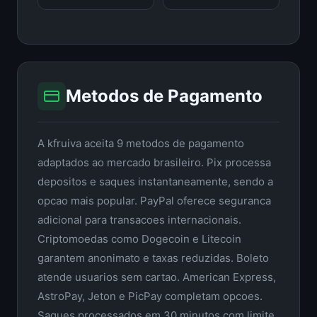
Metodos de Pagamento
A kfruiva aceita 9 metodos de pagamento
adaptados ao mercado brasileiro. Pix processa
depositos e saques instantaneamente, sendo a
opcao mais popular. PayPal oferece seguranca
adicional para transacoes internacionais.
Criptomoedas como Dogecoin e Litecoin
garantem anonimato e taxas reduzidas. Boleto
atende usuarios sem cartao. American Express,
AstroPay, Jeton e PicPay completam opcoes.
Saques processados em 30 minutos com limite