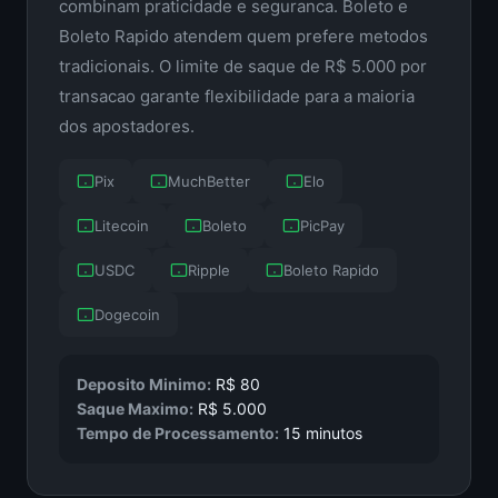
combinam praticidade e seguranca. Boleto e
Boleto Rapido atendem quem prefere metodos
tradicionais. O limite de saque de R$ 5.000 por
transacao garante flexibilidade para a maioria
dos apostadores.
Pix
MuchBetter
Elo
Litecoin
Boleto
PicPay
USDC
Ripple
Boleto Rapido
Dogecoin
Deposito Minimo:
R$ 80
Saque Maximo:
R$ 5.000
Tempo de Processamento:
15 minutos