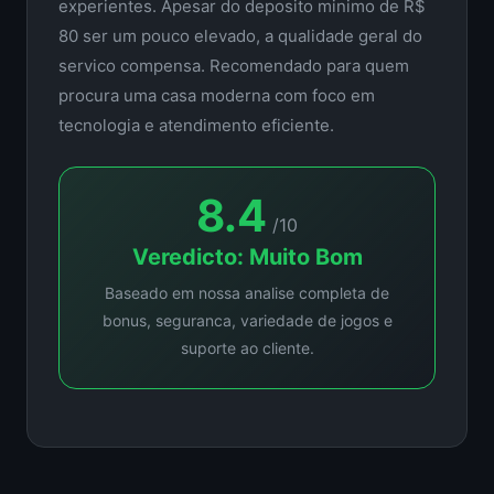
experientes. Apesar do deposito minimo de R$
80 ser um pouco elevado, a qualidade geral do
servico compensa. Recomendado para quem
procura uma casa moderna com foco em
tecnologia e atendimento eficiente.
8.4
/10
Veredicto: Muito Bom
Baseado em nossa analise completa de
bonus, seguranca, variedade de jogos e
suporte ao cliente.