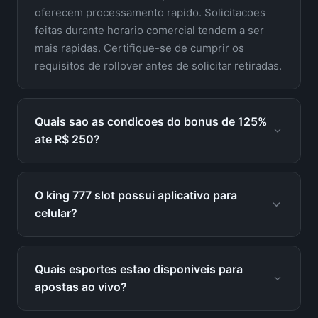
oferecem processamento rapido. Solicitacoes
feitas durante horario comercial tendem a ser
mais rapidas. Certifique-se de cumprir os
requisitos de rollover antes de solicitar retiradas.
Quais sao as condicoes do bonus de 125%
ate R$ 250?
O king 777 slot possui aplicativo para
celular?
Quais esportes estao disponiveis para
apostas ao vivo?