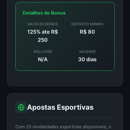
Detalhes do Bonus
VALOR DO BONUS
DEPOSITO MINIMO
125% ate R$
R$ 80
250
ROLLOVER
VALIDADE
N/A
30 dias
Apostas Esportivas
Com 20 modalidades esportivas disponiveis, o