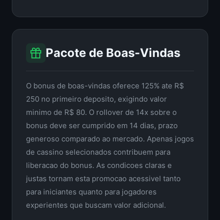
Pacote de Boas-Vindas
O bonus de boas-vindas oferece 125% ate R$
250 no primeiro deposito, exigindo valor
minimo de R$ 80. O rollover de 14x sobre o
bonus deve ser cumprido em 14 dias, prazo
generoso comparado ao mercado. Apenas jogos
de cassino selecionados contribuem para
liberacao do bonus. As condicoes claras e
justas tornam esta promocao acessivel tanto
para iniciantes quanto para jogadores
experientes que buscam valor adicional.