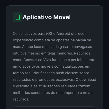
Aplicativo Movel
Os aplicativos para iOS e Android oferecem
experiencia completa de apostas na palma da
mao. A interface otimizada garante navegacao
intuitiva mesmo em telas menores. Recursos
como Apostas ao Vivo funcionam perfeitamente
em dispositivos moveis com atualizacoes em
tempo real. Notificacoes push alertam sobre
resultados e promocoes exclusivas. O download
e gratuito e as atualizacoes regulares trazem
melhorias constantes de desempenho e novos
recursos.