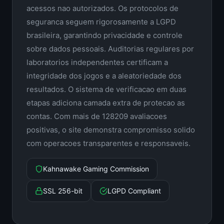
acessos nao autorizados. Os protocolos de
seguranca seguem rigorosamente a LGPD
brasileira, garantindo privacidade e controle
sobre dados pessoais. Auditorias regulares por
laboratorios independentes certificam a
integridade dos jogos e a aleatoriedade dos
resultados. O sistema de verificacao em duas
etapas adiciona camada extra de protecao as
contas. Com mais de 128209 avaliacoes
positivas, o site demonstra compromisso solido
com operacoes transparentes e responsaveis.
Kahnawake Gaming Commission
SSL 256-bit
LGPD Compliant