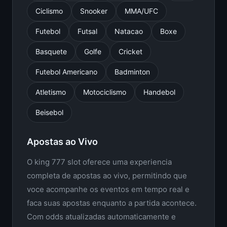
Ciclismo
Snooker
MMA/UFC
Futebol
Futsal
Natacao
Boxe
Basquete
Golfe
Cricket
Futebol Americano
Badminton
Atletismo
Motociclismo
Handebol
Beisebol
Apostas ao Vivo
O king 777 slot oferece uma experiencia
completa de apostas ao vivo, permitindo que
voce acompanhe os eventos em tempo real e
faca suas apostas enquanto a partida acontece.
Com odds atualizadas automaticamente e