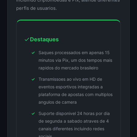
perfis de usuarios.
Destaques
Saques processados em apenas 15
minutos via Pix, um dos tempos mais
rapidos do mercado brasileiro
Transmissoes ao vivo em HD de
eventos esportivos integradas a
plataforma de apostas com multiplos
angulos de camera
Suporte disponivel 24 horas por dia
de segunda a sabado atraves de 4
canais diferentes incluindo redes
sociais