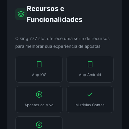
Recursos e
Funcionalidades
O king 777 slot oferece uma serie de recursos
para melhorar sua experiencia de apostas:
App iOS
App Android
Apostas ao Vivo
Multiplas Contas