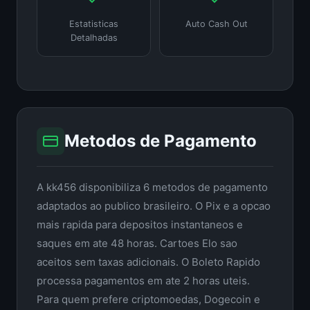
Estatisticas
Auto Cash Out
Detalhadas
Metodos de Pagamento
A kk456 disponibiliza 6 metodos de pagamento
adaptados ao publico brasileiro. O Pix e a opcao
mais rapida para depositos instantaneos e
saques em ate 48 horas. Cartoes Elo sao
aceitos sem taxas adicionais. O Boleto Rapido
processa pagamentos em ate 2 horas uteis.
Para quem prefere criptomoedas, Dogecoin e