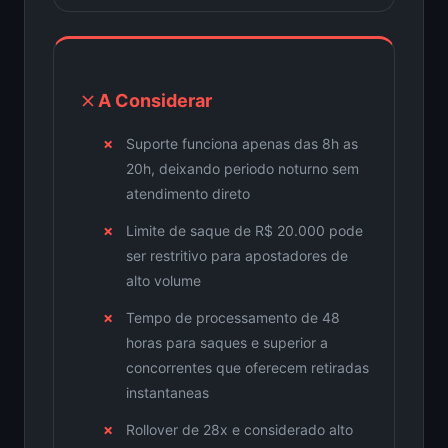
A Considerar
Suporte funciona apenas das 8h as
20h, deixando periodo noturno sem
atendimento direto
Limite de saque de R$ 20.000 pode
ser restritivo para apostadores de
alto volume
Tempo de processamento de 48
horas para saques e superior a
concorrentes que oferecem retiradas
instantaneas
Rollover de 28x e considerado alto