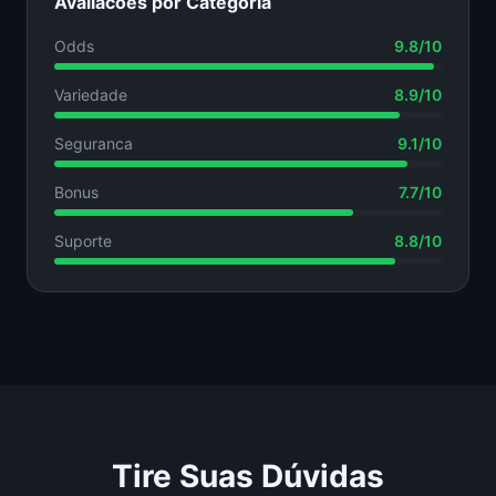
Avaliacoes por Categoria
Odds
9.8/10
Variedade
8.9/10
Seguranca
9.1/10
Bonus
7.7/10
Suporte
8.8/10
Tire Suas Dúvidas