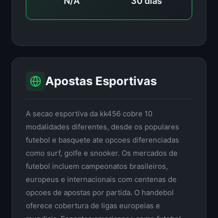
N/A
30 dias
Apostas Esportivas
A secao esportiva da kk456 cobre 10
modalidades diferentes, desde os populares
futebol e basquete ate opcoes diferenciadas
como surf, golfe e snooker. Os mercados de
futebol incluem campeonatos brasileiros,
europeus e internacionais com centenas de
opcoes de apostas por partida. O handebol
oferece cobertura de ligas europeias e