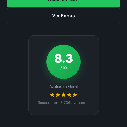
Ver Bonus
8.3
/10
Avaliacao Geral
Baseado em 6,736 avaliacoes