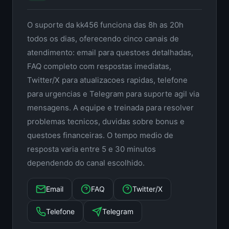
O suporte da kk456 funciona das 8h as 20h
todos os dias, oferecendo cinco canais de
atendimento: email para questoes detalhadas,
FAQ completo com respostas imediatas,
Twitter/X para atualizacoes rapidas, telefone
para urgencias e Telegram para suporte agil via
mensagens. A equipe e treinada para resolver
problemas tecnicos, duvidas sobre bonus e
questoes financeiras. O tempo medio de
resposta varia entre 5 e 30 minutos
dependendo do canal escolhido.
Email
FAQ
Twitter/X
Telefone
Telegram