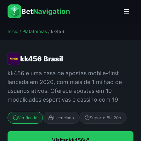
Bet
Navigation
Inicio
/
Plataformas
/
kk456
kk456 Brasil
kk456 e uma casa de apostas mobile-first
lancada em 2020, com mais de 1 milhao de
usuarios ativos. Oferece apostas em 10
modalidades esportivas e cassino com 19
Verificado
Licenciado
Suporte 8h-20h
Visitar kk456