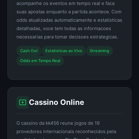
acompanhe os eventos em tempo real e faca
suas apostas enquanto a partida acontece. Com
odds atualizadas automaticamente e estatisticas
detalhadas, voce tem todas as informacoes
necessarias para tomar decisoes estrategicas.
Cash Out
Estatisticas ao Vivo
Streaming
Odds em Tempo Real
Cassino Online
O cassino da kk456 reune jogos de 19
provedores internacionais reconhecidos pela