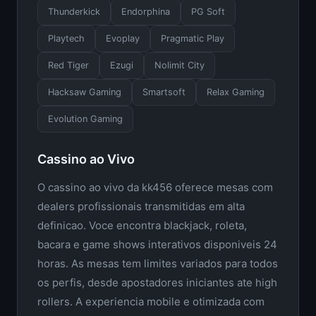
Thunderkick
Endorphina
PG Soft
Playtech
Evoplay
Pragmatic Play
Red Tiger
Ezugi
Nolimit City
Hacksaw Gaming
Smartsoft
Relax Gaming
Evolution Gaming
Cassino ao Vivo
O cassino ao vivo da kk456 oferece mesas com
dealers profissionais transmitidas em alta
definicao. Voce encontra blackjack, roleta,
bacara e game shows interativos disponiveis 24
horas. As mesas tem limites variados para todos
os perfis, desde apostadores iniciantes ate high
rollers. A experiencia mobile e otimizada com