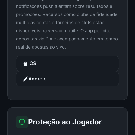
notificacoes push alertam sobre resultados e
promocoes. Recursos como clube de fidelidade,
multiplas contas e torneios de slots estao
disponiveis na versao mobile. O app permite
depositos via Pix e acompanhamento em tempo
real de apostas ao vivo.
iOS
Android
Proteção ao Jogador