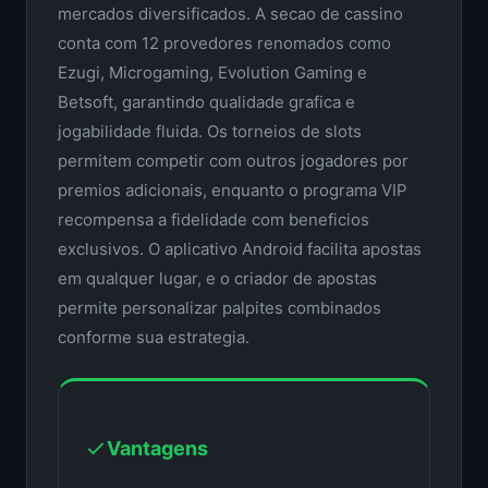
mercados diversificados. A secao de cassino
conta com 12 provedores renomados como
Ezugi, Microgaming, Evolution Gaming e
Betsoft, garantindo qualidade grafica e
jogabilidade fluida. Os torneios de slots
permitem competir com outros jogadores por
premios adicionais, enquanto o programa VIP
recompensa a fidelidade com beneficios
exclusivos. O aplicativo Android facilita apostas
em qualquer lugar, e o criador de apostas
permite personalizar palpites combinados
conforme sua estrategia.
Vantagens