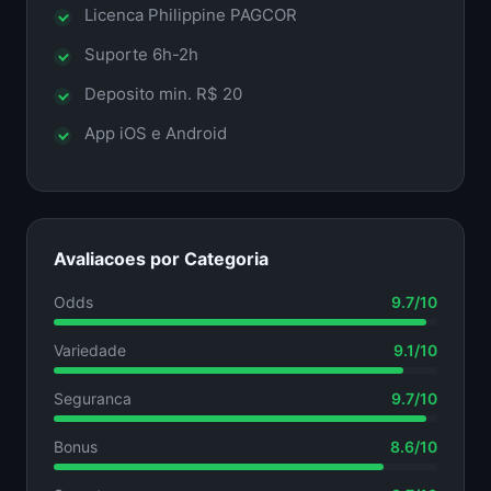
Licenca Philippine PAGCOR
Suporte 6h-2h
Deposito min. R$ 20
App iOS e Android
Avaliacoes por Categoria
Odds
9.7/10
Variedade
9.1/10
Seguranca
9.7/10
Bonus
8.6/10