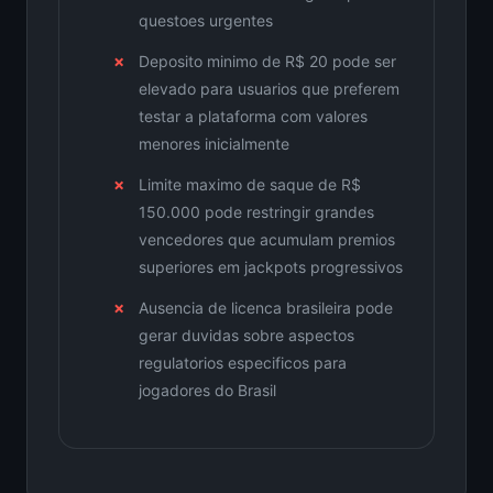
questoes urgentes
Deposito minimo de R$ 20 pode ser
elevado para usuarios que preferem
testar a plataforma com valores
menores inicialmente
Limite maximo de saque de R$
150.000 pode restringir grandes
vencedores que acumulam premios
superiores em jackpots progressivos
Ausencia de licenca brasileira pode
gerar duvidas sobre aspectos
regulatorios especificos para
jogadores do Brasil