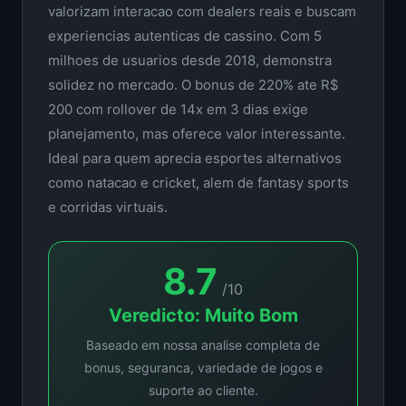
valorizam interacao com dealers reais e buscam
experiencias autenticas de cassino. Com 5
milhoes de usuarios desde 2018, demonstra
solidez no mercado. O bonus de 220% ate R$
200 com rollover de 14x em 3 dias exige
planejamento, mas oferece valor interessante.
Ideal para quem aprecia esportes alternativos
como natacao e cricket, alem de fantasy sports
e corridas virtuais.
8.7
/10
Veredicto: Muito Bom
Baseado em nossa analise completa de
bonus, seguranca, variedade de jogos e
suporte ao cliente.