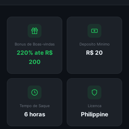
Bonus de Boas-vindas
Deposito Minimo
220% ate R$
R$ 20
200
Tempo de Saque
Licenca
6 horas
Philippine