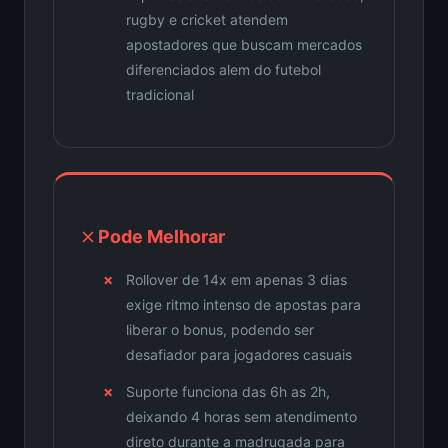
rugby e cricket atendem
apostadores que buscam mercados
diferenciados alem do futebol
tradicional
Pode Melhorar
Rollover de 14x em apenas 3 dias
exige ritmo intenso de apostas para
liberar o bonus, podendo ser
desafiador para jogadores casuais
Suporte funciona das 6h as 2h,
deixando 4 horas sem atendimento
direto durante a madrugada para