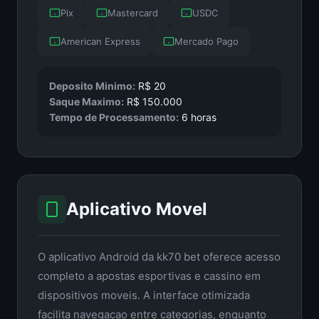
Pix
Mastercard
USDC
American Express
Mercado Pago
Deposito Minimo:
R$ 20
Saque Maximo:
R$ 150.000
Tempo de Processamento:
6 horas
Aplicativo Movel
O aplicativo Android da kk70 bet oferece acesso
completo a apostas esportivas e cassino em
dispositivos moveis. A interface otimizada
facilita navegacao entre categorias, enquanto