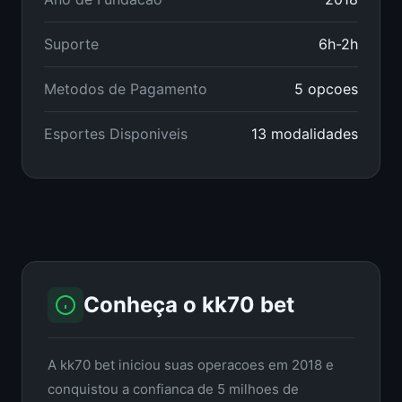
Suporte
6h-2h
Metodos de Pagamento
5 opcoes
Esportes Disponiveis
13 modalidades
Conheça o kk70 bet
A kk70 bet iniciou suas operacoes em 2018 e
conquistou a confianca de 5 milhoes de