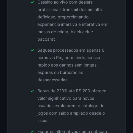
Cassino ao vivo com dealers
profissionais transmitidos em alta
definicao, proporcionando
experiencia imersiva e interativa em
mesas de roleta, blackjack e
baccarat
Saques processados em apenas 6
horas via Pix, permitindo acesso
rapido aos ganhos sem longas
esperas ou burocracias
desnecessarias
Bonus de 220% ate R$ 200 oferece
valor significativo para novos
usuarios explorarem o catalogo de
jogos com saldo ampliado desde o
inicio
Esportes alternativos como natacao,