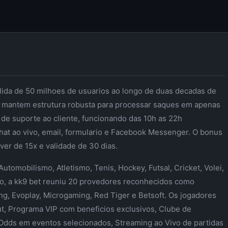
lida de 50 milhoes de usuarios ao longo de duas decadas de
 e mantem estrutura robusta para processar saques em apenas
o de suporte ao cliente, funcionando das 10h as 22h
chat ao vivo, email, formulario e Facebook Messenger. O bonus
er de 15x e validade de 30 dias.
utomobilismo, Atletismo, Tenis, Hockey, Futsal, Cricket, Volei,
o, a kk9 bet reuniu 20 provedores reconhecidos como
, Evoplay, Microgaming, Red Tiger e Betsoft. Os jogadores
, Programa VIP com beneficios exclusivos, Clube de
Odds em eventos selecionados, Streaming ao Vivo de partidas