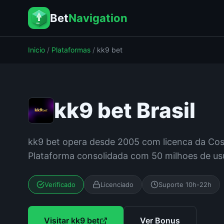
Bet
Navigation
Inicio
/
Plataformas
/
kk9 bet
kk9 bet Brasil
kk9 bet opera desde 2005 com licenca da Cos
Plataforma consolidada com 50 milhoes de usu
Verificado
Licenciado
Suporte 10h-22h
Visitar kk9 bet
Ver Bonus