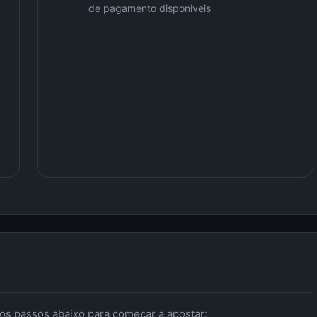
de pagamento disponiveis
a os passos abaixo para comecar a apostar: