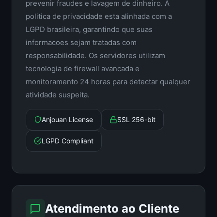
prevenir fraudes e lavagem de dinheiro. A
politica de privacidade esta alinhada com a
LGPD brasileira, garantindo que suas
informacoes sejam tratadas com
responsabilidade. Os servidores utilizam
tecnologia de firewall avancada e
monitoramento 24 horas para detectar qualquer
atividade suspeita.
Anjouan License
SSL 256-bit
LGPD Compliant
Atendimento ao Cliente