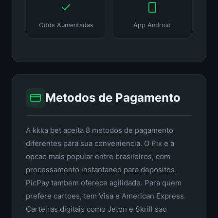
Odds Aumentadas
App Android
Metodos de Pagamento
A kkka bet aceita 8 metodos de pagamento
diferentes para sua conveniencia. O Pix e a
opcao mais popular entre brasileiros, com
processamento instantaneo para depositos.
PicPay tambem oferece agilidade. Para quem
prefere cartoes, tem Visa e American Express.
Carteiras digitais como Jeton e Skrill sao