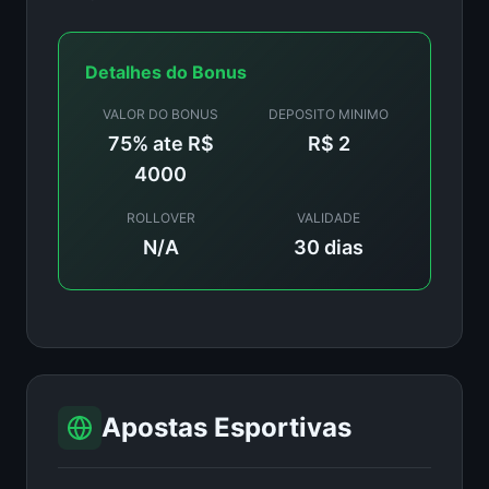
Detalhes do Bonus
VALOR DO BONUS
DEPOSITO MINIMO
75% ate R$
R$ 2
4000
ROLLOVER
VALIDADE
N/A
30 dias
Apostas Esportivas