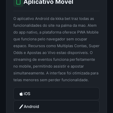
Aplicativo Movel
O aplicativo Android da kkka bet traz todas as
funcionalidades do site na palma da mao. Alem
do app nativo, a plataforma oferece PWA Mobile
que funciona pelo navegador sem ocupar
espaco. Recursos como Multiplas Contas, Super
Odds e Apostas ao Vivo estao disponiveis. O
streaming de eventos funciona perfeitamente
no mobile, permitindo assistir e apostar
simultaneamente. A interface foi otimizada para
telas menores sem perder funcionalidade.
iOS
Android