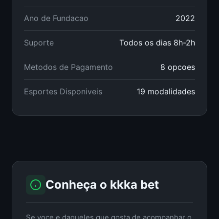
Ano de Fundacao
2022
Suporte
Todos os dias 8h-2h
Metodos de Pagamento
8 opcoes
Esportes Disponiveis
19 modalidades
Conheça o kkka bet
Se voce e daqueles que gosta de acompanhar o