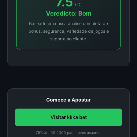
7.5
/10
Veredicto: Bom
Baseado em nossa analise completa de
bonus, seguranca, variedade de jogos e
suporte ao cliente.
Comece a Apostar
Visitar kkka bet
75% ate R$ 4000 para novos usuarios