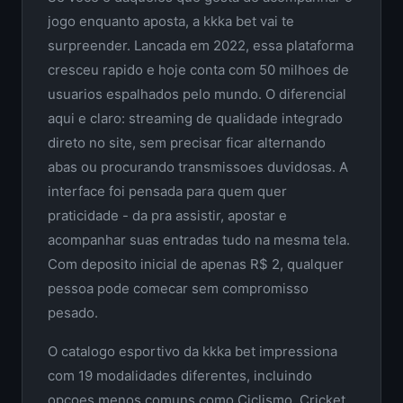
jogo enquanto aposta, a kkka bet vai te
surpreender. Lancada em 2022, essa plataforma
cresceu rapido e hoje conta com 50 milhoes de
usuarios espalhados pelo mundo. O diferencial
aqui e claro: streaming de qualidade integrado
direto no site, sem precisar ficar alternando
abas ou procurando transmissoes duvidosas. A
interface foi pensada para quem quer
praticidade - da pra assistir, apostar e
acompanhar suas entradas tudo na mesma tela.
Com deposito inicial de apenas R$ 2, qualquer
pessoa pode comecar sem compromisso
pesado.
O catalogo esportivo da kkka bet impressiona
com 19 modalidades diferentes, incluindo
opcoes menos comuns como Ciclismo, Cricket,