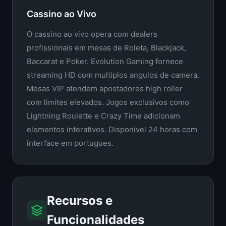
Cassino ao Vivo
O cassino ao vivo opera com dealers
profissionais em mesas de Roleta, Blackjack,
Baccarat e Poker. Evolution Gaming fornece
streaming HD com multiplos angulos de camera.
Mesas VIP atendem apostadores high roller
com limites elevados. Jogos exclusivos como
Lightning Roulette e Crazy Time adicionam
elementos interativos. Disponivel 24 horas com
interface em portugues.
Recursos e
Funcionalidades