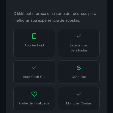
O kkkf bet oferece uma serie de recursos para
melhorar sua experiencia de apostas:
App Android
Estatisticas
Detalhadas
Auto Cash Out
Cash Out
Clube de Fidelidade
Multiplas Contas