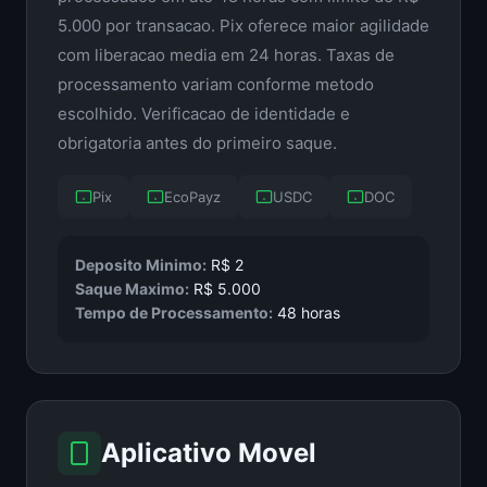
5.000 por transacao. Pix oferece maior agilidade
com liberacao media em 24 horas. Taxas de
processamento variam conforme metodo
escolhido. Verificacao de identidade e
obrigatoria antes do primeiro saque.
Pix
EcoPayz
USDC
DOC
Deposito Minimo:
R$ 2
Saque Maximo:
R$ 5.000
Tempo de Processamento:
48 horas
Aplicativo Movel