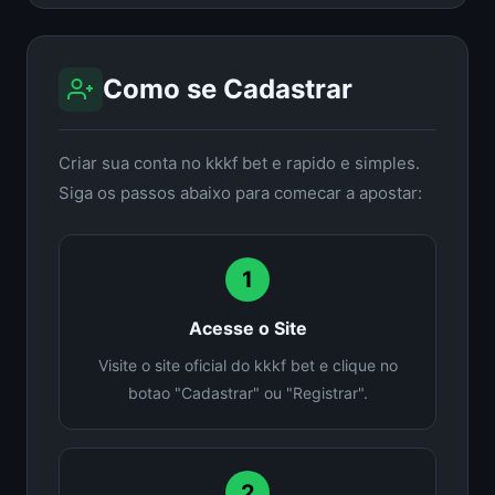
Como se Cadastrar
Criar sua conta no kkkf bet e rapido e simples.
Siga os passos abaixo para comecar a apostar:
1
Acesse o Site
Visite o site oficial do kkkf bet e clique no
botao "Cadastrar" ou "Registrar".
2