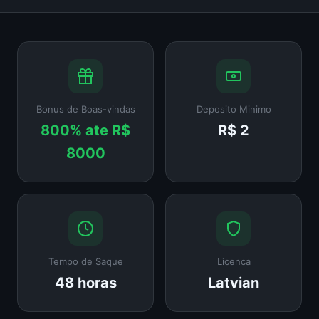
Bonus de Boas-vindas
Deposito Minimo
800% ate R$
R$ 2
8000
Tempo de Saque
Licenca
48 horas
Latvian