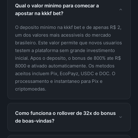
Qual o valor minimo para comecar a
apostar na kkkf bet?
O deposito minimo na kkkf bet e de apenas R$ 2,
um dos valores mais acessiveis do mercado
brasileiro. Este valor permite que novos usuarios
testem a plataforma sem grande investimento
inicial. Apos o deposito, o bonus de 800% ate R$
8000 e ativado automaticamente. Os metodos
aceitos incluem Pix, EcoPayz, USDC e DOC. O
processamento e instantaneo para Pix e
criptomoedas.
Como funciona o rollover de 32x do bonus
de boas-vindas?