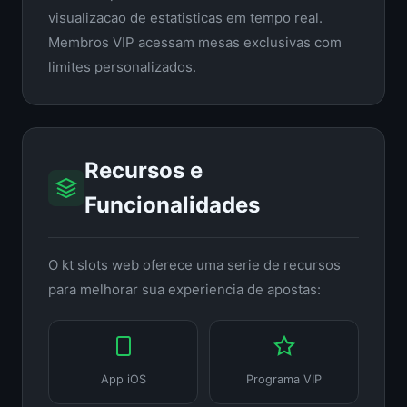
visualizacao de estatisticas em tempo real.
Membros VIP acessam mesas exclusivas com
limites personalizados.
Recursos e
Funcionalidades
O kt slots web oferece uma serie de recursos
para melhorar sua experiencia de apostas:
App iOS
Programa VIP