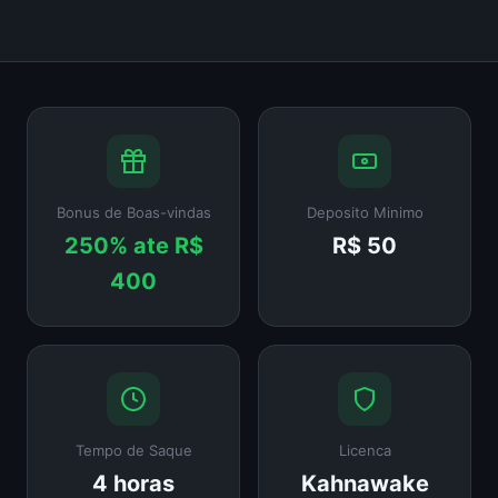
Bonus de Boas-vindas
Deposito Minimo
250% ate R$
R$ 50
400
Tempo de Saque
Licenca
4 horas
Kahnawake