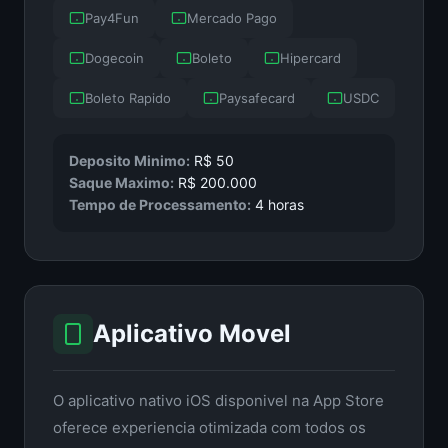
Pay4Fun
Mercado Pago
Dogecoin
Boleto
Hipercard
Boleto Rapido
Paysafecard
USDC
Deposito Minimo:
R$ 50
Saque Maximo:
R$ 200.000
Tempo de Processamento:
4 horas
Aplicativo Movel
O aplicativo nativo iOS disponivel na App Store
oferece experiencia otimizada com todos os