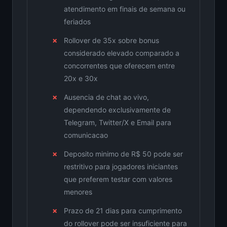
atendimento em finais de semana ou
feriados
Rollover de 35x sobre bonus
considerado elevado comparado a
concorrentes que oferecem entre
20x e 30x
Ausencia de chat ao vivo,
dependendo exclusivamente de
Telegram, Twitter/X e Email para
comunicacao
Deposito minimo de R$ 50 pode ser
restritivo para jogadores iniciantes
que preferem testar com valores
menores
Prazo de 21 dias para cumprimento
do rollover pode ser insuficiente para