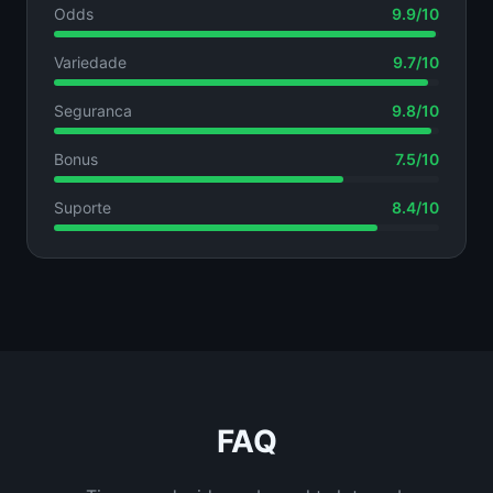
Odds
9.9/10
Variedade
9.7/10
Seguranca
9.8/10
Bonus
7.5/10
Suporte
8.4/10
FAQ