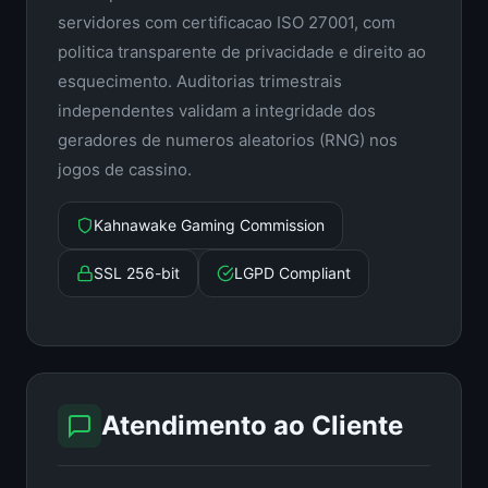
servidores com certificacao ISO 27001, com
politica transparente de privacidade e direito ao
esquecimento. Auditorias trimestrais
independentes validam a integridade dos
geradores de numeros aleatorios (RNG) nos
jogos de cassino.
Kahnawake Gaming Commission
SSL 256-bit
LGPD Compliant
Atendimento ao Cliente