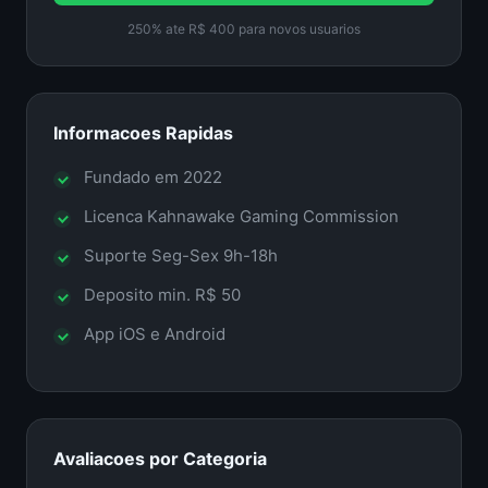
250% ate R$ 400 para novos usuarios
Informacoes Rapidas
Fundado em 2022
Licenca Kahnawake Gaming Commission
Suporte Seg-Sex 9h-18h
Deposito min. R$ 50
App iOS e Android
Avaliacoes por Categoria