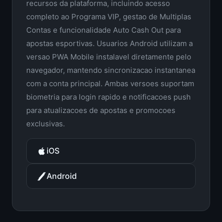
recursos da plataforma, incluindo acesso
completo ao Programa VIP, gestao de Multiplas
Contas e funcionalidade Auto Cash Out para
apostas esportivas. Usuarios Android utilizam a
versao PWA Mobile instalavel diretamente pelo
navegador, mantendo sincronizacao instantanea
com a conta principal. Ambas versoes suportam
biometria para login rapido e notificacoes push
para atualizacoes de apostas e promocoes
exclusivas.
iOS
Android