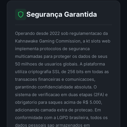
Segurança Garantida
Operando desde 2022 sob regulamentacao da
Kahnawake Gaming Commission, a kt slots web
implementa protocolos de seguranca
multicamadas para proteger os dados de seus
50 milhoes de usuarios globais. A plataforma
utiliza criptografia SSL de 256 bits em todas as
transacoes financeiras e comunicacoes,
garantindo confidencialidade absoluta. O
sistema de verificacao em duas etapas (2FA) e
obrigatorio para saques acima de R$ 5.000,
adicionando camada extra de protecao. Em
conformidade com a LGPD brasileira, todos os
dados pessoais sao armazenados em