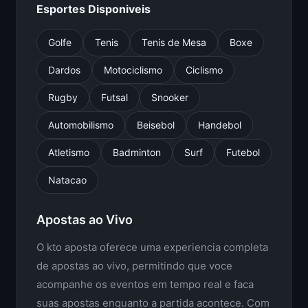
Esportes Disponiveis
Golfe
Tenis
Tenis de Mesa
Boxe
Dardos
Motociclismo
Ciclismo
Rugby
Futsal
Snooker
Automobilismo
Beisebol
Handebol
Atletismo
Badminton
Surf
Futebol
Natacao
Apostas ao Vivo
O kto aposta oferece uma experiencia completa
de apostas ao vivo, permitindo que voce
acompanhe os eventos em tempo real e faca
suas apostas enquanto a partida acontece. Com