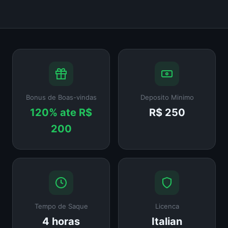
Bonus de Boas-vindas
Deposito Minimo
120% ate R$
R$ 250
200
Tempo de Saque
Licenca
4 horas
Italian