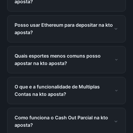
aposta?
Posso usar Ethereum para depositar na kto
aposta?
Quais esportes menos comuns posso
apostar na kto aposta?
O que e a funcionalidade de Multiplas
Contas na kto aposta?
Como funciona o Cash Out Parcial na kto
aposta?