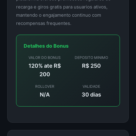
recarga e giros gratis para usuarios ativos,
mantendo o engajamento continuo com
recompensas frequentes.
Detalhes do Bonus
VALOR DO BONUS
DEPOSITO MINIMO
120% ate R$
R$ 250
200
ROLLOVER
VALIDADE
N/A
30 dias