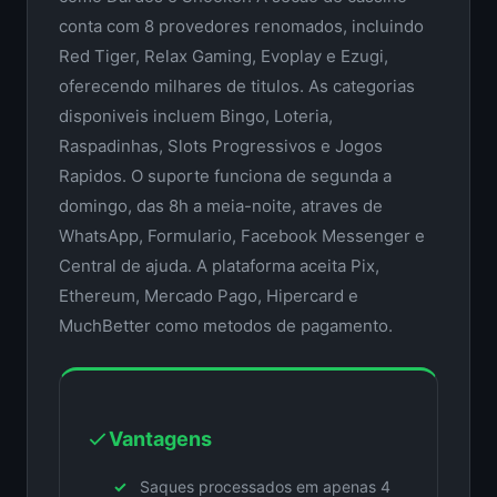
conta com 8 provedores renomados, incluindo
Red Tiger, Relax Gaming, Evoplay e Ezugi,
oferecendo milhares de titulos. As categorias
disponiveis incluem Bingo, Loteria,
Raspadinhas, Slots Progressivos e Jogos
Rapidos. O suporte funciona de segunda a
domingo, das 8h a meia-noite, atraves de
WhatsApp, Formulario, Facebook Messenger e
Central de ajuda. A plataforma aceita Pix,
Ethereum, Mercado Pago, Hipercard e
MuchBetter como metodos de pagamento.
Vantagens
Saques processados em apenas 4