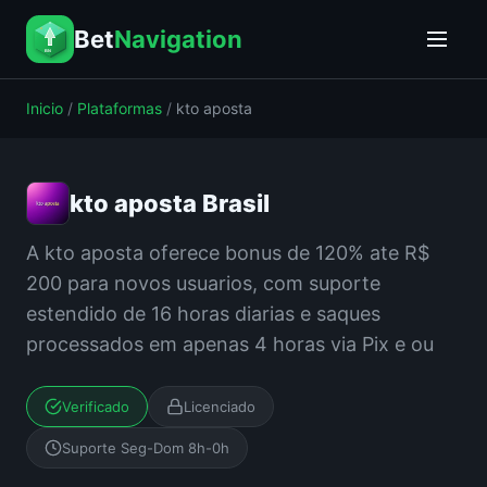
Bet
Navigation
Inicio
/
Plataformas
/
kto aposta
kto aposta Brasil
A kto aposta oferece bonus de 120% ate R$
200 para novos usuarios, com suporte
estendido de 16 horas diarias e saques
processados em apenas 4 horas via Pix e ou
Verificado
Licenciado
Suporte Seg-Dom 8h-0h