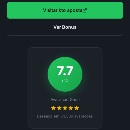
Visitar kto aposta
Ver Bonus
7.7
/10
Avaliacao Geral
Baseado em 34,589 avaliacoes