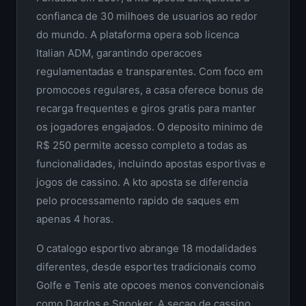
confianca de 30 milhoes de usuarios ao redor
do mundo. A plataforma opera sob licenca
Italian ADM, garantindo operacoes
regulamentadas e transparentes. Com foco em
promocoes regulares, a casa oferece bonus de
recarga frequentes e giros gratis para manter
os jogadores engajados. O deposito minimo de
R$ 250 permite acesso completo a todas as
funcionalidades, incluindo apostas esportivas e
jogos de cassino. A kto aposta se diferencia
pelo processamento rapido de saques em
apenas 4 horas.
O catalogo esportivo abrange 18 modalidades
diferentes, desde esportes tradicionais como
Golfe e Tenis ate opcoes menos convencionais
como Dardos e Snooker. A secao de cassino