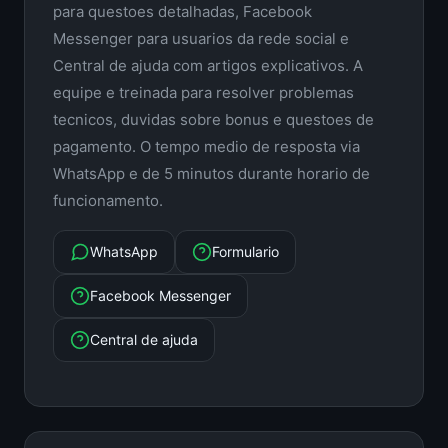
para questoes detalhadas, Facebook
Messenger para usuarios da rede social e
Central de ajuda com artigos explicativos. A
equipe e treinada para resolver problemas
tecnicos, duvidas sobre bonus e questoes de
pagamento. O tempo medio de resposta via
WhatsApp e de 5 minutos durante horario de
funcionamento.
WhatsApp
Formulario
Facebook Messenger
Central de ajuda