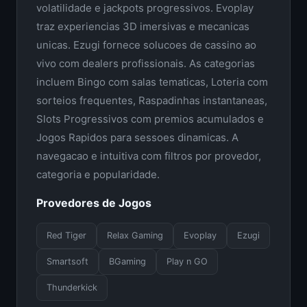
volatilidade e jackpots progressivos. Evoplay
traz experiencias 3D imersivas e mecanicas
unicas. Ezugi fornece solucoes de cassino ao
vivo com dealers profissionais. As categorias
incluem Bingo com salas tematicas, Loteria com
sorteios frequentes, Raspadinhas instantaneas,
Slots Progressivos com premios acumulados e
Jogos Rapidos para sessoes dinamicas. A
navegacao e intuitiva com filtros por provedor,
categoria e popularidade.
Provedores de Jogos
Red Tiger
Relax Gaming
Evoplay
Ezugi
Smartsoft
BGaming
Play n GO
Thunderkick