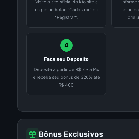
Visite o site oficial do kto site e
Informe 
clique no botao "Cadastrar" ou
nome com
"Registrar".
crie 
4
Faca seu Deposito
Deposite a partir de R$ 2 via Pix
e receba seu bonus de 320% ate
R$ 400!
Bônus Exclusivos