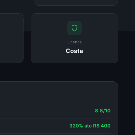
Licenca
Costa
8.8/10
320% ate R$ 400