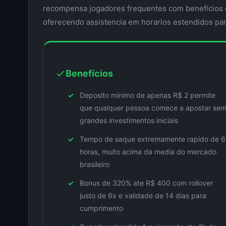
recompensa jogadores frequentes com beneficios ex
oferecendo assistencia em horarios estendidos para
Benefícios
Deposito minimo de apenas R$ 2 permite
que qualquer pessoa comece a apostar se
grandes investimentos iniciais
Tempo de saque extremamente rapido de 6
horas, muito acima da media do mercado
brasileiro
Bonus de 320% ate R$ 400 com rollover
justo de 6x e validade de 14 dias para
cumprimento