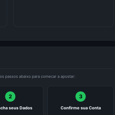
a os passos abaixo para comecar a apostar:
2
3
cha seus Dados
Confirme sua Conta