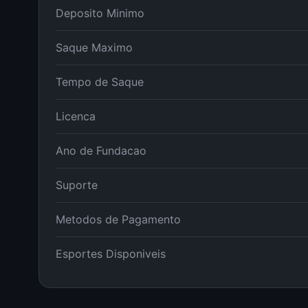
Deposito Minimo
Saque Maximo
Tempo de Saque
Licenca
Ano de Fundacao
Suporte
Metodos de Pagamento
Esportes Disponiveis