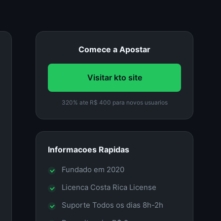
Comece a Apostar
Visitar kto site
320% ate R$ 400 para novos usuarios
Informacoes Rapidas
Fundado em 2020
Licenca Costa Rica License
Suporte Todos os dias 8h-2h