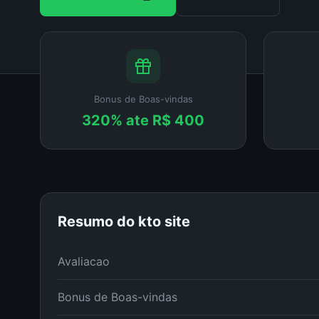
Bonus de Boas-vindas
320% ate R$ 400
Resumo do kto site
Avaliacao
Bonus de Boas-vindas