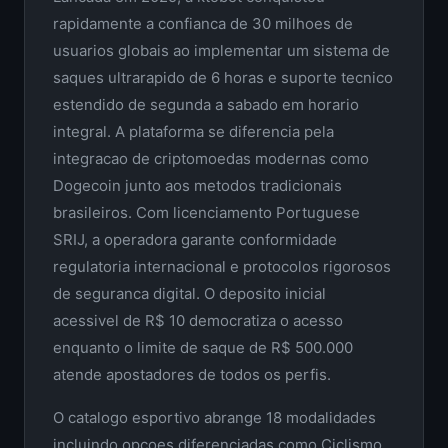
rapidamente a confianca de 30 milhoes de
usuarios globais ao implementar um sistema de
saques ultrarapido de 6 horas e suporte tecnico
estendido de segunda a sabado em horario
integral. A plataforma se diferencia pela
integracao de criptomoedas modernas como
Dogecoin junto aos metodos tradicionais
brasileiros. Com licenciamento Portuguese
SRIJ, a operadora garante conformidade
regulatoria internacional e protocolos rigorosos
de seguranca digital. O deposito inicial
acessivel de R$ 10 democratiza o acesso
enquanto o limite de saque de R$ 500.000
atende apostadores de todos os perfis.
O catalogo esportivo abrange 18 modalidades
incluindo opcoes diferenciadas como Ciclismo,