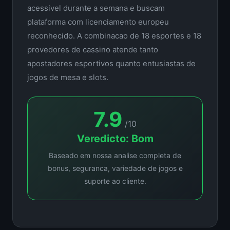
acessivel durante a semana e buscam
plataforma com licenciamento europeu
reconhecido. A combinacao de 18 esportes e 18
provedores de cassino atende tanto
apostadores esportivos quanto entusiastas de
jogos de mesa e slots.
7.9
/10
Veredicto: Bom
Baseado em nossa analise completa de
bonus, seguranca, variedade de jogos e
suporte ao cliente.