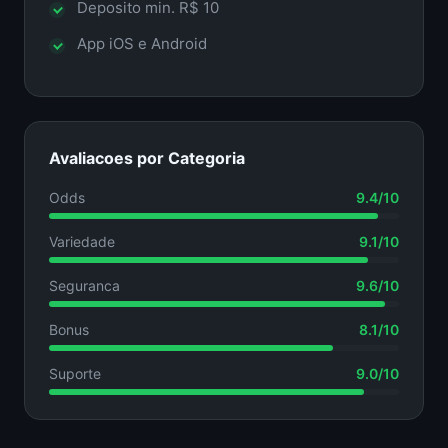
Deposito min. R$ 10
App iOS e Android
Avaliacoes por Categoria
Odds
9.4/10
Variedade
9.1/10
Seguranca
9.6/10
Bonus
8.1/10
Suporte
9.0/10