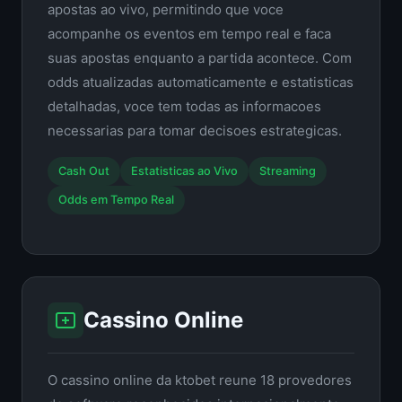
apostas ao vivo, permitindo que voce
acompanhe os eventos em tempo real e faca
suas apostas enquanto a partida acontece. Com
odds atualizadas automaticamente e estatisticas
detalhadas, voce tem todas as informacoes
necessarias para tomar decisoes estrategicas.
Cash Out
Estatisticas ao Vivo
Streaming
Odds em Tempo Real
Cassino Online
O cassino online da ktobet reune 18 provedores