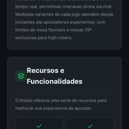
tempo real, permitindo interacao direta via chat.
Multiplas variantes de cada jogo atendem desde
iniciantes ate apostadores experientes, com
limites de mesa flexiveis e mesas VIP
exclusivas para high rollers.
Recursos e
Funcionalidades
O ktobet oferece uma serie de recursos para
melhorar sua experiencia de apostas: