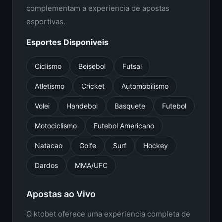
complementam a experiencia de apostas
esportivas.
Esportes Disponiveis
Ciclismo
Beisebol
Futsal
Atletismo
Cricket
Automobilismo
Volei
Handebol
Basquete
Futebol
Motociclismo
Futebol Americano
Natacao
Golfe
Surf
Hockey
Dardos
MMA/UFC
Apostas ao Vivo
O ktobet oferece uma experiencia completa de