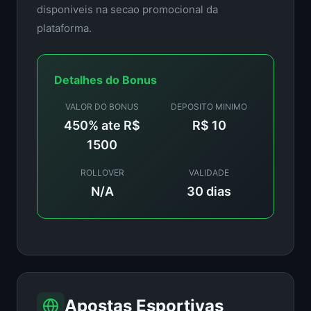
disponiveis na secao promocional da
plataforma.
Detalhes do Bonus
VALOR DO BONUS
DEPOSITO MINIMO
450% ate R$
R$ 10
1500
ROLLOVER
VALIDADE
N/A
30 dias
Apostas Esportivas