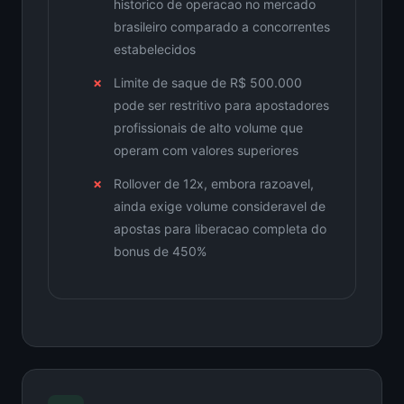
historico de operacao no mercado
brasileiro comparado a concorrentes
estabelecidos
Limite de saque de R$ 500.000
pode ser restritivo para apostadores
profissionais de alto volume que
operam com valores superiores
Rollover de 12x, embora razoavel,
ainda exige volume consideravel de
apostas para liberacao completa do
bonus de 450%