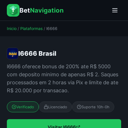
Bet
Navigation
Inicio
/
Plataformas
/
l6666
l6666 Brasil
l6666 oferece bonus de 200% ate R$ 5000
com deposito minimo de apenas R$ 2. Saques
processados em 2 horas via Pix e limite de ate
R$ 20.000 por transacao.
Verificado
Licenciado
Suporte 10h-0h
Visitar l6666