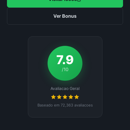
Ver Bonus
7.9
/10
Avaliacao Geral
Baseado em 72,363 avaliacoes