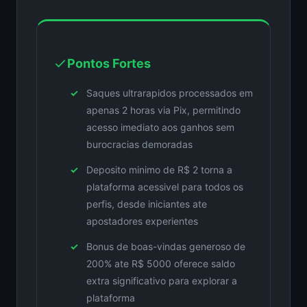
Pontos Fortes
Saques ultrarapidos processados em
apenas 2 horas via Pix, permitindo
acesso imediato aos ganhos sem
burocracias demoradas
Deposito minimo de R$ 2 torna a
plataforma acessivel para todos os
perfis, desde iniciantes ate
apostadores experientes
Bonus de boas-vindas generoso de
200% ate R$ 5000 oferece saldo
extra significativo para explorar a
plataforma