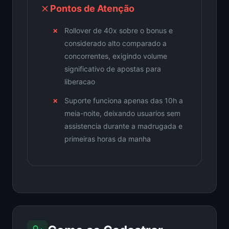
Pontos de Atenção
Rollover de 40x sobre o bonus e
considerado alto comparado a
concorrentes, exigindo volume
significativo de apostas para
liberacao
Suporte funciona apenas das 10h a
meia-noite, deixando usuarios sem
assistencia durante a madrugada e
primeiras horas da manha