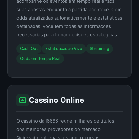
acompanhe os eventos em tempo real e faca
suas apostas enquanto a partida acontece. Com
odds atualizadas automaticamente e estatisticas
detalhadas, voce tem todas as informacoes
necessarias para tomar decisoes estrategicas.
Cash Out
Estatisticas ao Vivo
Streaming
Odds em Tempo Real
Cassino Online
O cassino da l6666 reune milhares de titulos
dos melhores provedores do mercado.
Quickspin entrega slots com recursos