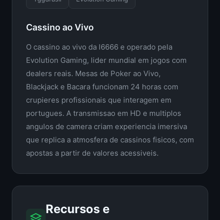
Cassino ao Vivo
O cassino ao vivo da l6666 e operado pela
Evolution Gaming, lider mundial em jogos com
dealers reais. Mesas de Poker ao Vivo,
Blackjack e Bacara funcionam 24 horas com
crupieres profissionais que interagem em
portugues. A transmissao em HD e multiplos
angulos de camera criam experiencia imersiva
que replica a atmosfera de cassinos fisicos, com
apostas a partir de valores acessiveis.
Recursos e