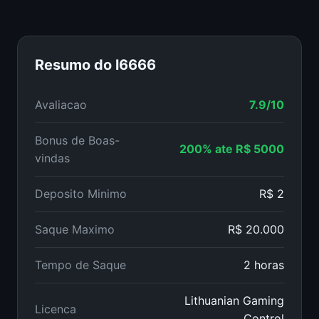
Resumo do l6666
Avaliacao
7.9/10
Bonus de Boas-
200% ate R$ 5000
vindas
Deposito Minimo
R$ 2
Saque Maximo
R$ 20.000
Tempo de Saque
2 horas
Lithuanian Gaming
Licenca
Control