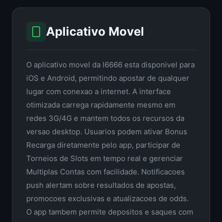
Aplicativo Movel
O aplicativo movel da l6666 esta disponivel para
iOS e Android, permitindo apostar de qualquer
lugar com conexao a internet. A interface
otimizada carrega rapidamente mesmo em
redes 3G/4G e mantem todos os recursos da
versao desktop. Usuarios podem ativar Bonus
Recarga diretamente pelo app, participar de
Torneios de Slots em tempo real e gerenciar
Multiplas Contas com facilidade. Notificacoes
push alertam sobre resultados de apostas,
promocoes exclusivas e atualizacoes de odds.
O app tambem permite depositos e saques com