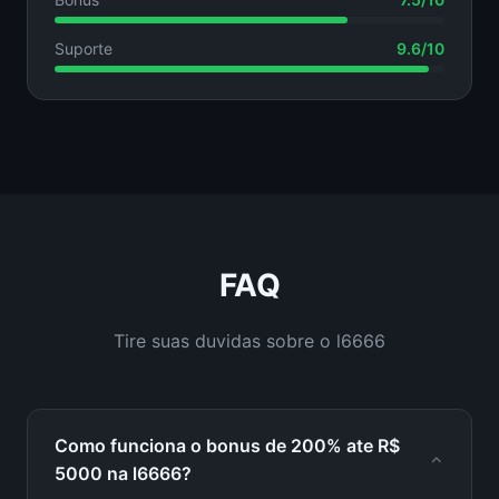
Suporte
9.6/10
FAQ
Tire suas duvidas sobre o l6666
Como funciona o bonus de 200% ate R$
5000 na l6666?