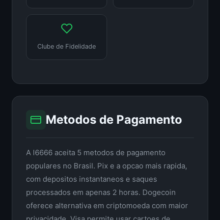
Clube de Fidelidade
Metodos de Pagamento
A l6666 aceita 5 metodos de pagamento
populares no Brasil. Pix e a opcao mais rapida,
com depositos instantaneos e saques
processados em apenas 2 horas. Dogecoin
oferece alternativa em criptomoeda com maior
privacidade. Visa permite usar cartoes de