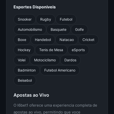
Esportes Disponiveis
Snooker
Rugby
Futebol
Automobilismo
Basquete
Golfe
Boxe
Handebol
Natacao
Cricket
Hockey
Tenis de Mesa
eSports
Volei
Motociclismo
Dardos
Badminton
Futebol Americano
Beisebol
Apostas ao Vivo
O l6bet1 oferece uma experiencia completa de
apostas ao vivo, permitindo que voce