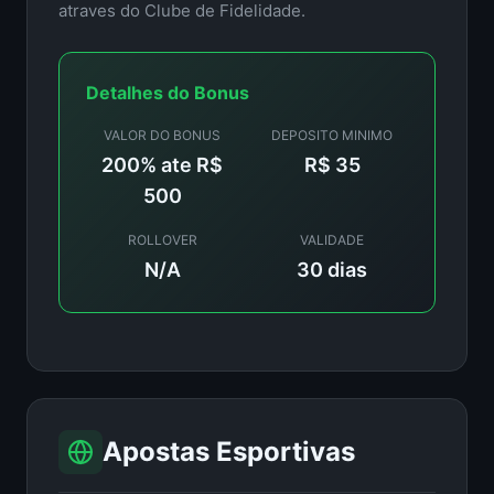
atraves do Clube de Fidelidade.
Detalhes do Bonus
VALOR DO BONUS
DEPOSITO MINIMO
200% ate R$
R$ 35
500
ROLLOVER
VALIDADE
N/A
30 dias
Apostas Esportivas