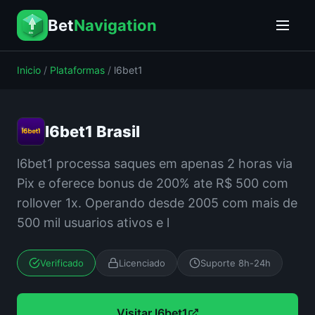
Bet
Navigation
Inicio
/
Plataformas
/
l6bet1
l6bet1 Brasil
l6bet1 processa saques em apenas 2 horas via
Pix e oferece bonus de 200% ate R$ 500 com
rollover 1x. Operando desde 2005 com mais de
500 mil usuarios ativos e l
Verificado
Licenciado
Suporte 8h-24h
Visitar l6bet1