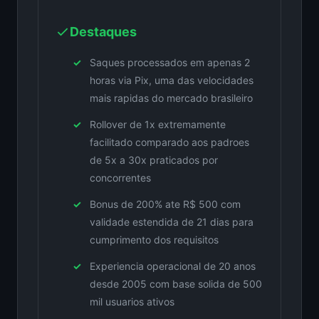
Destaques
Saques processados em apenas 2
horas via Pix, uma das velocidades
mais rapidas do mercado brasileiro
Rollover de 1x extremamente
facilitado comparado aos padroes
de 5x a 30x praticados por
concorrentes
Bonus de 200% ate R$ 500 com
validade estendida de 21 dias para
cumprimento dos requisitos
Experiencia operacional de 20 anos
desde 2005 com base solida de 500
mil usuarios ativos