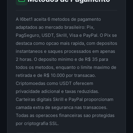
A l6bet1 aceita 6 metodos de pagamento
adaptados ao mercado brasileiro: Pix,
PagSeguro, USDT, Skrill, Visa e PayPal. O Pix se
destaca como opcao mais rapida, com depositos
instantaneos e saques processados em apenas
2 horas. O deposito minimo e de R$ 35 para
todos os metodos, enquanto o limite maximo de
retirada e de R$ 10.000 por transacao.
Criptomoedas como USDT oferecem
privacidade adicional e taxas reduzidas.
Carteiras digitais Skrill e PayPal proporcionam
camada extra de seguranca nas transacoes.
Todas as operacoes financeiras sao protegidas
por criptografia SSL.