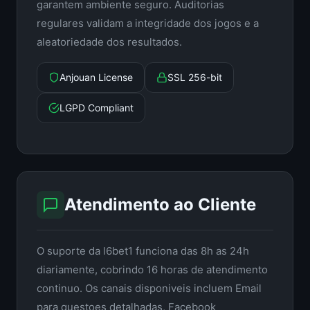
garantem ambiente seguro. Auditorias
regulares validam a integridade dos jogos e a
aleatoriedade dos resultados.
Anjouan License
SSL 256-bit
LGPD Compliant
Atendimento ao Cliente
O suporte da l6bet1 funciona das 8h as 24h
diariamente, cobrindo 16 horas de atendimento
continuo. Os canais disponiveis incluem Email
para questoes detalhadas, Facebook