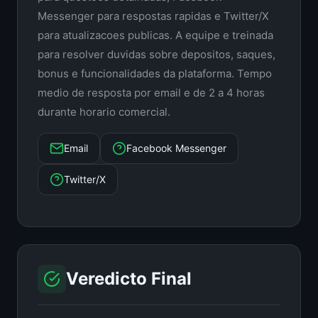
Messenger para respostas rapidas e Twitter/X
para atualizacoes publicas. A equipe e treinada
para resolver duvidas sobre depositos, saques,
bonus e funcionalidades da plataforma. Tempo
medio de resposta por email e de 2 a 4 horas
durante horario comercial.
Email
Facebook Messenger
Twitter/X
Veredicto Final