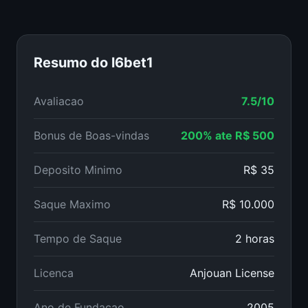
Resumo do l6bet1
Avaliacao
7.5/10
Bonus de Boas-vindas
200% ate R$ 500
Deposito Minimo
R$ 35
Saque Maximo
R$ 10.000
Tempo de Saque
2 horas
Licenca
Anjouan License
Ano de Fundacao
2005