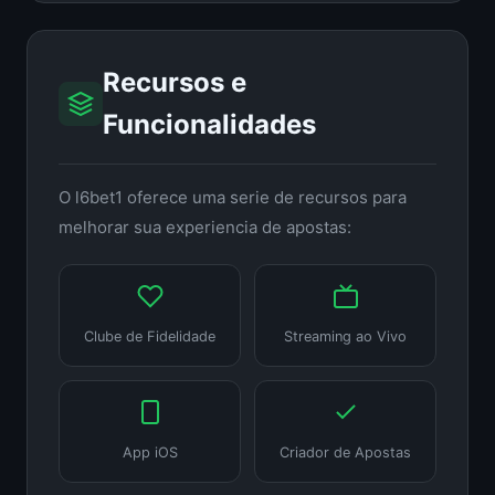
Recursos e
Funcionalidades
O l6bet1 oferece uma serie de recursos para
melhorar sua experiencia de apostas:
Clube de Fidelidade
Streaming ao Vivo
App iOS
Criador de Apostas