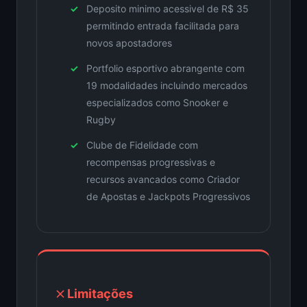
Deposito minimo acessivel de R$ 35
permitindo entrada facilitada para
novos apostadores
Portfolio esportivo abrangente com
19 modalidades incluindo mercados
especializados como Snooker e
Rugby
Clube de Fidelidade com
recompensas progressivas e
recursos avancados como Criador
de Apostas e Jackpots Progressivos
Limitações