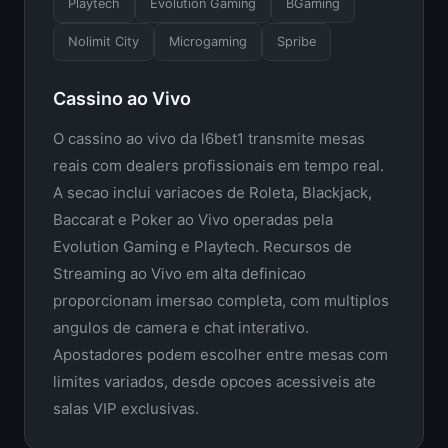
Playtech
Evolution Gaming
BGaming
Nolimit City
Microgaming
Spribe
Cassino ao Vivo
O cassino ao vivo da l6bet1 transmite mesas
reais com dealers profissionais em tempo real.
A secao inclui variacoes de Roleta, Blackjack,
Baccarat e Poker ao Vivo operadas pela
Evolution Gaming e Playtech. Recursos de
Streaming ao Vivo em alta definicao
proporcionam imersao completa, com multiplos
angulos de camera e chat interativo.
Apostadores podem escolher entre mesas com
limites variados, desde opcoes acessiveis ate
salas VIP exclusivas.