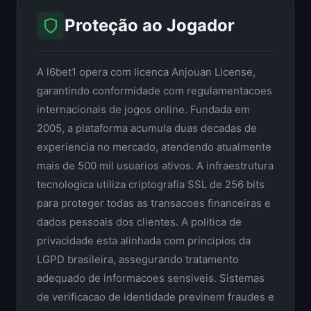
Proteção ao Jogador
A l6bet1 opera com licenca Anjouan License,
garantindo conformidade com regulamentacoes
internacionais de jogos online. Fundada em
2005, a plataforma acumula duas decadas de
experiencia no mercado, atendendo atualmente
mais de 500 mil usuarios ativos. A infraestrutura
tecnologica utiliza criptografia SSL de 256 bits
para proteger todas as transacoes financeiras e
dados pessoais dos clientes. A politica de
privacidade esta alinhada com principios da
LGPD brasileira, assegurando tratamento
adequado de informacoes sensiveis. Sistemas
de verificacao de identidade previnem fraudes e