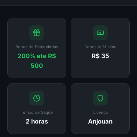
Bonus de Boas-vindas
Deposito Minimo
200% ate R$
R$ 35
500
Tempo de Saque
Licenca
2 horas
Anjouan