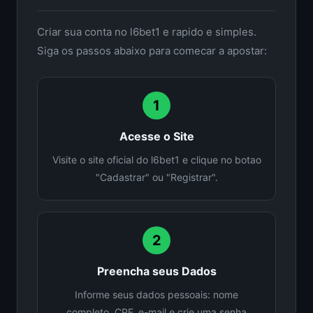
Criar sua conta no l6bet1 e rapido e simples.
Siga os passos abaixo para comecar a apostar:
1
Acesse o Site
Visite o site oficial do l6bet1 e clique no botao
"Cadastrar" ou "Registrar".
2
Preencha seus Dados
Informe seus dados pessoais: nome
completo, CPF, e-mail e crie uma senha