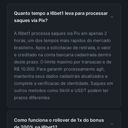
Quanto tempo a l6bet1 leva para processar
saques via Pix?
A l6bet1 processa saques via Pix em apenas 2
horas, um dos tempos mais rapidos do mercado
brasileiro. Apos a solicitacao de retirada, o valor
e creditado na conta bancaria cadastrada dentro
deste prazo. O limite maximo por transacao e de
R$ 10.000. Para garantir processamento agil,
mantenha seus dados cadastrais atualizados e
complete a verificacao de identidade. Saques em
outros metodos como Skrill e USDT podem ter
prazos diferentes.
Como funciona o rollover de 1x do bonus
de 200% na l6bet1?