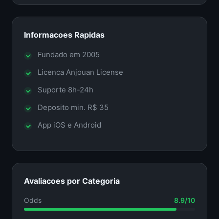
Informacoes Rapidas
Fundado em 2005
Licenca Anjouan License
Suporte 8h-24h
Deposito min. R$ 35
App iOS e Android
Avaliacoes por Categoria
Odds
8.9/10