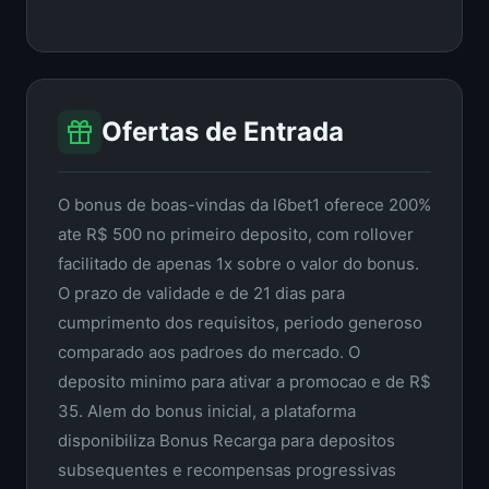
Ofertas de Entrada
O bonus de boas-vindas da l6bet1 oferece 200%
ate R$ 500 no primeiro deposito, com rollover
facilitado de apenas 1x sobre o valor do bonus.
O prazo de validade e de 21 dias para
cumprimento dos requisitos, periodo generoso
comparado aos padroes do mercado. O
deposito minimo para ativar a promocao e de R$
35. Alem do bonus inicial, a plataforma
disponibiliza Bonus Recarga para depositos
subsequentes e recompensas progressivas