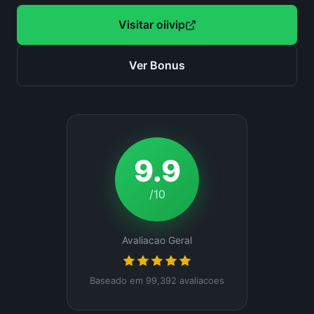
Visitar oiivip
Ver Bonus
9.9
/10
Avaliacao Geral
Baseado em 99,392 avaliacoes