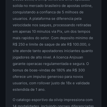
solida no mercado brasileiro de apostas online,
conquistando a confianca de 5 milhoes de
usuarios. A plataforma se diferencia pela
velocidade nos saques, processando retiradas
em apenas 10 minutos via Pix, um dos tempos
mais rapidos do setor. Com deposito minimo de
R$ 250 e limite de saque de ate R$ 100.000, o
site atende tanto apostadores iniciantes quanto
jogadores de alto nivel. A licenca Anjouan
garante operacao regulamentada e segura. O
bonus de boas-vindas de 180% ate R$ 300
oferece um impulso generoso para novos
usuarios, com rollover justo de 18x e validade
estendida de 1 ano.
O catalogo esportivo da oiivip impressiona com
14 modalidades, incluindo opcoes diferenciadas