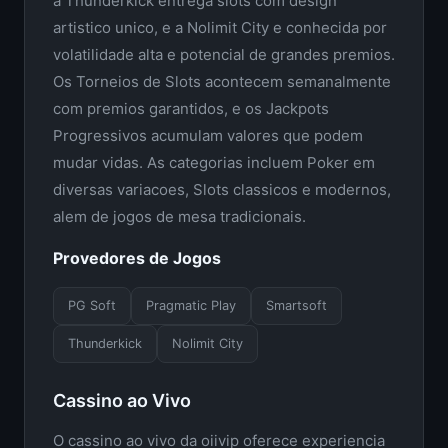
a Thunderkick entrega slots com design
artistico unico, e a Nolimit City e conhecida por
volatilidade alta e potencial de grandes premios.
Os Torneios de Slots acontecem semanalmente
com premios garantidos, e os Jackpots
Progressivos acumulam valores que podem
mudar vidas. As categorias incluem Poker em
diversas variacoes, Slots classicos e modernos,
alem de jogos de mesa tradicionais.
Provedores de Jogos
PG Soft
Pragmatic Play
Smartsoft
Thunderkick
Nolimit City
Cassino ao Vivo
O cassino ao vivo da oiivip oferece experiencia