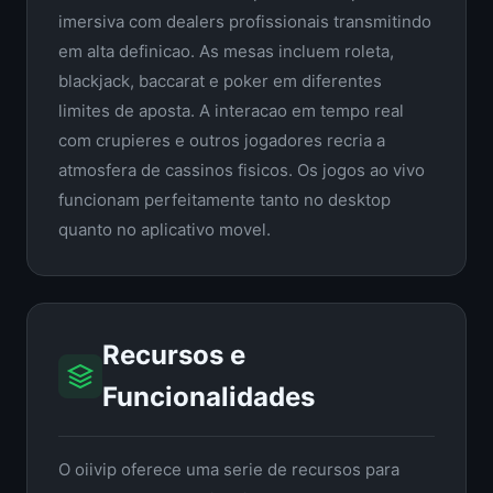
imersiva com dealers profissionais transmitindo
em alta definicao. As mesas incluem roleta,
blackjack, baccarat e poker em diferentes
limites de aposta. A interacao em tempo real
com crupieres e outros jogadores recria a
atmosfera de cassinos fisicos. Os jogos ao vivo
funcionam perfeitamente tanto no desktop
quanto no aplicativo movel.
Recursos e
Funcionalidades
O oiivip oferece uma serie de recursos para