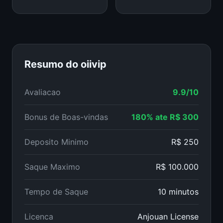
Resumo do oiivip
Avaliacao
9.9/10
Bonus de Boas-vindas
180% ate R$ 300
Deposito Minimo
R$ 250
Saque Maximo
R$ 100.000
Tempo de Saque
10 minutos
Licenca
Anjouan License