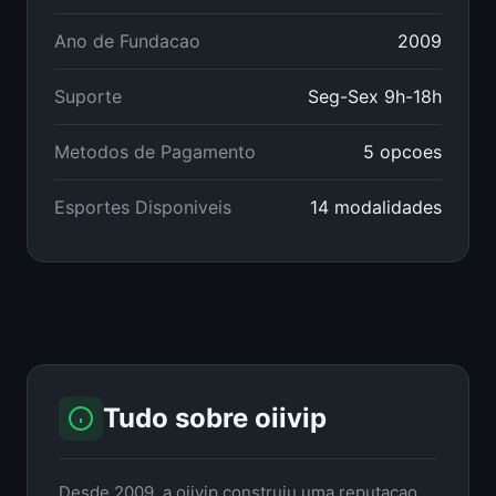
Ano de Fundacao
2009
Suporte
Seg-Sex 9h-18h
Metodos de Pagamento
5 opcoes
Esportes Disponiveis
14 modalidades
Tudo sobre oiivip
Desde 2009, a oiivip construiu uma reputacao