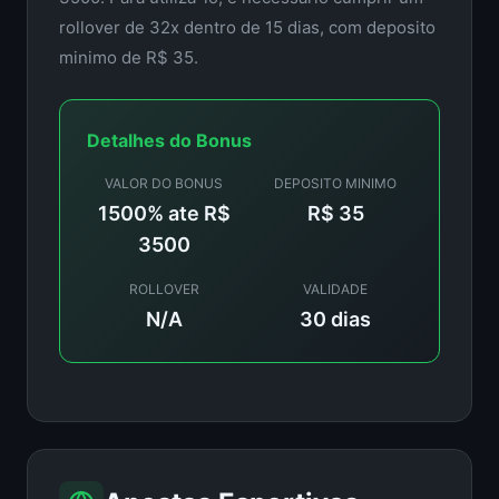
rollover de 32x dentro de 15 dias, com deposito
minimo de R$ 35.
Detalhes do Bonus
VALOR DO BONUS
DEPOSITO MINIMO
1500% ate R$
R$ 35
3500
ROLLOVER
VALIDADE
N/A
30 dias