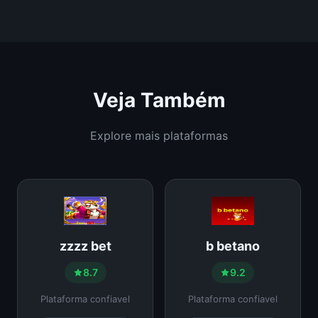
Veja Também
Explore mais plataformas
zzzz bet
b betano
8.7
9.2
Plataforma confiavel
Plataforma confiavel