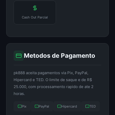
Cash Out Parcial
Metodos de Pagamento
pk888 aceita pagamentos via Pix, PayPal,
Hipercard e TED. O limite de saque e de R$
25.000, com processamento rapido de ate 2
horas.
Pix
PayPal
Hipercard
TED