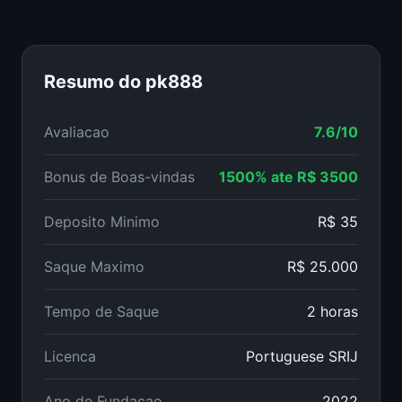
Resumo do pk888
Avaliacao
7.6/10
Bonus de Boas-vindas
1500% ate R$ 3500
Deposito Minimo
R$ 35
Saque Maximo
R$ 25.000
Tempo de Saque
2 horas
Licenca
Portuguese SRIJ
Ano de Fundacao
2022