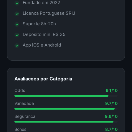
Fundado em 2022
Licenca Portuguese SRIJ
Suporte 8h-20h
Deposito min. R$ 35
App iOS e Android
Avaliacoes por Categoria
Odds
9.1/10
Variedade
9.7/10
Seguranca
9.6/10
Bonus
8.7/10