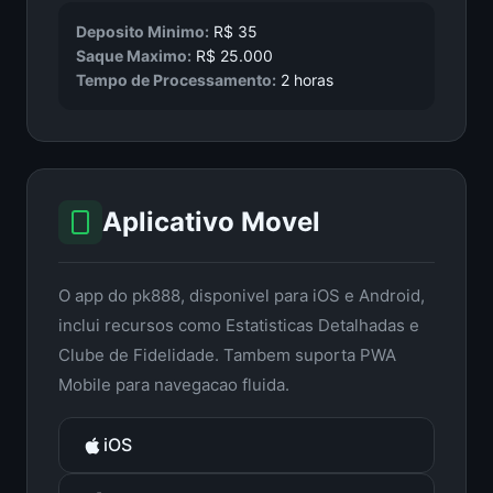
Deposito Minimo:
R$ 35
Saque Maximo:
R$ 25.000
Tempo de Processamento:
2 horas
Aplicativo Movel
O app do pk888, disponivel para iOS e Android,
inclui recursos como Estatisticas Detalhadas e
Clube de Fidelidade. Tambem suporta PWA
Mobile para navegacao fluida.
iOS