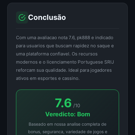
Conclusão
Com uma avaliacao nota 7.6, pk888 e indicado
para usuarios que buscam rapidez no saque e
uma plataforma confiavel. Os recursos
modernos e o licenciamento Portuguese SRIJ
reforcam sua qualidade. Ideal para jogadores
ativos em esportes e cassino.
7.6
/10
Veredicto: Bom
Baseado em nossa analise completa de
bonus, seguranca, variedade de jogos e