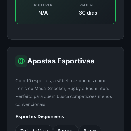
ROLLOVER
VALIDADE
N/A
30 dias
Apostas Esportivas
Com 10 esportes, a s5bet traz opcoes como
Tenis de Mesa, Snooker, Rugby e Badminton.
Perfeito para quem busca competicoes menos
convencionais.
Esportes Disponiveis
Tenis de Mesa
Snooker
Rugby