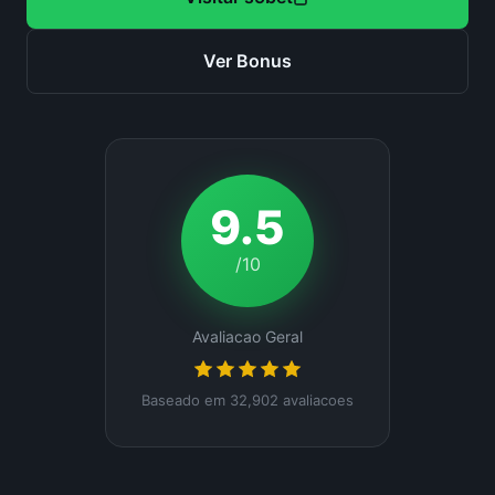
Ver Bonus
9.5
/10
Avaliacao Geral
Baseado em 32,902 avaliacoes