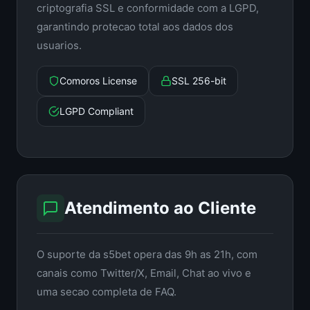
criptografia SSL e conformidade com a LGPD,
garantindo protecao total aos dados dos
usuarios.
Comoros License
SSL 256-bit
LGPD Compliant
Atendimento ao Cliente
O suporte da s5bet opera das 9h as 21h, com
canais como Twitter/X, Email, Chat ao vivo e
uma secao completa de FAQ.