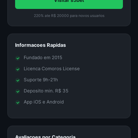
Visitar s5bet
220% ate R$ 20000 para novos usuarios
Informacoes Rapidas
Fundado em 2015
Licenca Comoros License
Suporte 9h-21h
Deposito min. R$ 35
App iOS e Android
Avaliacoes por Categoria