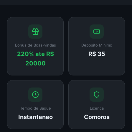
Bonus de Boas-vindas
Deposito Minimo
220% ate R$
R$ 35
20000
Tempo de Saque
Licenca
Instantaneo
Comoros