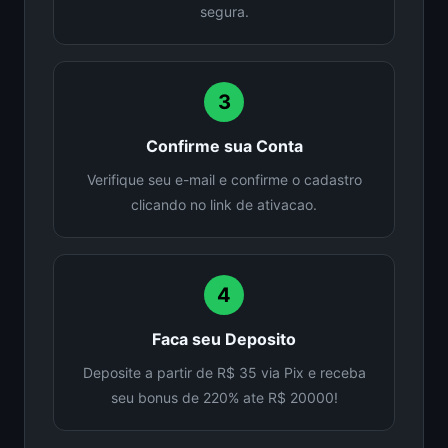
segura.
3
Confirme sua Conta
Verifique seu e-mail e confirme o cadastro
clicando no link de ativacao.
4
Faca seu Deposito
Deposite a partir de R$ 35 via Pix e receba
seu bonus de 220% ate R$ 20000!