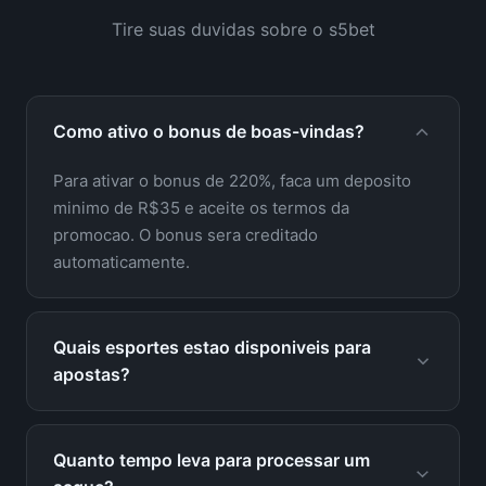
Tire suas duvidas sobre o s5bet
Como ativo o bonus de boas-vindas?
Para ativar o bonus de 220%, faca um deposito
minimo de R$35 e aceite os termos da
promocao. O bonus sera creditado
automaticamente.
Quais esportes estao disponiveis para
apostas?
Quanto tempo leva para processar um