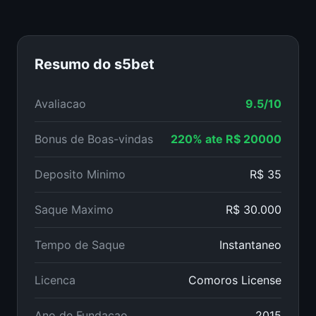
Resumo do s5bet
Avaliacao
9.5/10
Bonus de Boas-vindas
220% ate R$ 20000
Deposito Minimo
R$ 35
Saque Maximo
R$ 30.000
Tempo de Saque
Instantaneo
Licenca
Comoros License
Ano de Fundacao
2015