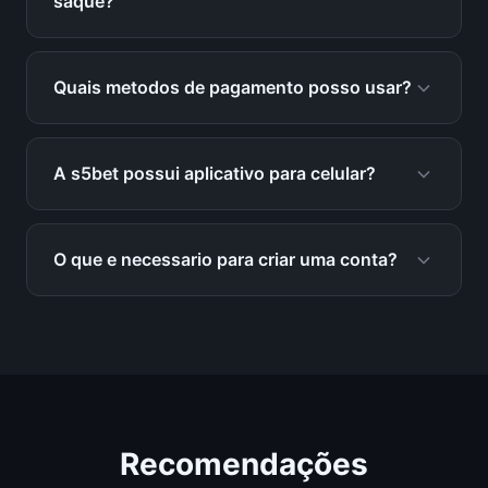
saque?
Quais metodos de pagamento posso usar?
A s5bet possui aplicativo para celular?
O que e necessario para criar uma conta?
Recomendações