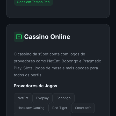
Odds em Tempo Real
Cassino Online
O cassino da s5bet conta com jogos de
provedores como NetEnt, Booongo e Pragmatic
Play. Slots, jogos de mesa e mais opcoes para
todos os perfis.
Provedores de Jogos
NetEnt
Evoplay
Booongo
Hacksaw Gaming
Red Tiger
Smartsoft