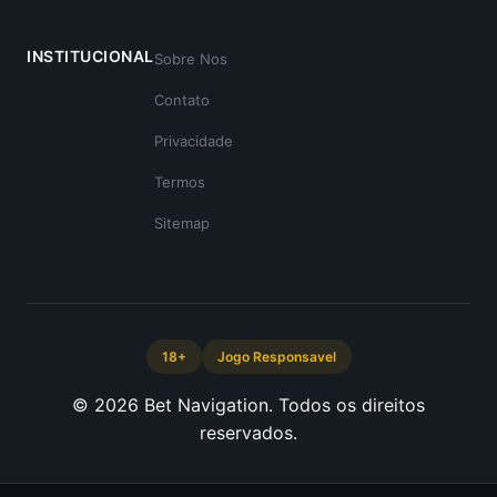
INSTITUCIONAL
Sobre Nos
Contato
Privacidade
Termos
Sitemap
18+
Jogo Responsavel
© 2026 Bet Navigation. Todos os direitos
reservados.