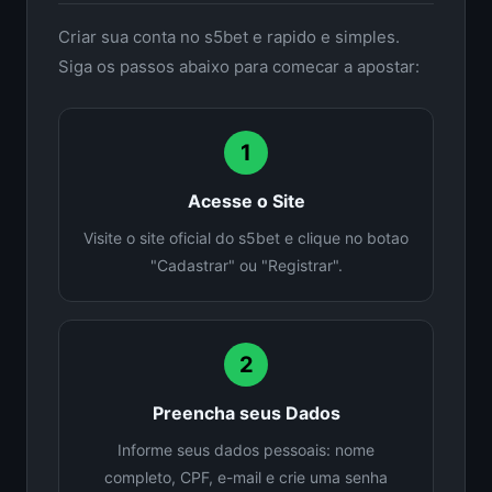
Criar sua conta no s5bet e rapido e simples.
Siga os passos abaixo para comecar a apostar:
1
Acesse o Site
Visite o site oficial do s5bet e clique no botao
"Cadastrar" ou "Registrar".
2
Preencha seus Dados
Informe seus dados pessoais: nome
completo, CPF, e-mail e crie uma senha