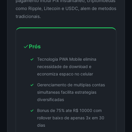
pagamento inclui Pix instantaneo, criptomoedas
como Ripple, Litecoin e USDC, alem de metodos
tradicionais.
Prós
Tecnologia PWA Mobile elimina
necessidade de download e
economiza espaco no celular
Gerenciamento de multiplas contas
simultaneas facilita estrategias
diversificadas
Bonus de 75% ate R$ 10000 com
rollover baixo de apenas 3x em 30
dias