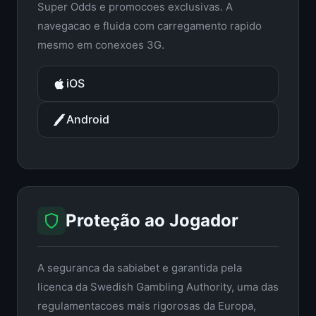
Super Odds e promocoes exclusivas. A
navegacao e fluida com carregamento rapido
mesmo em conexoes 3G.
iOS
Android
Proteção ao Jogador
A seguranca da sabiabet e garantida pela
licenca da Swedish Gambling Authority, uma das
regulamentacoes mais rigorosas da Europa,