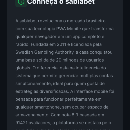
Conheça o sabiabet
A sabiabet revoluciona o mercado brasileiro
com sua tecnologia PWA Mobile que transforma
qualquer navegador em um app completo e
rapido. Fundada em 2011 e licenciada pela
Swedish Gambling Authority, a casa conquistou
uma base solida de 20 milhoes de usuarios
globais. O diferencial esta na inteligencia do
sistema que permite gerenciar multiplas contas
simultaneamente, ideal para quem gosta de
estrategias diversificadas. A interface mobile foi
pensada para funcionar perfeitamente em
qualquer smartphone, sem ocupar espaco de
armazenamento. Com nota 8.3 baseada em
91421 avaliacoes, a plataforma se destaca pelo