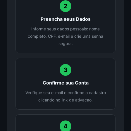
2
Preencha seus Dados
Informe seus dados pessoais: nome
completo, CPF, e-mail e crie uma senha
segura.
3
Confirme sua Conta
Verifique seu e-mail e confirme o cadastro
clicando no link de ativacao.
4