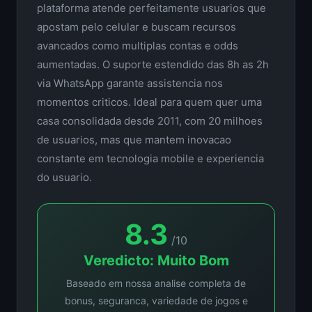
plataforma atende perfeitamente usuarios que
apostam pelo celular e buscam recursos
avancados como multiplas contas e odds
aumentadas. O suporte estendido das 8h as 2h
via WhatsApp garante assistencia nos
momentos criticos. Ideal para quem quer uma
casa consolidada desde 2011, com 20 milhoes
de usuarios, mas que mantem inovacao
constante em tecnologia mobile e experiencia
do usuario.
8.3
/10
Veredicto: Muito Bom
Baseado em nossa analise completa de
bonus, seguranca, variedade de jogos e