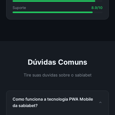
Suporte
8.9/10
Dúvidas Comuns
Tire suas duvidas sobre o sabiabet
Como funciona a tecnologia PWA Mobile
da sabiabet?