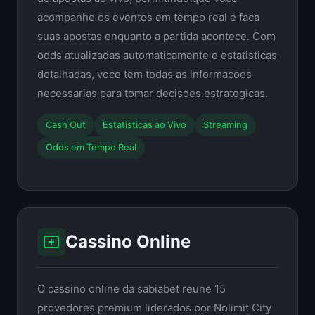
acompanhe os eventos em tempo real e faca
suas apostas enquanto a partida acontece. Com
odds atualizadas automaticamente e estatisticas
detalhadas, voce tem todas as informacoes
necessarias para tomar decisoes estrategicas.
Cash Out
Estatisticas ao Vivo
Streaming
Odds em Tempo Real
Cassino Online
O cassino online da sabiabet reune 15
provedores premium liderados por Nolimit City