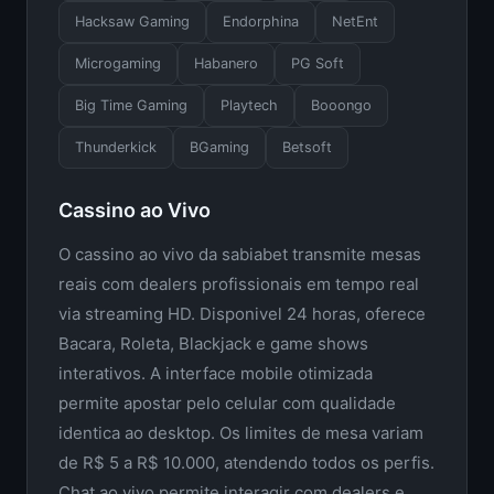
Hacksaw Gaming
Endorphina
NetEnt
Microgaming
Habanero
PG Soft
Big Time Gaming
Playtech
Booongo
Thunderkick
BGaming
Betsoft
Cassino ao Vivo
O cassino ao vivo da sabiabet transmite mesas
reais com dealers profissionais em tempo real
via streaming HD. Disponivel 24 horas, oferece
Bacara, Roleta, Blackjack e game shows
interativos. A interface mobile otimizada
permite apostar pelo celular com qualidade
identica ao desktop. Os limites de mesa variam
de R$ 5 a R$ 10.000, atendendo todos os perfis.
Chat ao vivo permite interagir com dealers e