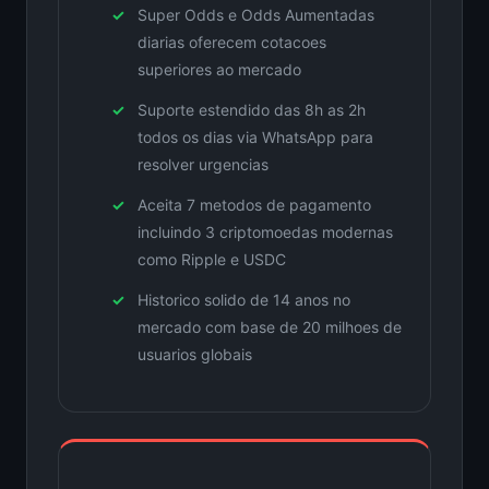
Super Odds e Odds Aumentadas
diarias oferecem cotacoes
superiores ao mercado
Suporte estendido das 8h as 2h
todos os dias via WhatsApp para
resolver urgencias
Aceita 7 metodos de pagamento
incluindo 3 criptomoedas modernas
como Ripple e USDC
Historico solido de 14 anos no
mercado com base de 20 milhoes de
usuarios globais