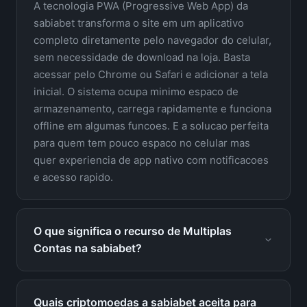
A tecnologia PWA (Progressive Web App) da
sabiabet transforma o site em um aplicativo
completo diretamente pelo navegador do celular,
sem necessidade de download na loja. Basta
acessar pelo Chrome ou Safari e adicionar a tela
inicial. O sistema ocupa minimo espaco de
armazenamento, carrega rapidamente e funciona
offline em algumas funcoes. E a solucao perfeita
para quem tem pouco espaco no celular mas
quer experiencia de app nativo com notificacoes
e acesso rapido.
O que significa o recurso de Multiplas
Contas na sabiabet?
Quais criptomoedas a sabiabet aceita para