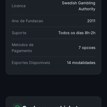
Swedish Gambling
Licenca
Authority
Ano de Fundacao
2011
Suporte
Todos os dias 8h-2h
Metodos de
7 opcoes
Pagamento
Esportes Disponiveis
14 modalidades