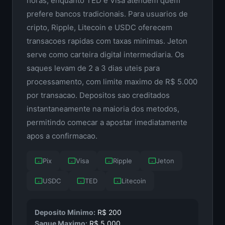
horas, enquanto TED e Visa atendem quem
prefere bancos tradicionais. Para usuarios de
cripto, Ripple, Litecoin e USDC oferecem
transacoes rapidas com taxas minimas. Jeton
serve como carteira digital intermediaria. Os
saques levam de 2 a 3 dias uteis para
processamento, com limite maximo de R$ 5.000
por transacao. Depositos sao creditados
instantaneamente na maioria dos metodos,
permitindo comecar a apostar imediatamente
apos a confirmacao.
Pix
Visa
Ripple
Jeton
USDC
TED
Litecoin
Deposito Minimo:
R$ 200
Saque Maximo:
R$ 5.000