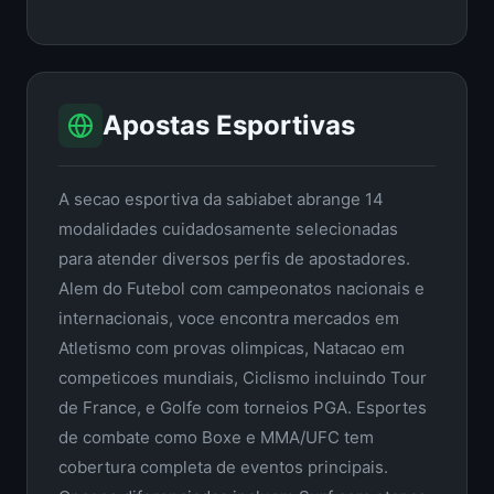
Apostas Esportivas
A secao esportiva da sabiabet abrange 14
modalidades cuidadosamente selecionadas
para atender diversos perfis de apostadores.
Alem do Futebol com campeonatos nacionais e
internacionais, voce encontra mercados em
Atletismo com provas olimpicas, Natacao em
competicoes mundiais, Ciclismo incluindo Tour
de France, e Golfe com torneios PGA. Esportes
de combate como Boxe e MMA/UFC tem
cobertura completa de eventos principais.