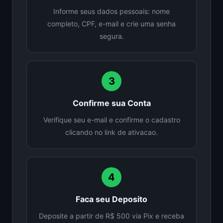
Informe seus dados pessoais: nome
completo, CPF, e-mail e crie uma senha
segura.
3
Confirme sua Conta
Verifique seu e-mail e confirme o cadastro
clicando no link de ativacao.
4
Faca seu Deposito
Deposite a partir de R$ 500 via Pix e receba