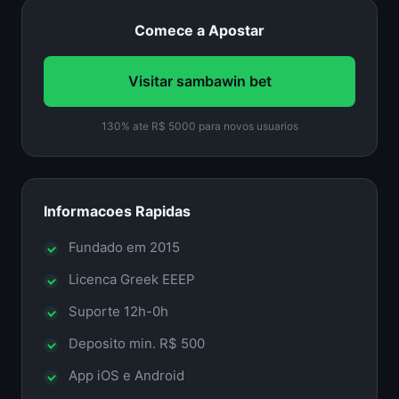
Comece a Apostar
Visitar sambawin bet
130% ate R$ 5000 para novos usuarios
Informacoes Rapidas
Fundado em 2015
Licenca Greek EEEP
Suporte 12h-0h
Deposito min. R$ 500
App iOS e Android