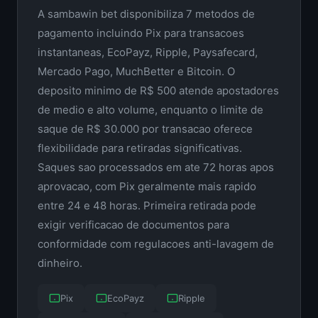
A sambawin bet disponibiliza 7 metodos de
pagamento incluindo Pix para transacoes
instantaneas, EcoPayz, Ripple, Paysafecard,
Mercado Pago, MuchBetter e Bitcoin. O
deposito minimo de R$ 500 atende apostadores
de medio e alto volume, enquanto o limite de
saque de R$ 30.000 por transacao oferece
flexibilidade para retiradas significativas.
Saques sao processados em ate 72 horas apos
aprovacao, com Pix geralmente mais rapido
entre 24 e 48 horas. Primeira retirada pode
exigir verificacao de documentos para
conformidade com regulacoes anti-lavagem de
dinheiro.
Pix
EcoPayz
Ripple