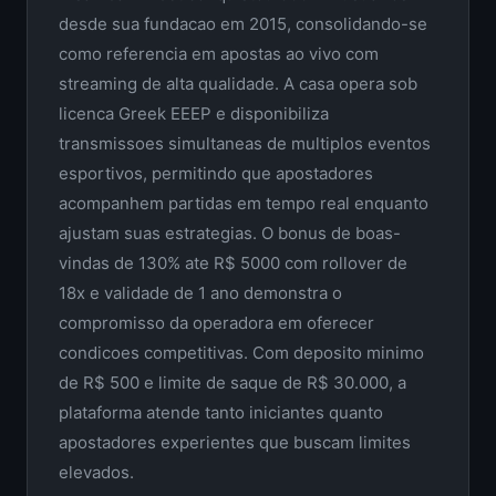
desde sua fundacao em 2015, consolidando-se
como referencia em apostas ao vivo com
streaming de alta qualidade. A casa opera sob
licenca Greek EEEP e disponibiliza
transmissoes simultaneas de multiplos eventos
esportivos, permitindo que apostadores
acompanhem partidas em tempo real enquanto
ajustam suas estrategias. O bonus de boas-
vindas de 130% ate R$ 5000 com rollover de
18x e validade de 1 ano demonstra o
compromisso da operadora em oferecer
condicoes competitivas. Com deposito minimo
de R$ 500 e limite de saque de R$ 30.000, a
plataforma atende tanto iniciantes quanto
apostadores experientes que buscam limites
elevados.