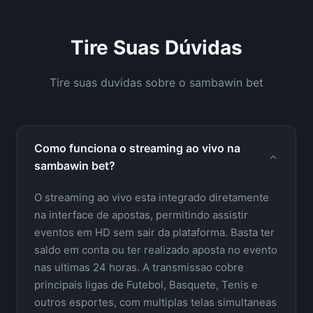
Tire Suas Dúvidas
Tire suas duvidas sobre o sambawin bet
Como funciona o streaming ao vivo na
sambawin bet?
O streaming ao vivo esta integrado diretamente
na interface de apostas, permitindo assistir
eventos em HD sem sair da plataforma. Basta ter
saldo em conta ou ter realizado aposta no evento
nas ultimas 24 horas. A transmissao cobre
principais ligas de Futebol, Basquete, Tenis e
outros esportes, com multiplas telas simultaneas