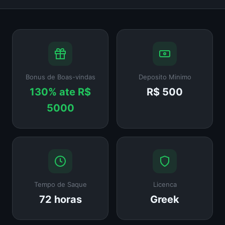
Bonus de Boas-vindas
Deposito Minimo
130% ate R$
R$ 500
5000
Tempo de Saque
Licenca
72 horas
Greek