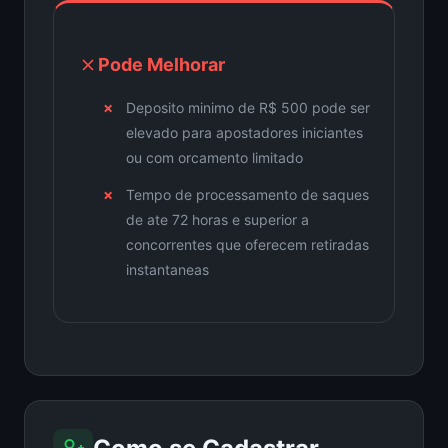
Pode Melhorar
Deposito minimo de R$ 500 pode ser
elevado para apostadores iniciantes
ou com orcamento limitado
Tempo de processamento de saques
de ate 72 horas e superior a
concorrentes que oferecem retiradas
instantaneas