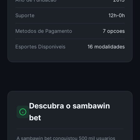
Suporte
12h-0h
Metodos de Pagamento
7 opcoes
Esportes Disponiveis
16 modalidades
Descubra o sambawin
bet
A sambawin bet conquistou 500 mil usuarios