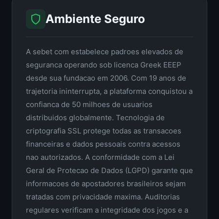
Ambiente Seguro
A sebet com estabelece padroes elevados de
seguranca operando sob licenca Greek EEEP
desde sua fundacao em 2006. Com 19 anos de
trajetoria ininterrupta, a plataforma conquistou a
confianca de 50 milhoes de usuarios
distribuidos globalmente. Tecnologia de
criptografia SSL protege todas as transacoes
financeiras e dados pessoais contra acessos
nao autorizados. A conformidade com a Lei
Geral de Protecao de Dados (LGPD) garante que
informacoes de apostadores brasileiros sejam
tratadas com privacidade maxima. Auditorias
regulares verificam a integridade dos jogos e a