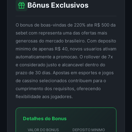
Bônus Exclusivos
O bonus de boas-vindas de 220% ate R$ 500 da
sebet com representa uma das ofertas mais
generosas do mercado brasileiro. Com deposito
minimo de apenas R$ 40, novos usuarios ativam
automaticamente a promocao. O rollover de 7x
e considerado justo e alcancavel dentro do
prazo de 30 dias. Apostas em esportes e jogos
de cassino selecionados contribuem para o
cumprimento dos requisitos, oferecendo
flexibilidade aos jogadores.
Detalhes do Bonus
VALOR DO BONUS
DEPOSITO MINIMO