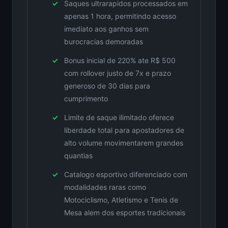
Saques ultrarapidos processados em
apenas 1 hora, permitindo acesso
imediato aos ganhos sem
burocracias demoradas
Bonus inicial de 220% ate R$ 500
com rollover justo de 7x e prazo
generoso de 30 dias para
cumprimento
Limite de saque ilimitado oferece
liberdade total para apostadores de
alto volume movimentarem grandes
quantias
Catalogo esportivo diferenciado com
modalidades raras como
Motociclismo, Atletismo e Tenis de
Mesa alem dos esportes tradicionais