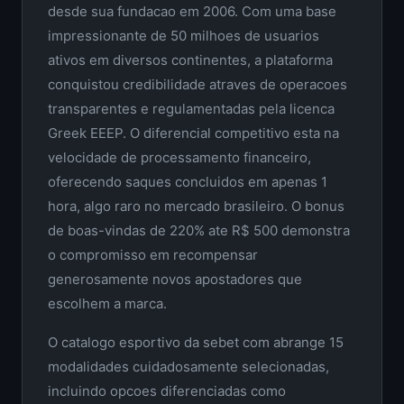
desde sua fundacao em 2006. Com uma base
impressionante de 50 milhoes de usuarios
ativos em diversos continentes, a plataforma
conquistou credibilidade atraves de operacoes
transparentes e regulamentadas pela licenca
Greek EEEP. O diferencial competitivo esta na
velocidade de processamento financeiro,
oferecendo saques concluidos em apenas 1
hora, algo raro no mercado brasileiro. O bonus
de boas-vindas de 220% ate R$ 500 demonstra
o compromisso em recompensar
generosamente novos apostadores que
escolhem a marca.
O catalogo esportivo da sebet com abrange 15
modalidades cuidadosamente selecionadas,
incluindo opcoes diferenciadas como