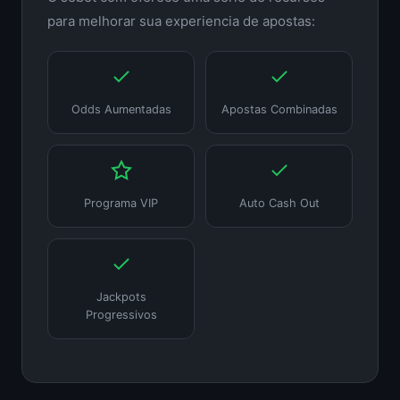
para melhorar sua experiencia de apostas:
Odds Aumentadas
Apostas Combinadas
Programa VIP
Auto Cash Out
Jackpots
Progressivos