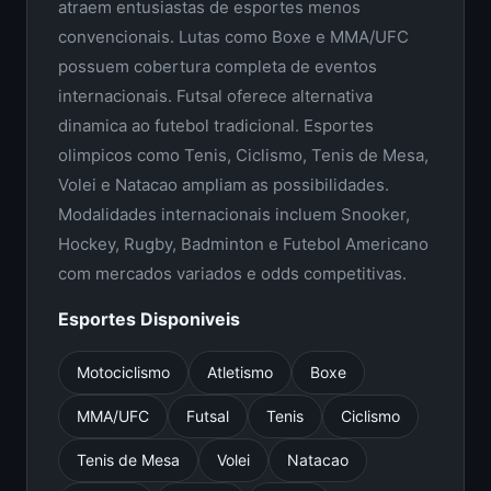
atraem entusiastas de esportes menos
convencionais. Lutas como Boxe e MMA/UFC
possuem cobertura completa de eventos
internacionais. Futsal oferece alternativa
dinamica ao futebol tradicional. Esportes
olimpicos como Tenis, Ciclismo, Tenis de Mesa,
Volei e Natacao ampliam as possibilidades.
Modalidades internacionais incluem Snooker,
Hockey, Rugby, Badminton e Futebol Americano
com mercados variados e odds competitivas.
Esportes Disponiveis
Motociclismo
Atletismo
Boxe
MMA/UFC
Futsal
Tenis
Ciclismo
Tenis de Mesa
Volei
Natacao