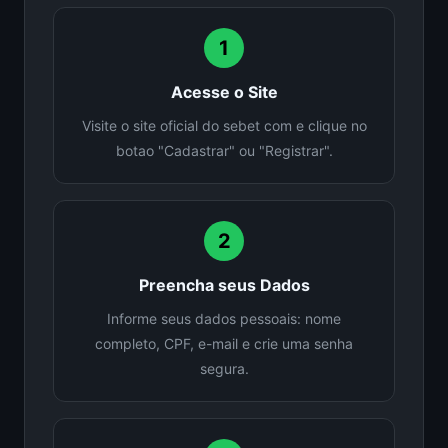
1
Acesse o Site
Visite o site oficial do sebet com e clique no
botao "Cadastrar" ou "Registrar".
2
Preencha seus Dados
Informe seus dados pessoais: nome
completo, CPF, e-mail e crie uma senha
segura.