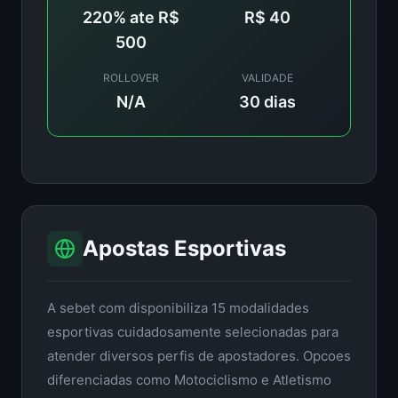
220% ate R$
R$ 40
500
ROLLOVER
VALIDADE
N/A
30 dias
Apostas Esportivas
A sebet com disponibiliza 15 modalidades
esportivas cuidadosamente selecionadas para
atender diversos perfis de apostadores. Opcoes
diferenciadas como Motociclismo e Atletismo