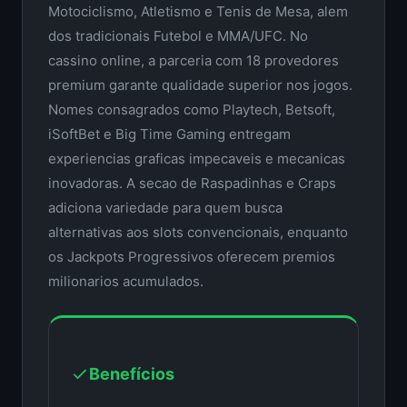
Motociclismo, Atletismo e Tenis de Mesa, alem
dos tradicionais Futebol e MMA/UFC. No
cassino online, a parceria com 18 provedores
premium garante qualidade superior nos jogos.
Nomes consagrados como Playtech, Betsoft,
iSoftBet e Big Time Gaming entregam
experiencias graficas impecaveis e mecanicas
inovadoras. A secao de Raspadinhas e Craps
adiciona variedade para quem busca
alternativas aos slots convencionais, enquanto
os Jackpots Progressivos oferecem premios
milionarios acumulados.
Benefícios