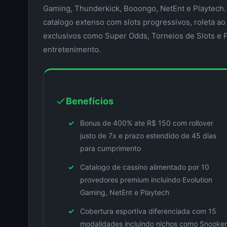
Gaming, Thunderkick, Booongo, NetEnt e Playtech
catalogo extenso com slots progressivos, roleta ao
exclusivos como Super Odds, Torneios de Slots e 
entretenimento.
Benefícios
Bonus de 400% ate R$ 150 com rollover
justo de 7x e prazo estendido de 45 dias
para cumprimento
Catalogo de cassino alimentado por 10
provedores premium incluindo Evolution
Gaming, NetEnt e Playtech
Cobertura esportiva diferenciada com 15
modalidades incluindo nichos como Snooker