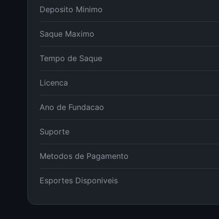
Deposito Minimo
Saque Maximo
Tempo de Saque
Licenca
Ano de Fundacao
Suporte
Metodos de Pagamento
Esportes Disponiveis