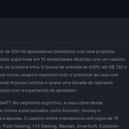
is de 500 mil apostadores brasileiros com uma proposta
ostas esportivas em 15 modalidades distintas com um cassino
is de primeira linha. O bonus de entrada de 400% ate R$ 150 e
ue novos usuarios explorem todo o potencial da casa com
nacional Anjouan License e quase uma decada de operacao
isso com a experiencia do apostador.
ebet77. No segmento esportivo, a casa cobre desde
te nichos especializados como Snooker, Hockey e
ara apostas. O cassino online impressiona com jogos de 10
, Push Gaming, 1x2 Gaming, Wazdan, Smartsoft, Evolution