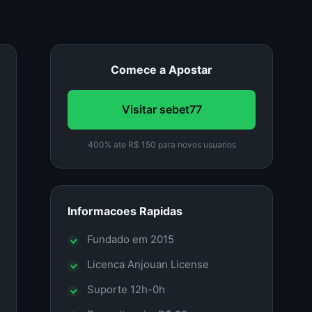
Comece a Apostar
Visitar sebet77
400% ate R$ 150 para novos usuarios
Informacoes Rapidas
Fundado em 2015
Licenca Anjouan License
Suporte 12h-0h