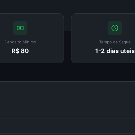
Deposito Minimo
Tempo de Saque
R$ 80
1-2 dias uteis