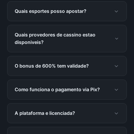
Quais esportes posso apostar?
Quais provedores de cassino estao
disponiveis?
O bonus de 600% tem validade?
Como funciona o pagamento via Pix?
A plataforma e licenciada?