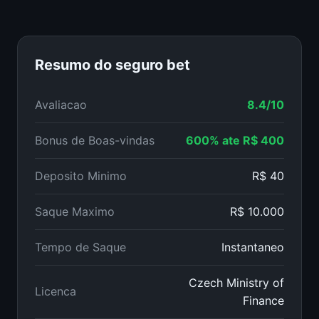
Resumo do seguro bet
Avaliacao
8.4/10
Bonus de Boas-vindas
600% ate R$ 400
Deposito Minimo
R$ 40
Saque Maximo
R$ 10.000
Tempo de Saque
Instantaneo
Czech Ministry of
Licenca
Finance