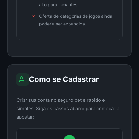
alto para iniciantes.
Oferta de categorias de jogos ainda
poderia ser expandida.
Como se Cadastrar
Criar sua conta no seguro bet e rapido e
simples. Siga os passos abaixo para comecar a
apostar: