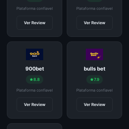
Plataforma confiavel
Plataforma confiavel
Ver Review
Ver Review
900bet
bulls bet
8.8
7.9
Plataforma confiavel
Plataforma confiavel
Ver Review
Ver Review