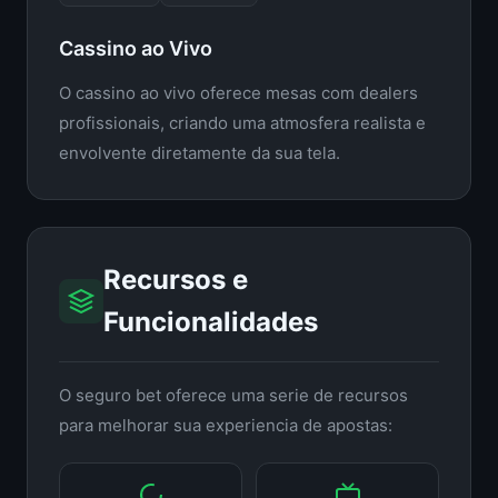
Cassino ao Vivo
O cassino ao vivo oferece mesas com dealers
profissionais, criando uma atmosfera realista e
envolvente diretamente da sua tela.
Recursos e
Funcionalidades
O seguro bet oferece uma serie de recursos
para melhorar sua experiencia de apostas: