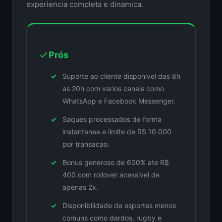
experiencia completa e dinamica.
Prós
Suporte ao cliente disponivel das 8h
as 20h com varios canais como
WhatsApp e Facebook Messenger.
Saques processados de forma
instantanea e limite de R$ 10.000
por transacao.
Bonus generoso de 600% ate R$
400 com rollover acessivel de
apenas 2x.
Disponibilidade de esportes menos
comuns como dardos, rugby e