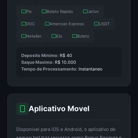
Pix
Boleto Rapido
Jeton
DOC
American Express
USDT
Neteller
Elo
Boleto
Deposito Minimo:
R$ 40
Saque Maximo:
R$ 10.000
Tempo de Processamento:
Instantaneo
Aplicativo Movel
Disponivel para iOS e Android, o aplicativo de
seguro bet traz recursos como Bonus Recarga e