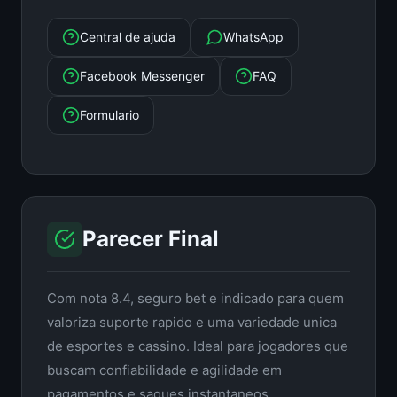
Central de ajuda
WhatsApp
Facebook Messenger
FAQ
Formulario
Parecer Final
Com nota 8.4, seguro bet e indicado para quem
valoriza suporte rapido e uma variedade unica
de esportes e cassino. Ideal para jogadores que
buscam confiabilidade e agilidade em
pagamentos e saques instantaneos.