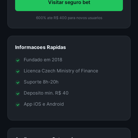
Visitar seguro bet
600% ate R$ 400 para novos usuarios
Informacoes Rapidas
Fundado em 2018
Licenca Czech Ministry of Finance
Suporte 8h-20h
Deposito min. R$ 40
App iOS e Android