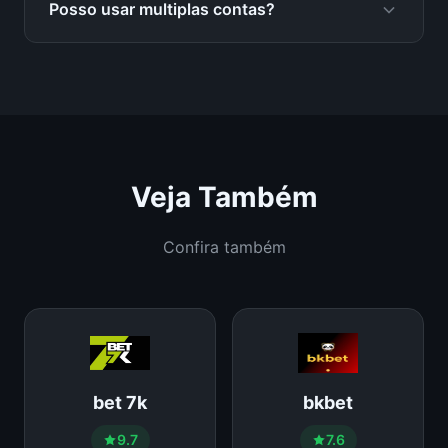
Posso usar multiplas contas?
Veja Também
Confira também
bet 7k
bkbet
9.7
7.6