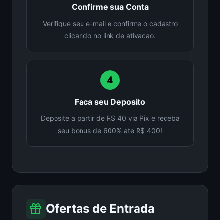
Confirme sua Conta
Verifique seu e-mail e confirme o cadastro
clicando no link de ativacao.
4
Faca seu Deposito
Deposite a partir de R$ 40 via Pix e receba
seu bonus de 600% ate R$ 400!
Ofertas de Entrada