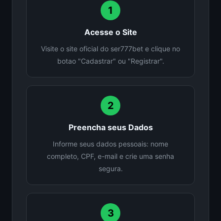
1
Acesse o Site
Visite o site oficial do ser777bet e clique no
botao "Cadastrar" ou "Registrar".
2
Preencha seus Dados
Informe seus dados pessoais: nome
completo, CPF, e-mail e crie uma senha
segura.
3