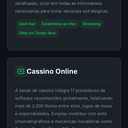
detalhadas, voce tem todas as informacoes
necessarias para tomar decisoes estrategicas.
Cash Out
Estatisticas ao Vivo
Streaming
Odds em Tempo Real
Cassino Online
A secao de cassino integra 11 provedores de
software reconhecidos globalmente, totalizando
mais de 2.000 titulos entre slots, jogos de mesa
e especialidades. Evoplay contribui com slots
cinematograficos e mecanicas inovadoras como