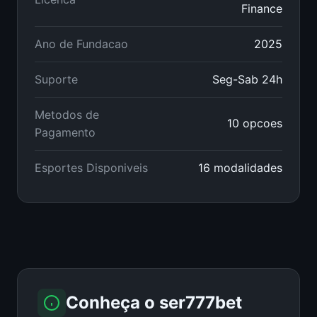
Finance
Ano de Fundacao
2025
Suporte
Seg-Sab 24h
Metodos de
10 opcoes
Pagamento
Esportes Disponiveis
16 modalidades
Conheça o ser777bet