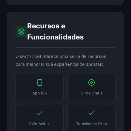
Recursos e
Funcionalidades
O ser777bet oferece uma serie de recursos
para melhorar sua experiencia de apostas:
App iOS
Giros Gratis
PWA Mobile
Torneios de Slots