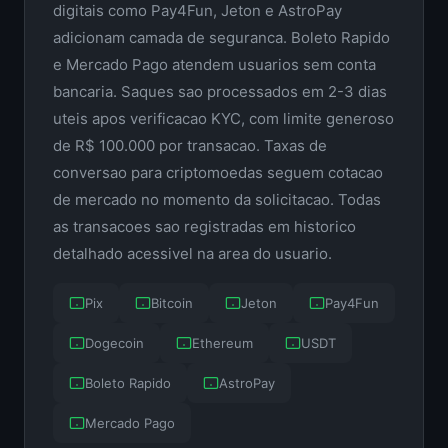
digitais como Pay4Fun, Jeton e AstroPay
adicionam camada de seguranca. Boleto Rapido
e Mercado Pago atendem usuarios sem conta
bancaria. Saques sao processados em 2-3 dias
uteis apos verificacao KYC, com limite generoso
de R$ 100.000 por transacao. Taxas de
conversao para criptomoedas seguem cotacao
de mercado no momento da solicitacao. Todas
as transacoes sao registradas em historico
detalhado acessivel na area do usuario.
Pix
Bitcoin
Jeton
Pay4Fun
Dogecoin
Ethereum
USDT
Boleto Rapido
AstroPay
Mercado Pago