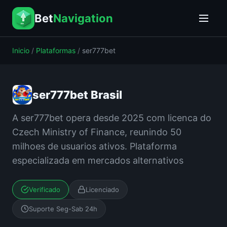
Bet
Navigation
Inicio
/
Plataformas
/
ser777bet
ser777bet Brasil
A ser777bet opera desde 2025 com licenca do
Czech Ministry of Finance, reunindo 50
milhoes de usuarios ativos. Plataforma
especializada em mercados alternativos
Verificado
Licenciado
Suporte Seg-Sab 24h