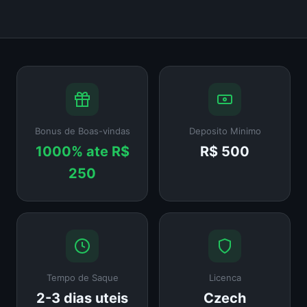
Bonus de Boas-vindas
Deposito Minimo
1000% ate R$
R$ 500
250
Tempo de Saque
Licenca
2-3 dias uteis
Czech