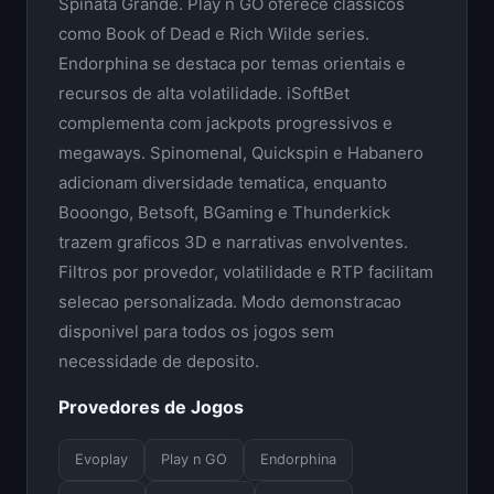
Spinata Grande. Play n GO oferece classicos
como Book of Dead e Rich Wilde series.
Endorphina se destaca por temas orientais e
recursos de alta volatilidade. iSoftBet
complementa com jackpots progressivos e
megaways. Spinomenal, Quickspin e Habanero
adicionam diversidade tematica, enquanto
Booongo, Betsoft, BGaming e Thunderkick
trazem graficos 3D e narrativas envolventes.
Filtros por provedor, volatilidade e RTP facilitam
selecao personalizada. Modo demonstracao
disponivel para todos os jogos sem
necessidade de deposito.
Provedores de Jogos
Evoplay
Play n GO
Endorphina