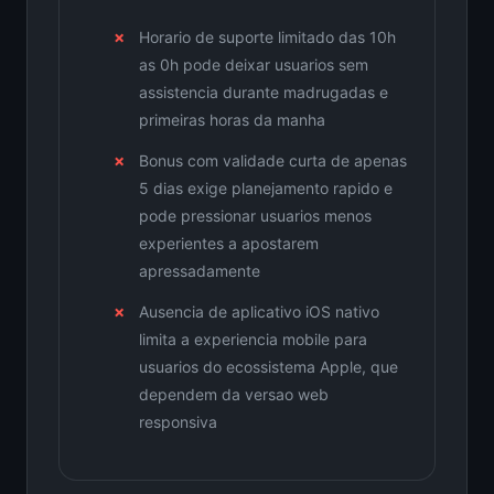
Horario de suporte limitado das 10h
as 0h pode deixar usuarios sem
assistencia durante madrugadas e
primeiras horas da manha
Bonus com validade curta de apenas
5 dias exige planejamento rapido e
pode pressionar usuarios menos
experientes a apostarem
apressadamente
Ausencia de aplicativo iOS nativo
limita a experiencia mobile para
usuarios do ecossistema Apple, que
dependem da versao web
responsiva