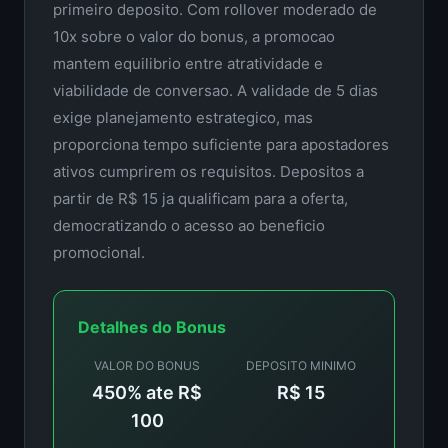
primeiro deposito. Com rollover moderado de
10x sobre o valor do bonus, a promocao
mantem equilibrio entre atratividade e
viabilidade de conversao. A validade de 5 dias
exige planejamento estrategico, mas
proporciona tempo suficiente para apostadores
ativos cumprirem os requisitos. Depositos a
partir de R$ 15 ja qualificam para a oferta,
democratizando o acesso ao beneficio
promocional.
Detalhes do Bonus
VALOR DO BONUS
DEPOSITO MINIMO
450% ate R$
R$ 15
100