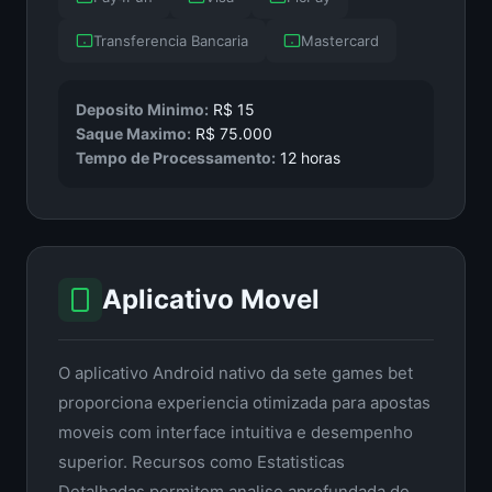
Transferencia Bancaria
Mastercard
Deposito Minimo:
R$ 15
Saque Maximo:
R$ 75.000
Tempo de Processamento:
12 horas
Aplicativo Movel
O aplicativo Android nativo da sete games bet
proporciona experiencia otimizada para apostas
moveis com interface intuitiva e desempenho
superior. Recursos como Estatisticas
Detalhadas permitem analise aprofundada de