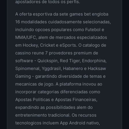
apostadores de todos os perfis.
A oferta esportiva da sete games bet engloba
16 modalidades cuidadosamente selecionadas,
incluindo opcoes populares como Futebol e
MMA/UFC, alem de mercados especializados
em Hockey, Cricket e eSports. O catalogo de
cassino reune 7 provedores premium de
software - Quickspin, Red Tiger, Endorphina,
Spinomenal, Yggdrasil, Habanero e Hacksaw
Gaming - garantindo diversidade de temas e
mecanicas de jogo. A plataforma inovou ao
incorporar categorias diferenciadas como
Apostas Politicas e Apostas Financeiras,
expandindo as possibilidades alem do
entretenimento tradicional. Os recursos
tecnologicos incluem App Android nativo,