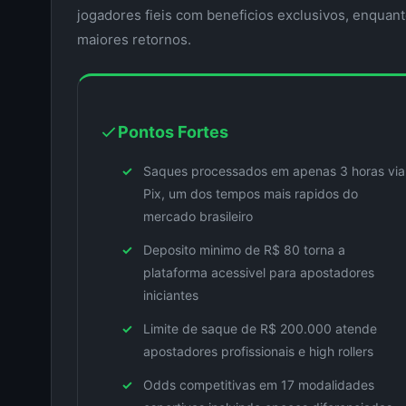
jogadores fieis com beneficios exclusivos, enqua
maiores retornos.
Pontos Fortes
Saques processados em apenas 3 horas via
Pix, um dos tempos mais rapidos do
mercado brasileiro
Deposito minimo de R$ 80 torna a
plataforma acessivel para apostadores
iniciantes
Limite de saque de R$ 200.000 atende
apostadores profissionais e high rollers
Odds competitivas em 17 modalidades