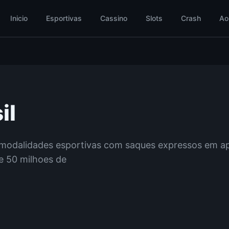
Inicio
Esportivas
Cassino
Slots
Crash
Ao
il
 modalidades esportivas com saques expressos em a
de 50 milhoes de