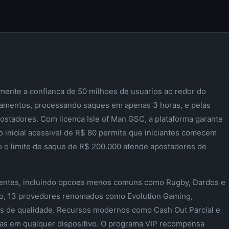
ente a confianca de 50 milhoes de usuarios ao redor do
agamentos, processando saques em apenas 3 horas, e pelas
stadores. Com licenca Isle of Man GSC, a plataforma garante
 inicial acessivel de R$ 80 permite que iniciantes comecem
 o limite de saque de R$ 200.000 atende apostadores de
erentes, incluindo opcoes menos comuns como Rugby, Dardos e
ino, 13 provedores renomados como Evolution Gaming,
gos de qualidade. Recursos modernos como Cash Out Parcial e
tas em qualquer dispositivo. O programa VIP recompensa