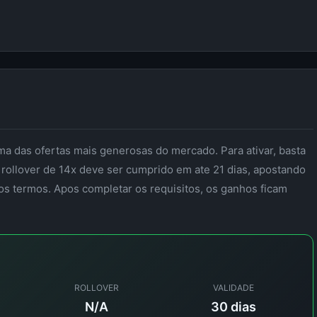
a das ofertas mais generosas do mercado. Para ativar, basta
 rollover de 14x deve ser cumprido em ate 21 dias, apostando
s termos. Apos completar os requisitos, os ganhos ficam
ROLLOVER
VALIDADE
N/A
30 dias