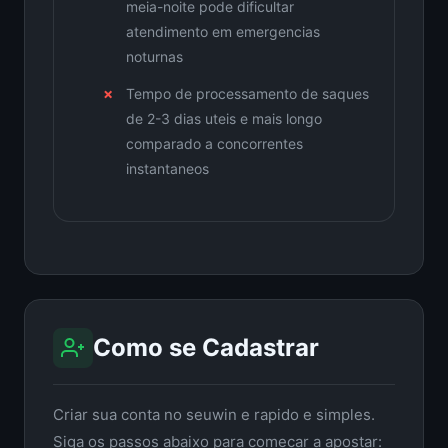
meia-noite pode dificultar
atendimento em emergencias
noturnas
Tempo de processamento de saques
de 2-3 dias uteis e mais longo
comparado a concorrentes
instantaneos
Como se Cadastrar
Criar sua conta no seuwin e rapido e simples.
Siga os passos abaixo para comecar a apostar: