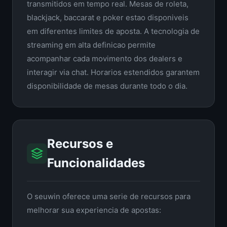
transmitidos em tempo real. Mesas de roleta,
blackjack, baccarat e poker estao disponiveis
em diferentes limites de aposta. A tecnologia de
streaming em alta definicao permite
acompanhar cada movimento dos dealers e
interagir via chat. Horarios estendidos garantem
disponibilidade de mesas durante todo o dia.
Recursos e
Funcionalidades
O seuwin oferece uma serie de recursos para
melhorar sua experiencia de apostas: