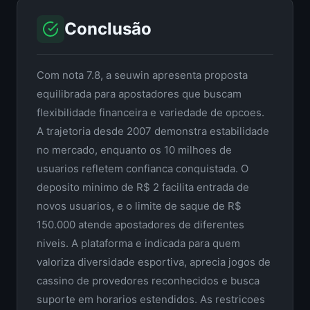
Conclusão
Com nota 7.8, a seuwin apresenta proposta
equilibrada para apostadores que buscam
flexibilidade financeira e variedade de opcoes.
A trajetoria desde 2007 demonstra estabilidade
no mercado, enquanto os 10 milhoes de
usuarios refletem confianca conquistada. O
deposito minimo de R$ 2 facilita entrada de
novos usuarios, e o limite de saque de R$
150.000 atende apostadores de diferentes
niveis. A plataforma e indicada para quem
valoriza diversidade esportiva, aprecia jogos de
cassino de provedores reconhecidos e busca
suporte em horarios estendidos. As restricoes