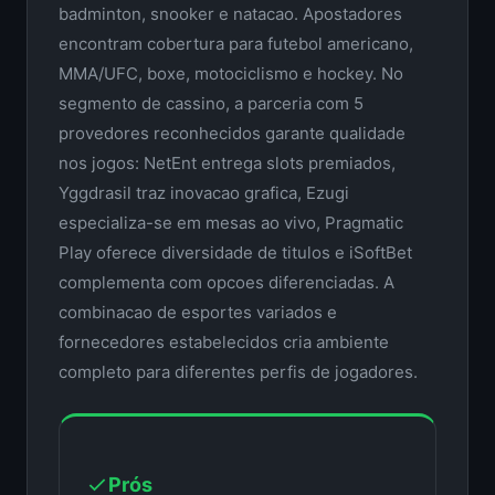
badminton, snooker e natacao. Apostadores
encontram cobertura para futebol americano,
MMA/UFC, boxe, motociclismo e hockey. No
segmento de cassino, a parceria com 5
provedores reconhecidos garante qualidade
nos jogos: NetEnt entrega slots premiados,
Yggdrasil traz inovacao grafica, Ezugi
especializa-se em mesas ao vivo, Pragmatic
Play oferece diversidade de titulos e iSoftBet
complementa com opcoes diferenciadas. A
combinacao de esportes variados e
fornecedores estabelecidos cria ambiente
completo para diferentes perfis de jogadores.
Prós