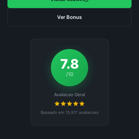
Ver Bonus
7.8
/10
Avaliacao Geral
Baseado em 15,917 avaliacoes