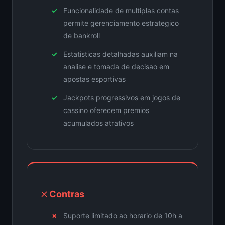
Funcionalidade de multiplas contas
permite gerenciamento estrategico
de bankroll
Estatisticas detalhadas auxiliam na
analise e tomada de decisao em
apostas esportivas
Jackpots progressivos em jogos de
cassino oferecem premios
acumulados atrativos
Contras
Suporte limitado ao horario de 10h a