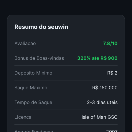
Resumo do seuwin
Avaliacao
7.8/10
Bonus de Boas-vindas
320% ate R$ 900
Deposito Minimo
R$ 2
Saque Maximo
R$ 150.000
Tempo de Saque
2-3 dias uteis
Licenca
Isle of Man GSC
Ano de Fundacao
2007