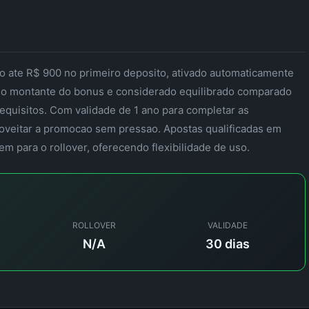
 ate R$ 900 no primeiro deposito, ativado automaticamente
e o montante do bonus e considerado equilibrado comparado
equisitos. Com validade de 1 ano para completar as
roveitar a promocao sem pressao. Apostas qualificadas em
m para o rollover, oferecendo flexibilidade de uso.
ROLLOVER
VALIDADE
N/A
30 dias