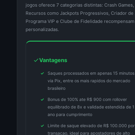
jogos oferece 7 categorias distintas: Crash Games, R
Recursos como Jackpots Progressivos, Criador de 
Programa VIP e Clube de Fidelidade recompensam 
personalizadas.
Vantagens
Saques processados em apenas 15 minutos
via Pix, entre os mais rapidos do mercado
brasileiro
Bonus de 100% ate R$ 900 com rollover
equilibrado de 8x e validade estendida de 1
ano para cumprimento
Limite de saque elevado de R$ 100.000 por
transacao, ideal para apostadores de alto