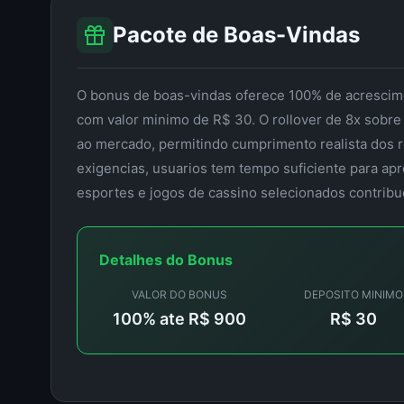
Pacote de Boas-Vindas
O bonus de boas-vindas oferece 100% de acrescimo
com valor minimo de R$ 30. O rollover de 8x sobr
ao mercado, permitindo cumprimento realista dos r
exigencias, usuarios tem tempo suficiente para ap
esportes e jogos de cassino selecionados contribue
Detalhes do Bonus
VALOR DO BONUS
DEPOSITO MINIMO
100% ate R$ 900
R$ 30