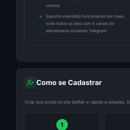
volume
Suporte estendido funcionando ate meia-
noite todos os dias com 4 canais de
atendimento incluindo Telegram
Como se Cadastrar
Criar sua conta no site betfair e rapido e simples.
1