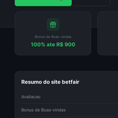
Bonus de Boas-vindas
100% ate R$ 900
Resumo do site betfair
Avaliacao
Bonus de Boas-vindas