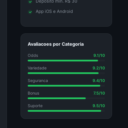
Deposito min. R$ 30
App iOS e Android
Avaliacoes por Categoria
Odds
9.1/10
Variedade
9.2/10
Seguranca
9.4/10
Bonus
7.5/10
Suporte
9.5/10