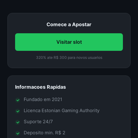
Comece a Apostar
Visitar slot
320% ate R$ 300 para novos usuarios
Informacoes Rapidas
Fundado em 2021
Licenca Estonian Gaming Authority
Suporte 24/7
Deposito min. R$ 2