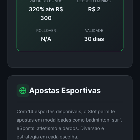
VALOR DO BONUS
DEPOSITO MINIMO
320% ate R$
R$ 2
300
ROLLOVER
VALIDADE
N/A
30 dias
Apostas Esportivas
Com 14 esportes disponiveis, o Slot permite
apostas em modalidades como badminton, surf,
eSports, atletismo e dardos. Diversao e
estrategia em cada escolha.