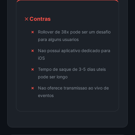
Contras
Rollover de 38x pode ser um desafio
para alguns usuarios
Nao possui aplicativo dedicado para
iOS
Tempo de saque de 3-5 dias uteis
pode ser longo
Nao oferece transmissao ao vivo de
eventos