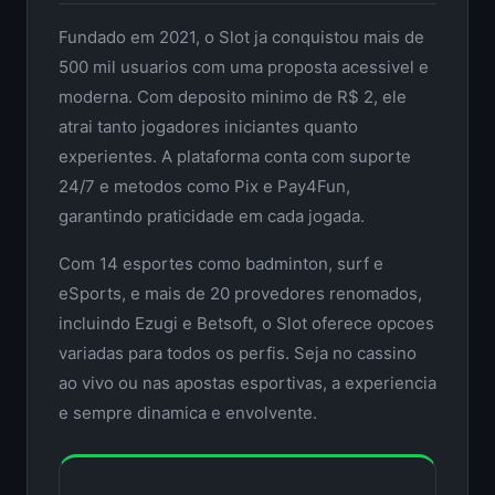
Fundado em 2021, o Slot ja conquistou mais de
500 mil usuarios com uma proposta acessivel e
moderna. Com deposito minimo de R$ 2, ele
atrai tanto jogadores iniciantes quanto
experientes. A plataforma conta com suporte
24/7 e metodos como Pix e Pay4Fun,
garantindo praticidade em cada jogada.
Com 14 esportes como badminton, surf e
eSports, e mais de 20 provedores renomados,
incluindo Ezugi e Betsoft, o Slot oferece opcoes
variadas para todos os perfis. Seja no cassino
ao vivo ou nas apostas esportivas, a experiencia
e sempre dinamica e envolvente.