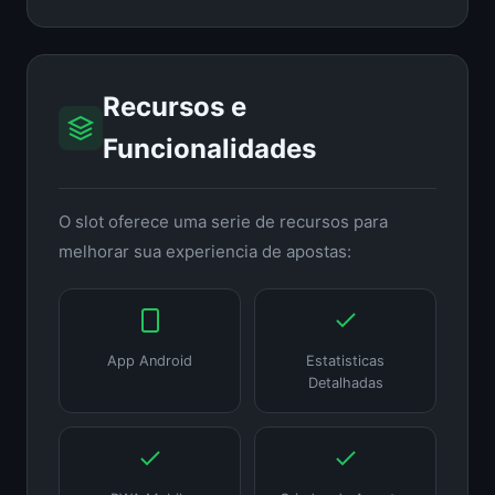
Recursos e
Funcionalidades
O slot oferece uma serie de recursos para
melhorar sua experiencia de apostas:
App Android
Estatisticas
Detalhadas