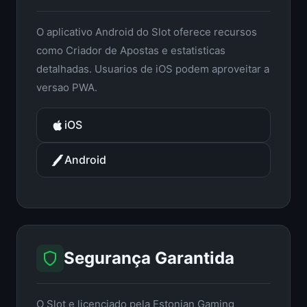
O aplicativo Android do Slot oferece recursos
como Criador de Apostas e estatisticas
detalhadas. Usuarios de iOS podem aproveitar a
versao PWA.
iOS
Android
Segurança Garantida
O Slot e licenciado pela Estonian Gaming