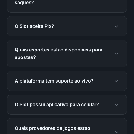
saques?
O Slot aceita Pix?
Quais esportes estao disponiveis para
apostas?
A plataforma tem suporte ao vivo?
O Slot possui aplicativo para celular?
Quais provedores de jogos estao