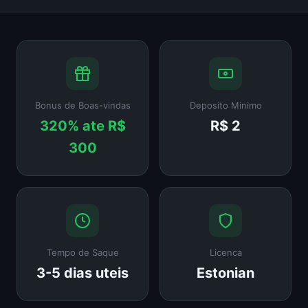
Bonus de Boas-vindas
Deposito Minimo
320% ate R$
R$ 2
300
Tempo de Saque
Licenca
3-5 dias uteis
Estonian