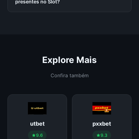
presentes no Slot?
Explore Mais
Confira também
utbet
pxxbet
9.6
9.3