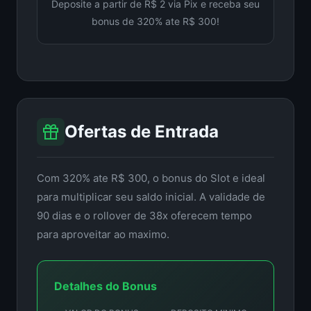
Deposite a partir de R$ 2 via Pix e receba seu
bonus de 320% ate R$ 300!
Ofertas de Entrada
Com 320% ate R$ 300, o bonus do Slot e ideal
para multiplicar seu saldo inicial. A validade de
90 dias e o rollover de 38x oferecem tempo
para aproveitar ao maximo.
Detalhes do Bonus