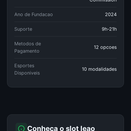
Ano de Fundacao
2024
Suporte
9h-21h
Metodos de
12 opcoes
Pagamento
Esportes
10 modalidades
Disponiveis
Conheça o slot leao