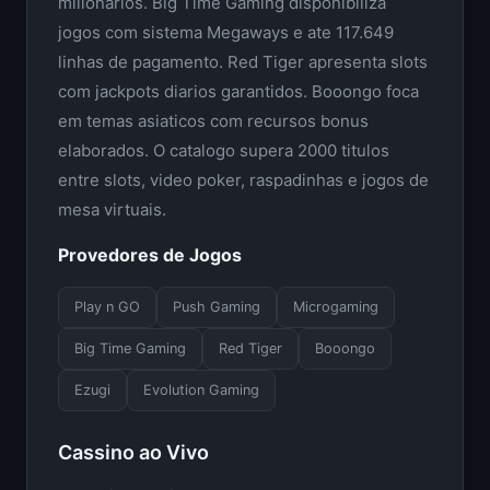
milionarios. Big Time Gaming disponibiliza
jogos com sistema Megaways e ate 117.649
linhas de pagamento. Red Tiger apresenta slots
com jackpots diarios garantidos. Booongo foca
em temas asiaticos com recursos bonus
elaborados. O catalogo supera 2000 titulos
entre slots, video poker, raspadinhas e jogos de
mesa virtuais.
Provedores de Jogos
Play n GO
Push Gaming
Microgaming
Big Time Gaming
Red Tiger
Booongo
Ezugi
Evolution Gaming
Cassino ao Vivo