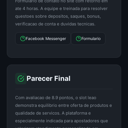
Formulario de contato no site com retorno em
ate 4 horas. A equipe e treinada para resolver
questoes sobre depositos, saques, bonus,
verificacao de conta e duvidas tecnicas.
Facebook Messenger
Formulario
Parecer Final
Com avaliacao de 8.9 pontos, o slot leao
demonstra equilibrio entre oferta de produtos e
qualidade de servicos. A plataforma e
especialmente indicada para apostadores que