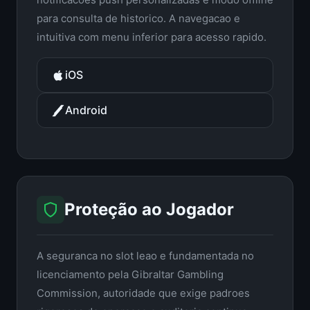
para consulta de historico. A navegacao e
intuitiva com menu inferior para acesso rapido.
iOS
Android
Proteção ao Jogador
A seguranca no slot leao e fundamentada no
licenciamento pela Gibraltar Gambling
Commission, autoridade que exige padroes