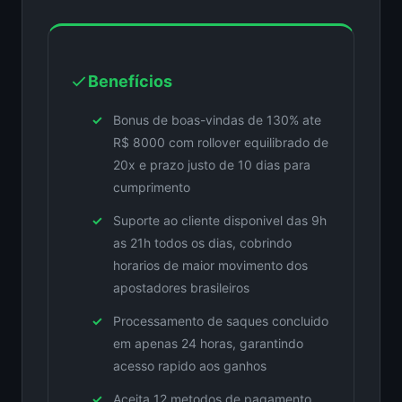
Benefícios
Bonus de boas-vindas de 130% ate
R$ 8000 com rollover equilibrado de
20x e prazo justo de 10 dias para
cumprimento
Suporte ao cliente disponivel das 9h
as 21h todos os dias, cobrindo
horarios de maior movimento dos
apostadores brasileiros
Processamento de saques concluido
em apenas 24 horas, garantindo
acesso rapido aos ganhos
Aceita 12 metodos de pagamento