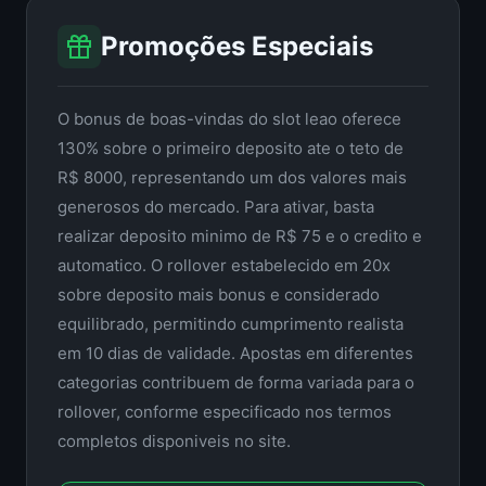
Promoções Especiais
O bonus de boas-vindas do slot leao oferece
130% sobre o primeiro deposito ate o teto de
R$ 8000, representando um dos valores mais
generosos do mercado. Para ativar, basta
realizar deposito minimo de R$ 75 e o credito e
automatico. O rollover estabelecido em 20x
sobre deposito mais bonus e considerado
equilibrado, permitindo cumprimento realista
em 10 dias de validade. Apostas em diferentes
categorias contribuem de forma variada para o
rollover, conforme especificado nos termos
completos disponiveis no site.