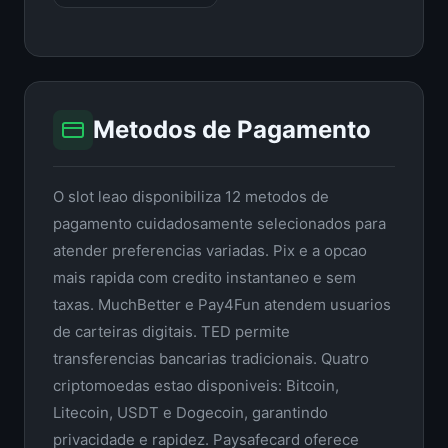
Metodos de Pagamento
O slot leao disponibiliza 12 metodos de
pagamento cuidadosamente selecionados para
atender preferencias variadas. Pix e a opcao
mais rapida com credito instantaneo e sem
taxas. MuchBetter e Pay4Fun atendem usuarios
de carteiras digitais. TED permite
transferencias bancarias tradicionais. Quatro
criptomoedas estao disponiveis: Bitcoin,
Litecoin, USDT e Dogecoin, garantindo
privacidade e rapidez. Paysafecard oferece