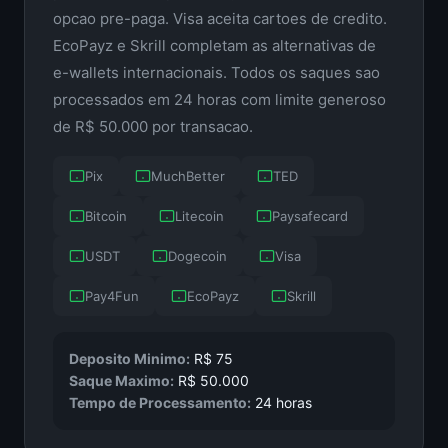
opcao pre-paga. Visa aceita cartoes de credito.
EcoPayz e Skrill completam as alternativas de
e-wallets internacionais. Todos os saques sao
processados em 24 horas com limite generoso
de R$ 50.000 por transacao.
Pix
MuchBetter
TED
Bitcoin
Litecoin
Paysafecard
USDT
Dogecoin
Visa
Pay4Fun
EcoPayz
Skrill
Deposito Minimo:
R$ 75
Saque Maximo:
R$ 50.000
Tempo de Processamento:
24 horas