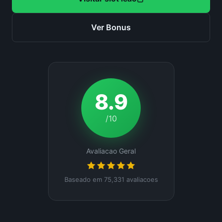
Ver Bonus
8.9
/10
Avaliacao Geral
Baseado em 75,331 avaliacoes