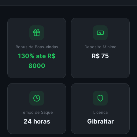
Bonus de Boas-vindas
Deposito Minimo
130% ate R$
R$ 75
8000
Tempo de Saque
Licenca
24 horas
Gibraltar