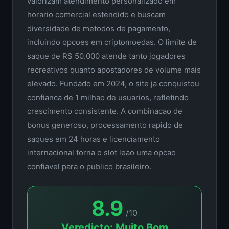
valorizam atendimento personalizado em
horario comercial estendido e buscam
diversidade de metodos de pagamento,
incluindo opcoes em criptomoedas. O limite de
saque de R$ 50.000 atende tanto jogadores
recreativos quanto apostadores de volume mais
elevado. Fundado em 2024, o site ja conquistou
confianca de 1 milhao de usuarios, refletindo
crescimento consistente. A combinacao de
bonus generoso, processamento rapido de
saques em 24 horas e licenciamento
internacional torna o slot leao uma opcao
confiavel para o publico brasileiro.
8.9
/10
Veredicto: Muito Bom