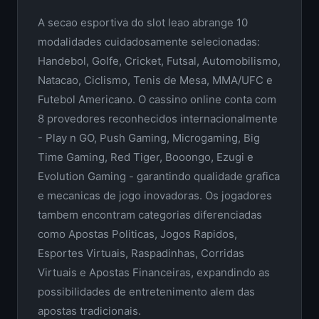
A secao esportiva do slot leao abrange 10
modalidades cuidadosamente selecionadas:
Handebol, Golfe, Cricket, Futsal, Automobilismo,
Natacao, Ciclismo, Tenis de Mesa, MMA/UFC e
Futebol Americano. O cassino online conta com
8 provedores reconhecidos internacionalmente
- Play n GO, Push Gaming, Microgaming, Big
Time Gaming, Red Tiger, Booongo, Ezugi e
Evolution Gaming - garantindo qualidade grafica
e mecanicas de jogo inovadoras. Os jogadores
tambem encontram categorias diferenciadas
como Apostas Politicas, Jogos Rapidos,
Esportes Virtuais, Raspadinhas, Corridas
Virtuais e Apostas Financeiras, expandindo as
possibilidades de entretenimento alem das
apostas tradicionais.