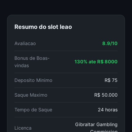
Resumo do slot leao
Avaliacao
8.9/10
Bonus de Boas-
130% ate R$ 8000
vindas
Deposito Minimo
R$ 75
Saque Maximo
R$ 50.000
Tempo de Saque
24 horas
Gibraltar Gambling
Licenca
Commission