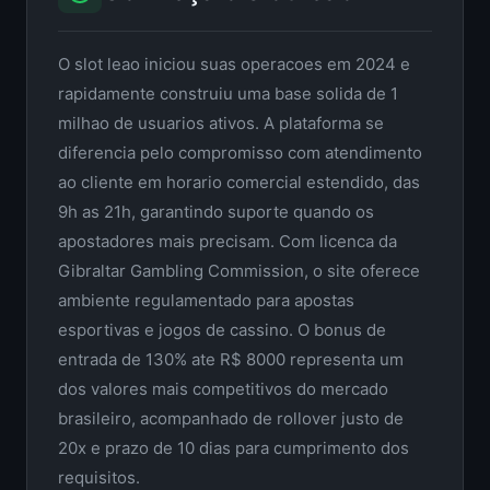
O slot leao iniciou suas operacoes em 2024 e
rapidamente construiu uma base solida de 1
milhao de usuarios ativos. A plataforma se
diferencia pelo compromisso com atendimento
ao cliente em horario comercial estendido, das
9h as 21h, garantindo suporte quando os
apostadores mais precisam. Com licenca da
Gibraltar Gambling Commission, o site oferece
ambiente regulamentado para apostas
esportivas e jogos de cassino. O bonus de
entrada de 130% ate R$ 8000 representa um
dos valores mais competitivos do mercado
brasileiro, acompanhado de rollover justo de
20x e prazo de 10 dias para cumprimento dos
requisitos.