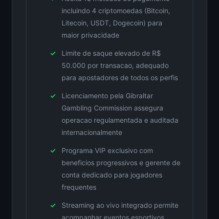
incluindo 4 criptomoedas (Bitcoin,
Litecoin, USDT, Dogecoin) para
maior privacidade
Limite de saque elevado de R$
50.000 por transacao, adequado
para apostadores de todos os perfis
Licenciamento pela Gibraltar
Gambling Commission assegura
operacao regulamentada e auditada
internacionalmente
Programa VIP exclusivo com
beneficios progressivos e gerente de
conta dedicado para jogadores
frequentes
Streaming ao vivo integrado permite
acompanhar eventos esportivos