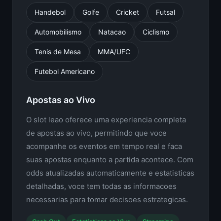
Handebol
Golfe
Cricket
Futsal
Automobilismo
Natacao
Ciclismo
Tenis de Mesa
MMA/UFC
Futebol Americano
Apostas ao Vivo
O slot leao oferece uma experiencia completa
de apostas ao vivo, permitindo que voce
acompanhe os eventos em tempo real e faca
suas apostas enquanto a partida acontece. Com
odds atualizadas automaticamente e estatisticas
detalhadas, voce tem todas as informacoes
necessarias para tomar decisoes estrategicas.