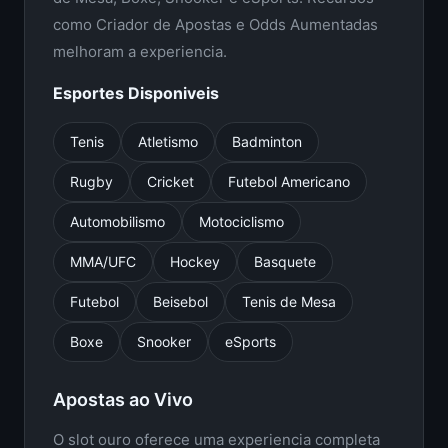
como Criador de Apostas e Odds Aumentadas
melhoram a experiencia.
Esportes Disponiveis
Tenis
Atletismo
Badminton
Rugby
Cricket
Futebol Americano
Automobilismo
Motociclismo
MMA/UFC
Hockey
Basquete
Futebol
Beisebol
Tenis de Mesa
Boxe
Snooker
eSports
Apostas ao Vivo
O slot ouro oferece uma experiencia completa