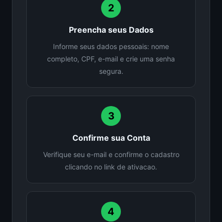
2
Preencha seus Dados
Informe seus dados pessoais: nome
completo, CPF, e-mail e crie uma senha
segura.
3
Confirme sua Conta
Verifique seu e-mail e confirme o cadastro
clicando no link de ativacao.
4