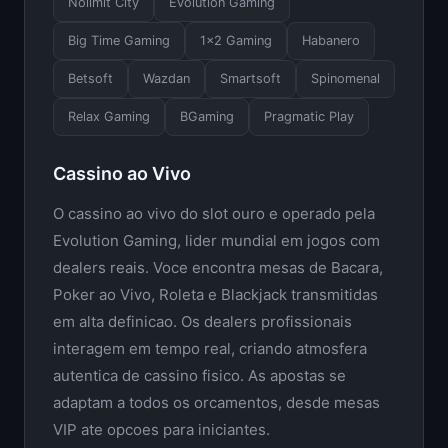
Nolimit City
Evolution Gaming
Big Time Gaming
1x2 Gaming
Habanero
Betsoft
Wazdan
Smartsoft
Spinomenal
Relax Gaming
BGaming
Pragmatic Play
Cassino ao Vivo
O cassino ao vivo do slot ouro e operado pela
Evolution Gaming, lider mundial em jogos com
dealers reais. Voce encontra mesas de Bacara,
Poker ao Vivo, Roleta e Blackjack transmitidas
em alta definicao. Os dealers profissionais
interagem em tempo real, criando atmosfera
autentica de cassino fisico. As apostas se
adaptam a todos os orcamentos, desde mesas
VIP ate opcoes para iniciantes.