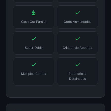
Cash Out Parcial
Odds Aumentadas
Super Odds
Criador de Apostas
Multiplas Contas
Estatisticas
Detalhadas