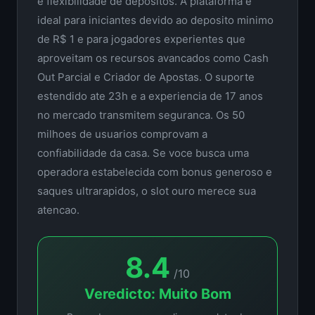
e flexibilidade de depositos. A plataforma e
ideal para iniciantes devido ao deposito minimo
de R$ 1 e para jogadores experientes que
aproveitam os recursos avancados como Cash
Out Parcial e Criador de Apostas. O suporte
estendido ate 23h e a experiencia de 17 anos
no mercado transmitem seguranca. Os 50
milhoes de usuarios comprovam a
confiabilidade da casa. Se voce busca uma
operadora estabelecida com bonus generoso e
saques ultrarapidos, o slot ouro merece sua
atencao.
8.4
/10
Veredicto: Muito Bom