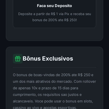
Faca seu Deposito
Deposite a partir de R$ 1 via Pix e receba seu
bonus de 200% ate R$ 250!
Bônus Exclusivos
O bonus de boas-vindas de 200% ate R$ 250 e
um dos mais atrativos do mercado. Com rollover
de apenas 10x e prazo de 15 dias para
cumprimento, os requisitos sao justos e
alcancaveis. Voce pode usar o bonus em slots,
cassino ao vivo e apostas esportivas,