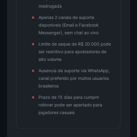
madrugada
Apenas 2 canais de suporte
disponiveis (Email e Facebook
Messenger), sem chat ao vivo
Limite de saque de R$ 20.000 pode
ser restritivo para apostadores de
alto volume
Ausencia de suporte via WhatsApp,
canal preferido por muitos usuarios
brasileiros
Prazo de 15 dias para cumprir
rollover pode ser apertado para
jogadores casuais