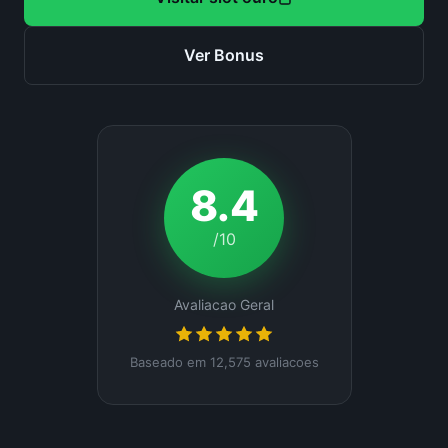
Ver Bonus
8.4
/10
Avaliacao Geral
Baseado em 12,575 avaliacoes