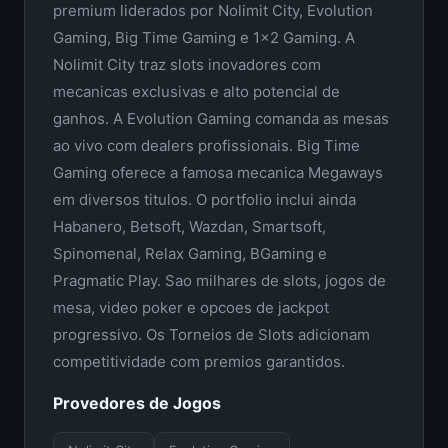
premium liderados por Nolimit City, Evolution
Gaming, Big Time Gaming e 1x2 Gaming. A
Nolimit City traz slots inovadores com
mecanicas exclusivas e alto potencial de
ganhos. A Evolution Gaming comanda as mesas
ao vivo com dealers profissionais. Big Time
Gaming oferece a famosa mecanica Megaways
em diversos titulos. O portfolio inclui ainda
Habanero, Betsoft, Wazdan, Smartsoft,
Spinomenal, Relax Gaming, BGaming e
Pragmatic Play. Sao milhares de slots, jogos de
mesa, video poker e opcoes de jackpot
progressivo. Os Torneios de Slots adicionam
competitividade com premios garantidos.
Provedores de Jogos