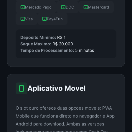
Mercado Pago
DOC
Mastercard
Visa
Pay4Fun
Deposito Minimo:
R$ 1
Saque Maximo:
R$ 20.000
Tempo de Processamento:
5 minutos
Aplicativo Movel
O slot ouro oferece duas opcoes moveis: PWA
Mobile que funciona direto no navegador e App
Android para download. Ambas as versoes
incluem recursos completos como Cash Out