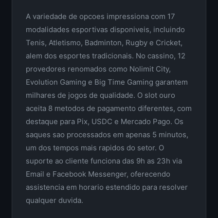
A variedade de opcoes impressiona com 17
modalidades esportivas disponiveis, incluindo
Tenis, Atletismo, Badminton, Rugby e Cricket,
alem dos esportes tradicionais. No cassino, 12
provedores renomados como Nolimit City,
Evolution Gaming e Big Time Gaming garantem
milhares de jogos de qualidade. O slot ouro
aceita 8 metodos de pagamento diferentes, com
destaque para Pix, USDC e Mercado Pago. Os
saques sao processados em apenas 5 minutos,
um dos tempos mais rapidos do setor. O
suporte ao cliente funciona das 9h as 23h via
Email e Facebook Messenger, oferecendo
assistencia em horario estendido para resolver
qualquer duvida.