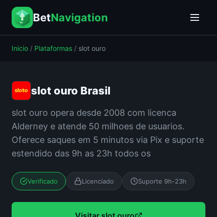
Bet
Navigation
Inicio
/
Plataformas
/
slot ouro
slot ouro Brasil
slot ouro opera desde 2008 com licenca
Alderney e atende 50 milhoes de usuarios.
Oferece saques em 5 minutos via Pix e suporte
estendido das 9h as 23h todos os
Verificado
Licenciado
Suporte 9h-23h
Visitar slot ouro