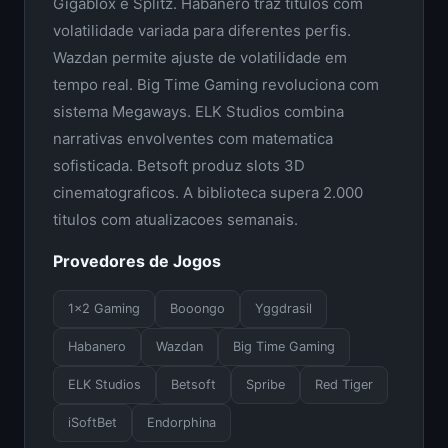
Gigablox e Splitz. Habanero traz titulos com
volatilidade variada para diferentes perfis.
Wazdan permite ajuste de volatilidade em
tempo real. Big Time Gaming revoluciona com
sistema Megaways. ELK Studios combina
narrativas envolventes com matematica
sofisticada. Betsoft produz slots 3D
cinematograficos. A biblioteca supera 2.000
titulos com atualizacoes semanais.
Provedores de Jogos
1x2 Gaming
Booongo
Yggdrasil
Habanero
Wazdan
Big Time Gaming
ELK Studios
Betsoft
Spribe
Red Tiger
iSoftBet
Endorphina