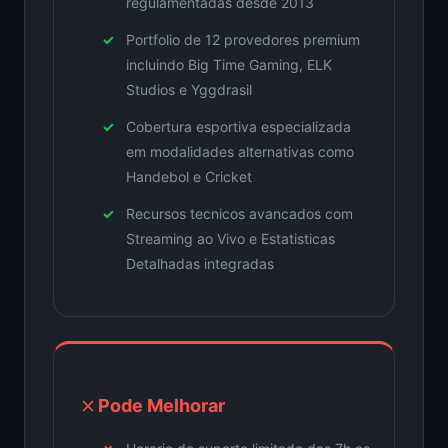
regulamentadas desde 2013
Portfolio de 12 provedores premium
incluindo Big Time Gaming, ELK
Studios e Yggdrasil
Cobertura esportiva especializada
em modalidades alternativas como
Handebol e Cricket
Recursos tecnicos avancados com
Streaming ao Vivo e Estatisticas
Detalhadas integradas
Pode Melhorar