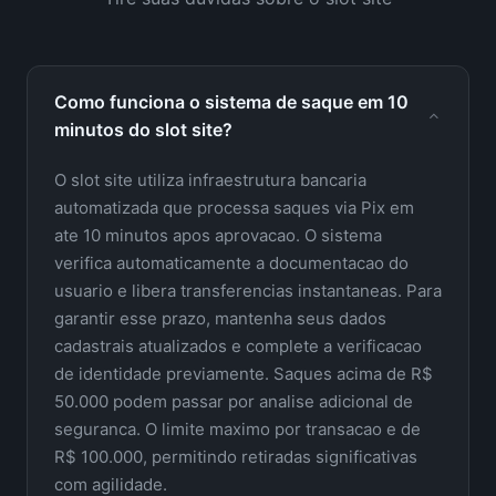
Como funciona o sistema de saque em 10
minutos do slot site?
O slot site utiliza infraestrutura bancaria
automatizada que processa saques via Pix em
ate 10 minutos apos aprovacao. O sistema
verifica automaticamente a documentacao do
usuario e libera transferencias instantaneas. Para
garantir esse prazo, mantenha seus dados
cadastrais atualizados e complete a verificacao
de identidade previamente. Saques acima de R$
50.000 podem passar por analise adicional de
seguranca. O limite maximo por transacao e de
R$ 100.000, permitindo retiradas significativas
com agilidade.