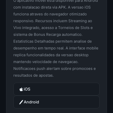
O aplicativo movel esta disponivel para Android
com instalacao direta via APK. A versao iOS
funciona atraves do navegador otimizado
responsivo. Recursos incluem Streaming ao
Vivo integrado, acesso a Torneios de Slots e
sistema de Bonus Recarga automatico.
Estatisticas Detalhadas permitem analise de
desempenho em tempo real. A interface mobile
replica funcionalidades da versao desktop
mantendo velocidade de navegacao.
Notificacoes push alertam sobre promocoes e
resultados de apostas.
iOS
Android