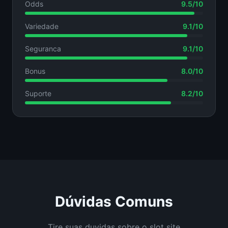
Odds
9.5/10
Variedade
9.1/10
Seguranca
9.1/10
Bonus
8.0/10
Suporte
8.2/10
Dúvidas Comuns
Tire suas duvidas sobre o slot site