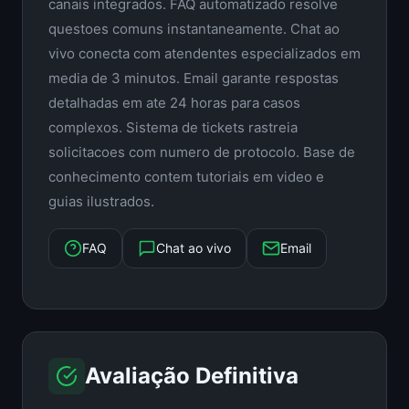
canais integrados. FAQ automatizado resolve
questoes comuns instantaneamente. Chat ao
vivo conecta com atendentes especializados em
media de 3 minutos. Email garante respostas
detalhadas em ate 24 horas para casos
complexos. Sistema de tickets rastreia
solicitacoes com numero de protocolo. Base de
conhecimento contem tutoriais em video e
guias ilustrados.
FAQ
Chat ao vivo
Email
Avaliação Definitiva