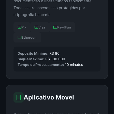
documentacao e libera fundos rapidamente.
Todas as transacoes sao protegidas por
criptografia bancaria.
Pix
Visa
Pay4Fun
Ethereum
Deposito Minimo:
R$ 80
Saque Maximo:
R$ 100.000
Tempo de Processamento:
10 minutos
Aplicativo Movel