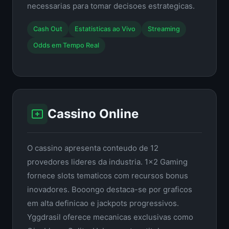
necessarias para tomar decisoes estrategicas.
Cash Out
Estatisticas ao Vivo
Streaming
Odds em Tempo Real
Cassino Online
O cassino apresenta conteudo de 12
provedores lideres da industria. 1x2 Gaming
fornece slots tematicos com recursos bonus
inovadores. Booongo destaca-se por graficos
em alta definicao e jackpots progressivos.
Yggdrasil oferece mecanicas exclusivas como