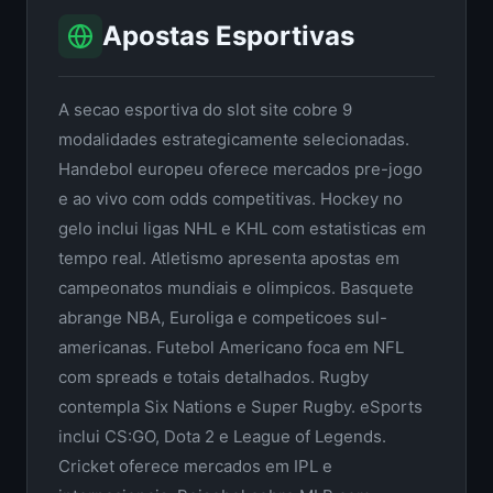
Apostas Esportivas
A secao esportiva do slot site cobre 9
modalidades estrategicamente selecionadas.
Handebol europeu oferece mercados pre-jogo
e ao vivo com odds competitivas. Hockey no
gelo inclui ligas NHL e KHL com estatisticas em
tempo real. Atletismo apresenta apostas em
campeonatos mundiais e olimpicos. Basquete
abrange NBA, Euroliga e competicoes sul-
americanas. Futebol Americano foca em NFL
com spreads e totais detalhados. Rugby
contempla Six Nations e Super Rugby. eSports
inclui CS:GO, Dota 2 e League of Legends.
Cricket oferece mercados em IPL e