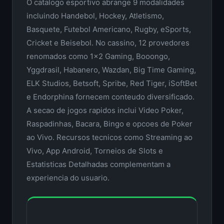
O catalogo esportivo abrange 9 modalidades
incluindo Handebol, Hockey, Atletismo,
Basquete, Futebol Americano, Rugby, eSports,
Cricket e Beisebol. No cassino, 12 provedores
renomados como 1x2 Gaming, Booongo,
Yggdrasil, Habanero, Wazdan, Big Time Gaming,
ELK Studios, Betsoft, Spribe, Red Tiger, iSoftBet
e Endorphina fornecem conteudo diversificado.
A secao de jogos rapidos inclui Video Poker,
Raspadinhas, Bacara, Bingo e opcoes de Poker
ao Vivo. Recursos tecnicos como Streaming ao
Vivo, App Android, Torneios de Slots e
Estatisticas Detalhadas complementam a
experiencia do usuario.