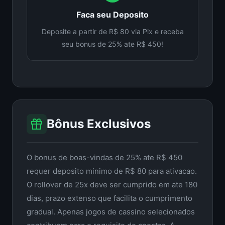
Faca seu Deposito
Deposite a partir de R$ 80 via Pix e receba
seu bonus de 25% ate R$ 450!
Bônus Exclusivos
O bonus de boas-vindas de 25% ate R$ 450
requer deposito minimo de R$ 80 para ativacao.
O rollover de 25x deve ser cumprido em ate 180
dias, prazo extenso que facilita o cumprimento
gradual. Apenas jogos de cassino selecionados