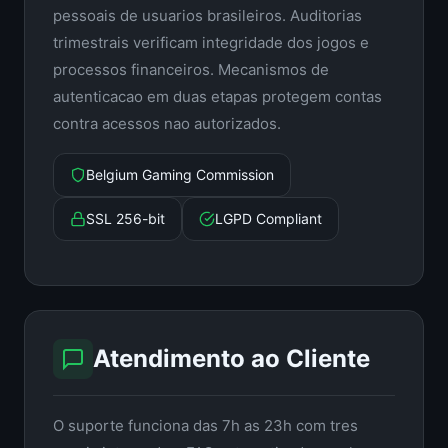
pessoais de usuarios brasileiros. Auditorias
trimestrais verificam integridade dos jogos e
processos financeiros. Mecanismos de
autenticacao em duas etapas protegem contas
contra acessos nao autorizados.
Belgium Gaming Commission
SSL 256-bit
LGPD Compliant
Atendimento ao Cliente
O suporte funciona das 7h as 23h com tres