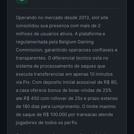
Operando no mercado desde 2013, slot site
consolidou sua presenca com mais de 2
milhoes de usuarios ativos. A plataforma e
regulamentada pela Belgium Gaming
Commission, garantindo operacoes confiaveis e
transparentes. O diferencial tecnico esta no
sistema de processamento de saques que
executa transferencias em apenas 10 minutos
via Pix. Com deposito inicial acessivel de R$ 80,
a casa oferece bonus de boas-vindas de 25%
ate R$ 450 com rollover de 25x e prazo extenso
de 180 dias para cumprimento. O limite maximo
de saque de R$ 100.000 por transacao atende
jogadores de todos os perfis.