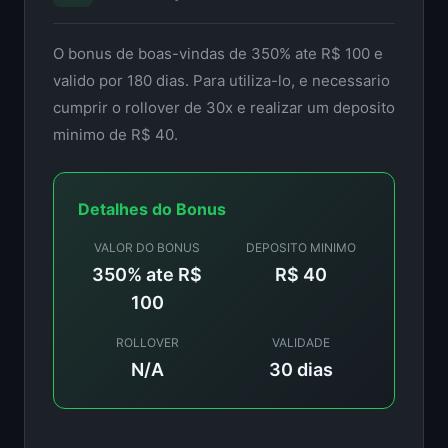
O bonus de boas-vindas de 350% ate R$ 100 e
valido por 180 dias. Para utiliza-lo, e necessario
cumprir o rollover de 30x e realizar um deposito
minimo de R$ 40.
Detalhes do Bonus
VALOR DO BONUS
DEPOSITO MINIMO
350% ate R$
R$ 40
100
ROLLOVER
VALIDADE
N/A
30 dias