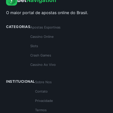
O maior portal de apostas online do Brasil.
CATEGORIAS
Apostas Esportivas
Cassino Online
Slots
Crash Games
Cassino Ao Vivo
INSTITUCIONAL
Sobre Nos
Contato
Privacidade
Termos