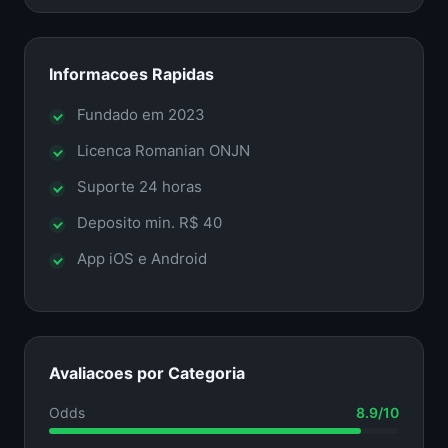
Informacoes Rapidas
Fundado em 2023
Licenca Romanian ONJN
Suporte 24 horas
Deposito min. R$ 40
App iOS e Android
Avaliacoes por Categoria
Odds
8.9/10