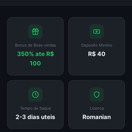
Bonus de Boas-vindas
Deposito Minimo
350% ate R$
R$ 40
100
Tempo de Saque
Licenca
2-3 dias uteis
Romanian