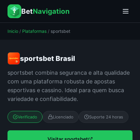
Bet
Navigation
Inicio
/
Plataformas
/
sportsbet
sportsbet Brasil
sportsbet combina seguranca e alta qualidade
com uma plataforma robusta de apostas
esportivas e cassino. Ideal para quem busca
variedade e confiabilidade.
Verificado
Licenciado
Suporte 24 horas
Visitar sportsbet