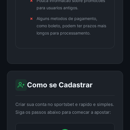
Pouca informacao sobre promocoes
para usuarios antigos.
Alguns metodos de pagamento,
como boleto, podem ter prazos mais
longos para processamento.
Como se Cadastrar
Criar sua conta no sportsbet e rapido e simples.
Siga os passos abaixo para comecar a apostar: