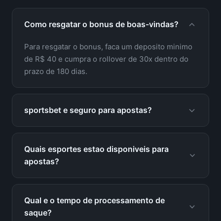
Como resgatar o bonus de boas-vindas?
Para resgatar o bonus, faca um deposito minimo
de R$ 40 e cumpra o rollover de 30x dentro do
prazo de 180 dias.
sportsbet e seguro para apostas?
Quais esportes estao disponiveis para
apostas?
Qual e o tempo de processamento de
saque?