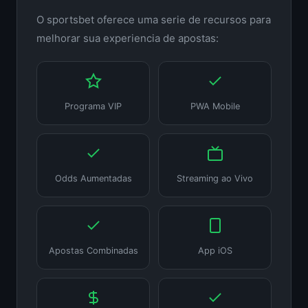
O sportsbet oferece uma serie de recursos para
melhorar sua experiencia de apostas:
Programa VIP
PWA Mobile
Odds Aumentadas
Streaming ao Vivo
Apostas Combinadas
App iOS