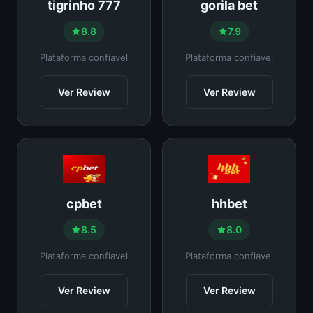
tigrinho 777
gorila bet
8.8
7.9
Plataforma confiavel
Plataforma confiavel
Ver Review
Ver Review
cpbet
hhbet
8.5
8.0
Plataforma confiavel
Plataforma confiavel
Ver Review
Ver Review