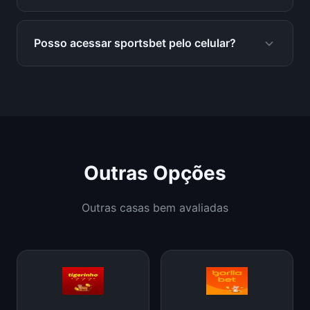
Posso acessar sportsbet pelo celular?
Outras Opções
Outras casas bem avaliadas