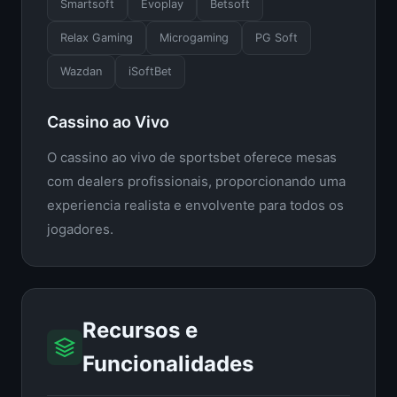
Smartsoft
Evoplay
Betsoft
Relax Gaming
Microgaming
PG Soft
Wazdan
iSoftBet
Cassino ao Vivo
O cassino ao vivo de sportsbet oferece mesas
com dealers profissionais, proporcionando uma
experiencia realista e envolvente para todos os
jogadores.
Recursos e
Funcionalidades