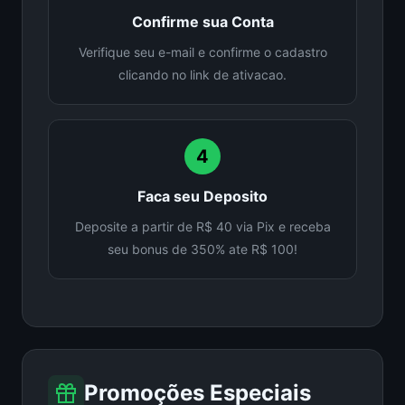
Confirme sua Conta
Verifique seu e-mail e confirme o cadastro
clicando no link de ativacao.
4
Faca seu Deposito
Deposite a partir de R$ 40 via Pix e receba
seu bonus de 350% ate R$ 100!
Promoções Especiais