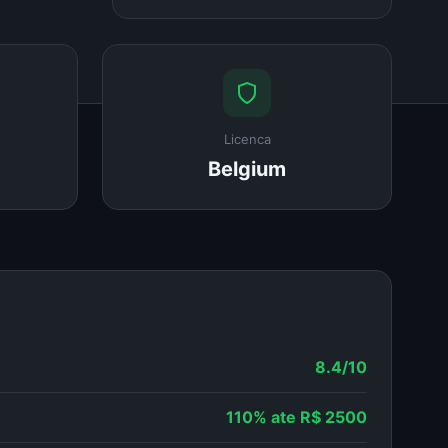
Licenca
Belgium
8.4/10
110% ate R$ 2500