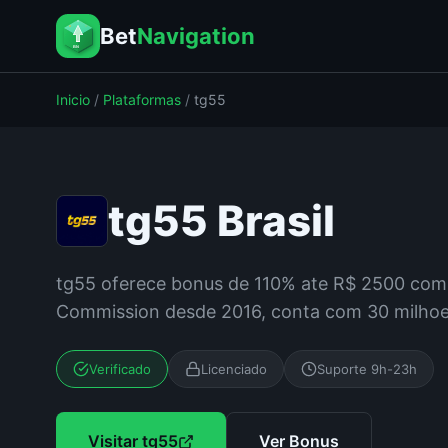
Bet
Navigation
Inicio
/
Plataformas
/
tg55
tg55 Brasil
tg55 oferece bonus de 110% ate R$ 2500 com 
Commission desde 2016, conta com 30 milhoes
Verificado
Licenciado
Suporte 9h-23h
Visitar tg55
Ver Bonus