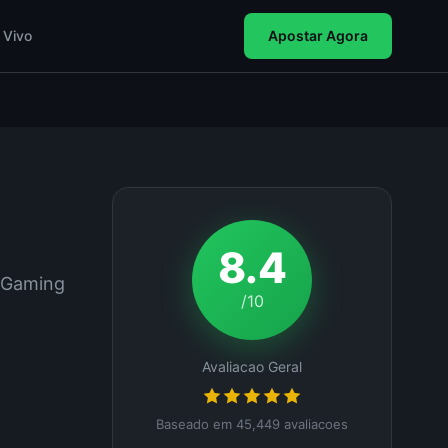
 Vivo
Apostar Agora
8.4
m Gaming
/10
Avaliacao Geral
Baseado em 45,449 avaliacoes