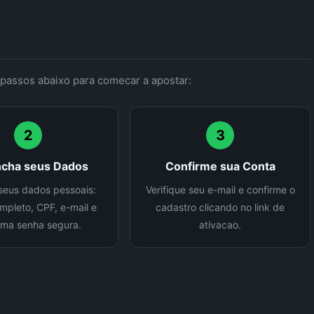
s passos abaixo para comecar a apostar:
2
3
cha seus Dados
Confirme sua Conta
seus dados pessoais:
Verifique seu e-mail e confirme o
pleto, CPF, e-mail e
cadastro clicando no link de
uma senha segura.
ativacao.