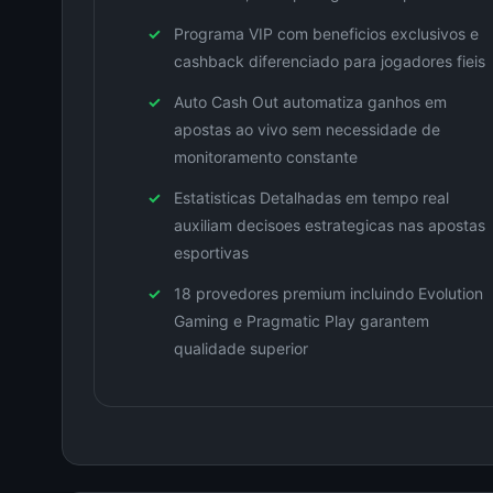
Programa VIP com beneficios exclusivos e
cashback diferenciado para jogadores fieis
Auto Cash Out automatiza ganhos em
apostas ao vivo sem necessidade de
monitoramento constante
Estatisticas Detalhadas em tempo real
auxiliam decisoes estrategicas nas apostas
esportivas
18 provedores premium incluindo Evolution
Gaming e Pragmatic Play garantem
qualidade superior