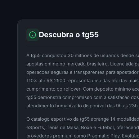
Descubra o tg55
A tg55 conquistou 30 milhoes de usuarios desde 
apostas online no mercado brasileiro. Licenciada 
operacoes seguras e transparentes para apostador
110% ate R$ 2500 representa uma das ofertas mais 
cumprimento do rollover. Com deposito minimo ace
tg55 demonstra compromisso com a satisfacao dos 
atendimento humanizado disponivel das 9h as 23h.
O catalogo esportivo da tg55 abrange 14 modalidad
eSports, Tenis de Mesa, Boxe e Futebol, oferecen
provedores premium como Pragmatic Play, Evoluti