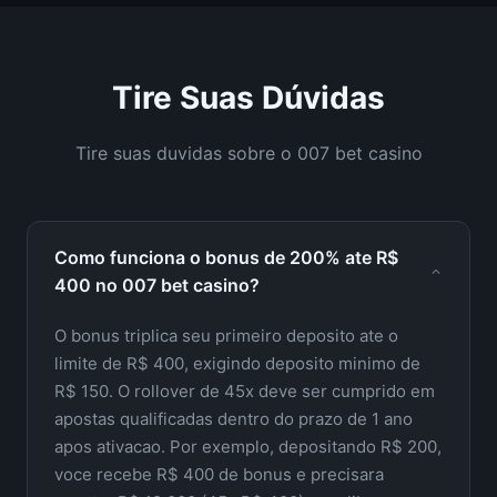
Tire Suas Dúvidas
Tire suas duvidas sobre o 007 bet casino
Como funciona o bonus de 200% ate R$
400 no 007 bet casino?
O bonus triplica seu primeiro deposito ate o
limite de R$ 400, exigindo deposito minimo de
R$ 150. O rollover de 45x deve ser cumprido em
apostas qualificadas dentro do prazo de 1 ano
apos ativacao. Por exemplo, depositando R$ 200,
voce recebe R$ 400 de bonus e precisara