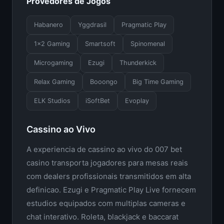
Provedores de Jogos
Habanero
Yggdrasil
Pragmatic Play
1x2 Gaming
Smartsoft
Spinomenal
Microgaming
Ezugi
Thunderkick
Relax Gaming
Booongo
Big Time Gaming
ELK Studios
iSoftBet
Evoplay
Cassino ao Vivo
A experiencia de cassino ao vivo do 007 bet
casino transporta jogadores para mesas reais
com dealers profissionais transmitidos em alta
definicao. Ezugi e Pragmatic Play Live fornecem
estudios equipados com multiplas cameras e
chat interativo. Roleta, blackjack e baccarat