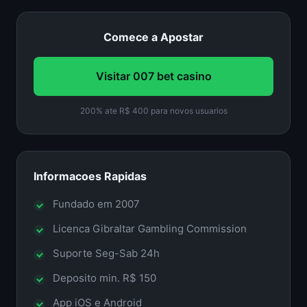
Comece a Apostar
Visitar 007 bet casino
200% ate R$ 400 para novos usuarios
Informacoes Rapidas
Fundado em 2007
Licenca Gibraltar Gambling Commission
Suporte Seg-Sab 24h
Deposito min. R$ 150
App iOS e Android