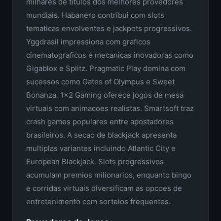
milhares de titulos dos melhores provedores
mundiais. Habanero contribui com slots
tematicas envolventes e jackpots progressivos.
Yggdrasil impressiona com graficos
cinematograficos e mecanicas inovadoras como
Gigablox e Splitz. Pragmatic Play domina com
sucessos como Gates of Olympus e Sweet
Bonanza. 1x2 Gaming oferece jogos de mesa
virtuais com animacoes realistas. Smartsoft traz
crash games populares entre apostadores
brasileiros. A secao de blackjack apresenta
multiplas variantes incluindo Atlantic City e
European Blackjack. Slots progressivos
acumulam premios milionarios, enquanto bingo
e corridas virtuais diversificam as opcoes de
entretenimento com sorteios frequentes.