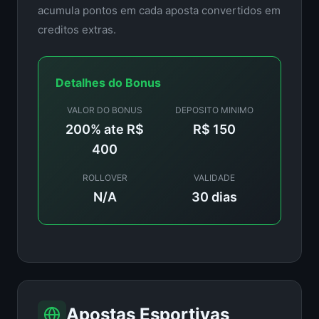
acumula pontos em cada aposta convertidos em
creditos extras.
Detalhes do Bonus
VALOR DO BONUS
DEPOSITO MINIMO
200% ate R$
R$ 150
400
ROLLOVER
VALIDADE
N/A
30 dias
Apostas Esportivas