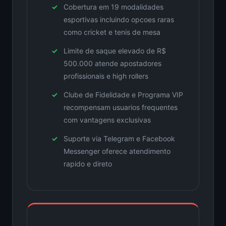
Cobertura em 19 modalidades
esportivas incluindo opcoes raras
como cricket e tenis de mesa
Limite de saque elevado de R$
500.000 atende apostadores
profissionais e high rollers
Clube de Fidelidade e Programa VIP
recompensam usuarios frequentes
com vantagens exclusivas
Suporte via Telegram e Facebook
Messenger oferece atendimento
rapido e direto