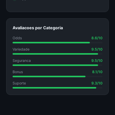
Avaliacoes por Categoria
Odds
8.6/10
Variedade
9.5/10
Seguranca
9.5/10
Bonus
8.1/10
Suporte
9.3/10