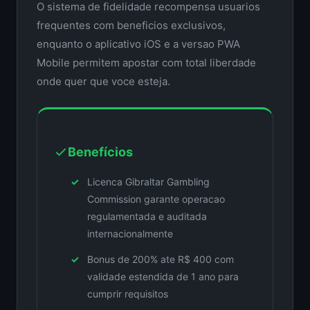
O sistema de fidelidade recompensa usuarios
frequentes com beneficios exclusivos,
enquanto o aplicativo iOS e a versao PWA
Mobile permitem apostar com total liberdade
onde quer que voce esteja.
Benefícios
Licenca Gibraltar Gambling
Commission garante operacao
regulamentada e auditada
internacionalmente
Bonus de 200% ate R$ 400 com
validade estendida de 1 ano para
cumprir requisitos