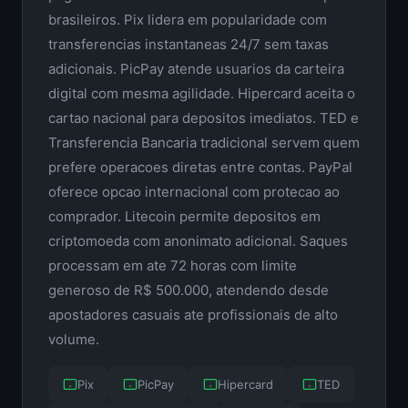
brasileiros. Pix lidera em popularidade com
transferencias instantaneas 24/7 sem taxas
adicionais. PicPay atende usuarios da carteira
digital com mesma agilidade. Hipercard aceita o
cartao nacional para depositos imediatos. TED e
Transferencia Bancaria tradicional servem quem
prefere operacoes diretas entre contas. PayPal
oferece opcao internacional com protecao ao
comprador. Litecoin permite depositos em
criptomoeda com anonimato adicional. Saques
processam em ate 72 horas com limite
generoso de R$ 500.000, atendendo desde
apostadores casuais ate profissionais de alto
volume.
Pix
PicPay
Hipercard
TED