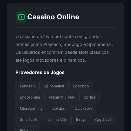
Cassino Online
O cassino da 4win bet conta com grandes
nomes como Playtech, Booongo e Spinomenal.
Os usuarios encontram desde slots classicos
ate jogos inovadores e dinamicos.
Provedores de Jogos
Playtech
Spinomenal
Booongo
Endorphina
Pragmatic Play
Spribe
Microgaming
iSoftBet
Quickspin
Smartsoft
Nolimit City
Ezugi
Yggdrasil
BGaming