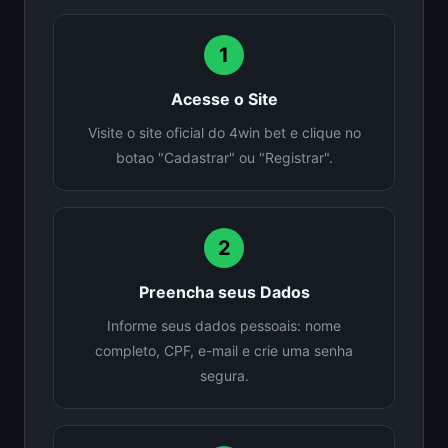
1
Acesse o Site
Visite o site oficial do 4win bet e clique no
botao "Cadastrar" ou "Registrar".
2
Preencha seus Dados
Informe seus dados pessoais: nome
completo, CPF, e-mail e crie uma senha
segura.