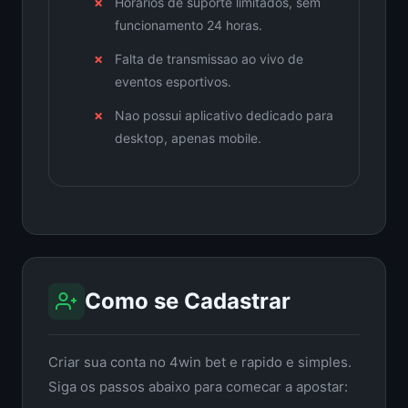
Horarios de suporte limitados, sem
funcionamento 24 horas.
Falta de transmissao ao vivo de
eventos esportivos.
Nao possui aplicativo dedicado para
desktop, apenas mobile.
Como se Cadastrar
Criar sua conta no 4win bet e rapido e simples.
Siga os passos abaixo para comecar a apostar: