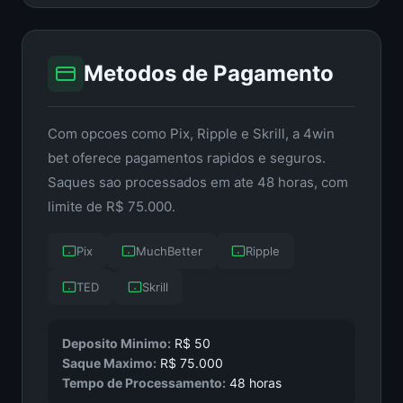
Metodos de Pagamento
Com opcoes como Pix, Ripple e Skrill, a 4win
bet oferece pagamentos rapidos e seguros.
Saques sao processados em ate 48 horas, com
limite de R$ 75.000.
Pix
MuchBetter
Ripple
TED
Skrill
Deposito Minimo:
R$ 50
Saque Maximo:
R$ 75.000
Tempo de Processamento:
48 horas