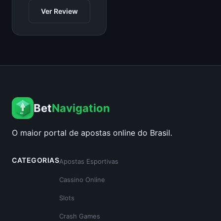
Ver Review
Bet
Navigation
O maior portal de apostas online do Brasil.
CATEGORIAS
Apostas Esportivas
Cassino Online
Slots
Crash Games