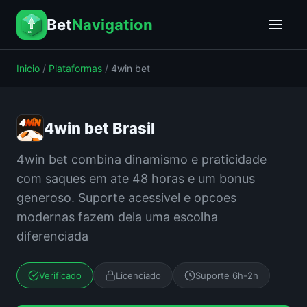
Bet
Navigation
Inicio
/
Plataformas
/
4win bet
4win bet Brasil
4win bet combina dinamismo e praticidade
com saques em ate 48 horas e um bonus
generoso. Suporte acessivel e opcoes
modernas fazem dela uma escolha
diferenciada
Verificado
Licenciado
Suporte 6h-2h