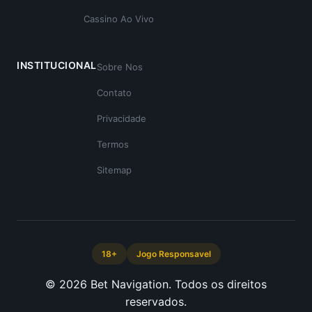
Cassino Ao Vivo
INSTITUCIONAL
Sobre Nos
Contato
Privacidade
Termos
Sitemap
18+
Jogo Responsavel
© 2026 Bet Navigation. Todos os direitos
reservados.