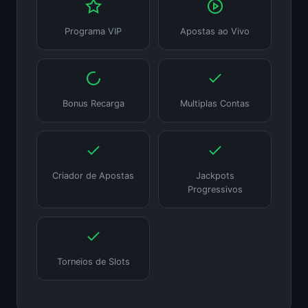
Programa VIP
Apostas ao Vivo
Bonus Recarga
Multiplas Contas
Criador de Apostas
Jackpots
Progressivos
Torneios de Slots