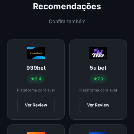
Recomendações
Confira também
939bet
5u bet
9.4
7.9
Plataforma confiavel
Plataforma confiavel
Ver Review
Ver Review