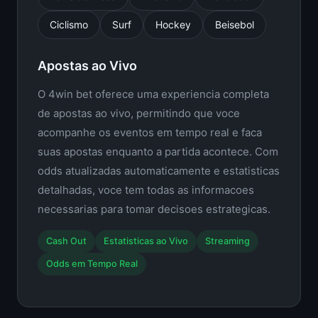
Ciclismo
Surf
Hockey
Beisebol
Apostas ao Vivo
O 4win bet oferece uma experiencia completa
de apostas ao vivo, permitindo que voce
acompanhe os eventos em tempo real e faca
suas apostas enquanto a partida acontece. Com
odds atualizadas automaticamente e estatisticas
detalhadas, voce tem todas as informacoes
necessarias para tomar decisoes estrategicas.
Cash Out
Estatisticas ao Vivo
Streaming
Odds em Tempo Real