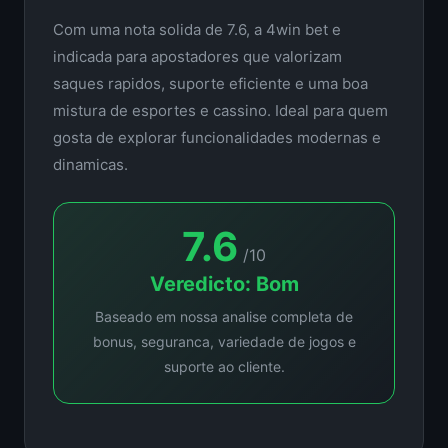
Com uma nota solida de 7.6, a 4win bet e
indicada para apostadores que valorizam
saques rapidos, suporte eficiente e uma boa
mistura de esportes e cassino. Ideal para quem
gosta de explorar funcionalidades modernas e
dinamicas.
7.6
/10
Veredicto: Bom
Baseado em nossa analise completa de
bonus, seguranca, variedade de jogos e
suporte ao cliente.