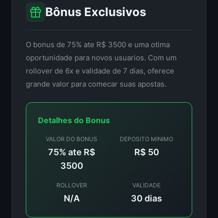
Bônus Exclusivos
O bonus de 75% ate R$ 3500 e uma otima
oportunidade para novos usuarios. Com um
rollover de 6x e validade de 7 dias, oferece
grande valor para comecar suas apostas.
Detalhes do Bonus
VALOR DO BONUS
DEPOSITO MINIMO
75% ate R$
R$ 50
3500
ROLLOVER
VALIDADE
N/A
30 dias