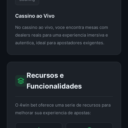
Cassino ao Vivo
No cassino ao vivo, voce encontra mesas com
dealers reais para uma experiencia imersiva e
autentica, ideal para apostadores exigentes.
Recursos e
Funcionalidades
O 4win bet oferece uma serie de recursos para
melhorar sua experiencia de apostas: