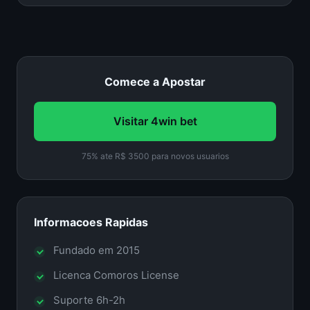
Comece a Apostar
Visitar 4win bet
75% ate R$ 3500 para novos usuarios
Informacoes Rapidas
Fundado em 2015
Licenca Comoros License
Suporte 6h-2h