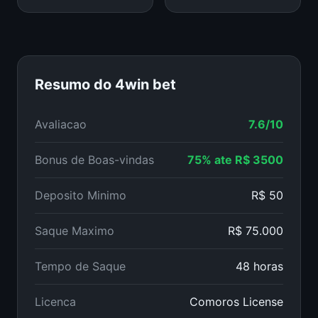
Resumo do 4win bet
Avaliacao
7.6/10
Bonus de Boas-vindas
75% ate R$ 3500
Deposito Minimo
R$ 50
Saque Maximo
R$ 75.000
Tempo de Saque
48 horas
Licenca
Comoros License