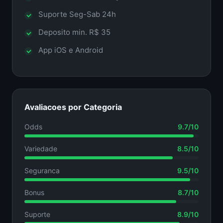
Suporte Seg-Sab 24h
Deposito min. R$ 35
App iOS e Android
Avaliacoes por Categoria
Odds
9.7/10
Variedade
8.5/10
Seguranca
9.5/10
Bonus
8.7/10
Suporte
8.9/10