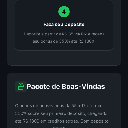
4
Faca seu Deposito
Deposite a partir de R$ 35 via Pix e receba
seu bonus de 350% ate R$ 1800!
Pacote de Boas-Vindas
O bonus de boas-vindas da 55bet7 oferece
350% sobre seu primeiro deposito, chegando
ate R$ 1800 em creditos extras. Com deposito