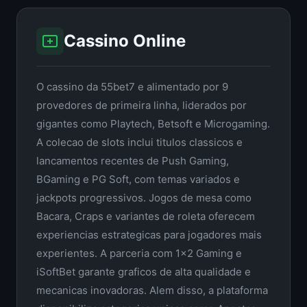
Cassino Online
O cassino da 55bet7 e alimentado por 9
provedores de primeira linha, liderados por
gigantes como Playtech, Betsoft e Microgaming.
A colecao de slots inclui titulos classicos e
lancamentos recentes de Push Gaming,
BGaming e PG Soft, com temas variados e
jackpots progressivos. Jogos de mesa como
Bacara, Craps e variantes de roleta oferecem
experiencias estrategicas para jogadores mais
experientes. A parceria com 1x2 Gaming e
iSoftBet garante graficos de alta qualidade e
mecanicas inovadoras. Alem disso, a plataforma