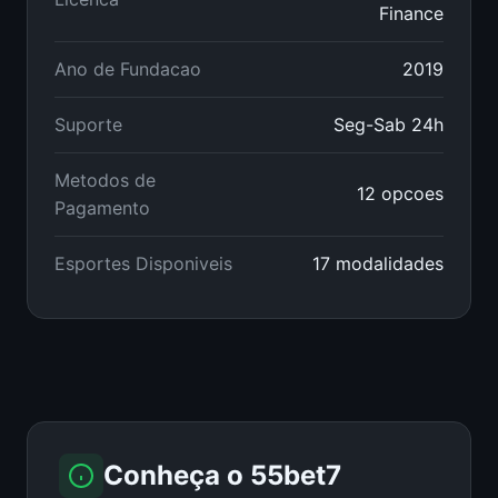
Finance
Ano de Fundacao
2019
Suporte
Seg-Sab 24h
Metodos de
12 opcoes
Pagamento
Esportes Disponiveis
17 modalidades
Conheça o 55bet7