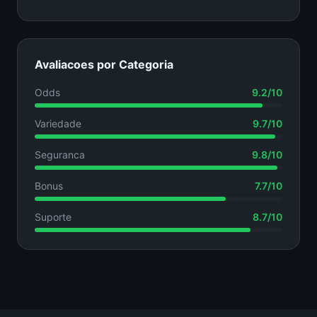
Avaliacoes por Categoria
Odds
9.2/10
Variedade
9.7/10
Seguranca
9.8/10
Bonus
7.7/10
Suporte
8.7/10