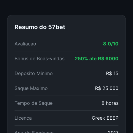
Resumo do 57bet
Avaliacao
8.0/10
Bonus de Boas-vindas
250% ate R$ 6000
Deposito Minimo
R$ 15
Saque Maximo
R$ 25.000
Tempo de Saque
8 horas
Licenca
Greek EEEP
Ano de Fundacao
2017