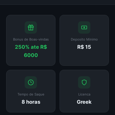
Bonus de Boas-vindas
Deposito Minimo
250% ate R$
R$ 15
6000
Tempo de Saque
Licenca
8 horas
Greek