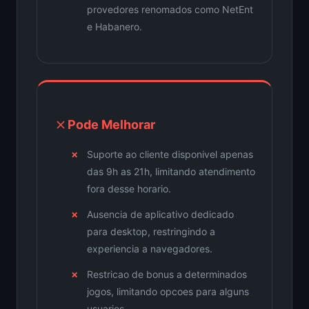
provedores renomados como NetEnt
e Habanero.
Pode Melhorar
Suporte ao cliente disponivel apenas
das 9h as 21h, limitando atendimento
fora desse horario.
Ausencia de aplicativo dedicado
para desktop, restringindo a
experiencia a navegadores.
Restricao de bonus a determinados
jogos, limitando opcoes para alguns
usuarios.