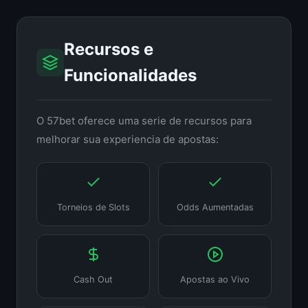
Recursos e
Funcionalidades
O 57bet oferece uma serie de recursos para
melhorar sua experiencia de apostas:
Torneios de Slots
Odds Aumentadas
Cash Out
Apostas ao Vivo