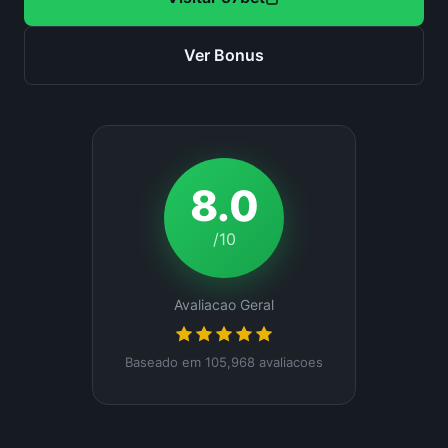
Ver Bonus
8.0
/10
Avaliacao Geral
Baseado em 105,968 avaliacoes