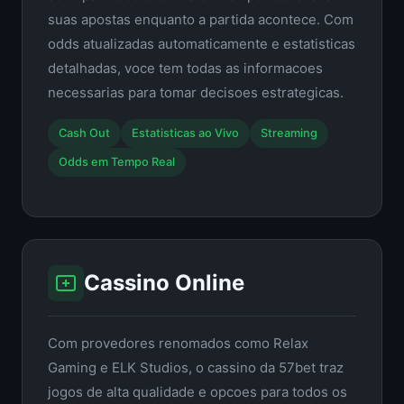
suas apostas enquanto a partida acontece. Com
odds atualizadas automaticamente e estatisticas
detalhadas, voce tem todas as informacoes
necessarias para tomar decisoes estrategicas.
Cash Out
Estatisticas ao Vivo
Streaming
Odds em Tempo Real
Cassino Online
Com provedores renomados como Relax
Gaming e ELK Studios, o cassino da 57bet traz
jogos de alta qualidade e opcoes para todos os