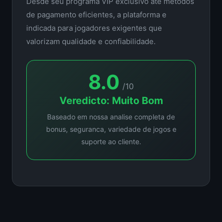
Desde seu programa VIP exclusivo ate metodos
de pagamento eficientes, a plataforma e
indicada para jogadores exigentes que
valorizam qualidade e confiabilidade.
8.0
/10
Veredicto: Muito Bom
Baseado em nossa analise completa de
bonus, seguranca, variedade de jogos e
suporte ao cliente.