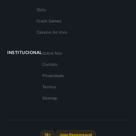
Slots
Crash Games
Cassino Ao Vivo
INSTITUCIONAL
Sobre Nos
Contato
Privacidade
Termos
Sitemap
18+
Jogo Responsavel