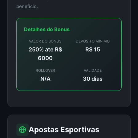
beneficio.
Detalhes do Bonus
VALOR DO BONUS
DEPOSITO MINIMO
250% ate R$
R$ 15
6000
ROLLOVER
VALIDADE
N/A
30 dias
Apostas Esportivas