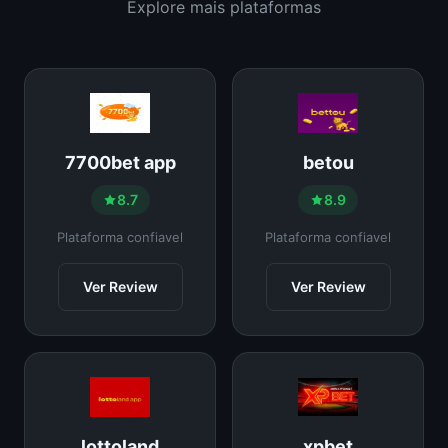
Explore mais plataformas
7700bet app
betou
8.7
8.9
Plataforma confiavel
Plataforma confiavel
Ver Review
Ver Review
lottoland
xpbet