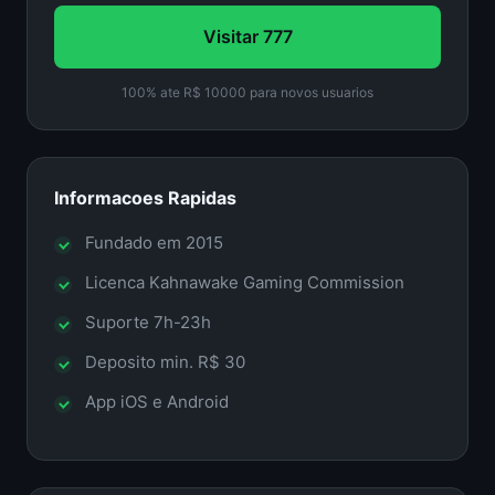
Visitar 777
100% ate R$ 10000 para novos usuarios
Informacoes Rapidas
Fundado em 2015
Licenca Kahnawake Gaming Commission
Suporte 7h-23h
Deposito min. R$ 30
App iOS e Android