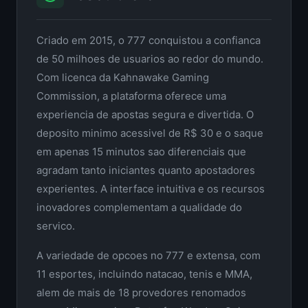
Criado em 2015, o 777 conquistou a confianca
de 50 milhoes de usuarios ao redor do mundo.
Com licenca da Kahnawake Gaming
Commission, a plataforma oferece uma
experiencia de apostas segura e divertida. O
deposito minimo acessivel de R$ 30 e o saque
em apenas 15 minutos sao diferenciais que
agradam tanto iniciantes quanto apostadores
experientes. A interface intuitiva e os recursos
inovadores complementam a qualidade do
servico.
A variedade de opcoes no 777 e extensa, com
11 esportes, incluindo natacao, tenis e MMA,
alem de mais de 18 provedores renomados