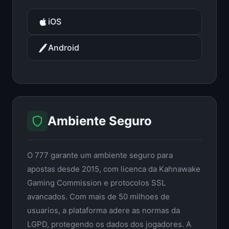
iOS
Android
Ambiente Seguro
O 777 garante um ambiente seguro para
apostas desde 2015, com licenca da Kahnawake
Gaming Commission e protocolos SSL
avancados. Com mais de 50 milhoes de
usuarios, a plataforma adere as normas da
LGPD, protegendo os dados dos jogadores. A