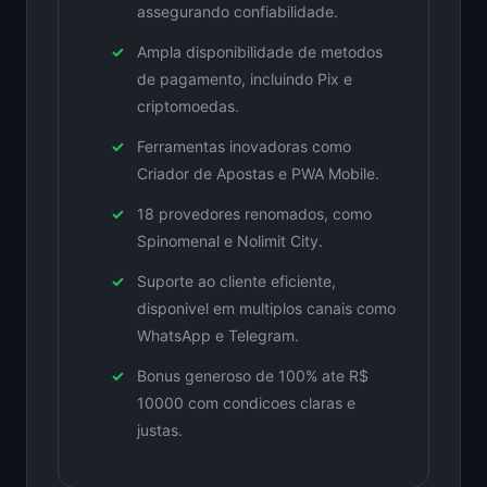
assegurando confiabilidade.
Ampla disponibilidade de metodos
de pagamento, incluindo Pix e
criptomoedas.
Ferramentas inovadoras como
Criador de Apostas e PWA Mobile.
18 provedores renomados, como
Spinomenal e Nolimit City.
Suporte ao cliente eficiente,
disponivel em multiplos canais como
WhatsApp e Telegram.
Bonus generoso de 100% ate R$
10000 com condicoes claras e
justas.