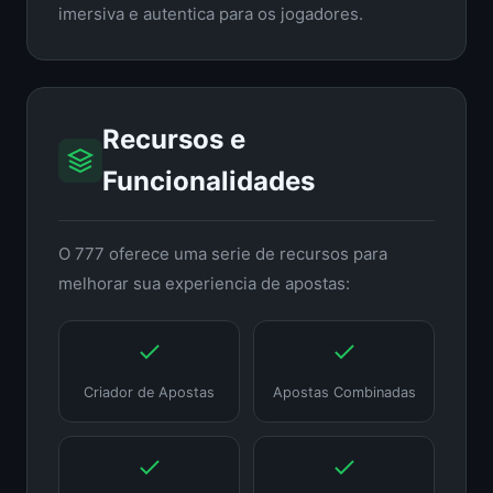
imersiva e autentica para os jogadores.
Recursos e
Funcionalidades
O 777 oferece uma serie de recursos para
melhorar sua experiencia de apostas:
Criador de Apostas
Apostas Combinadas