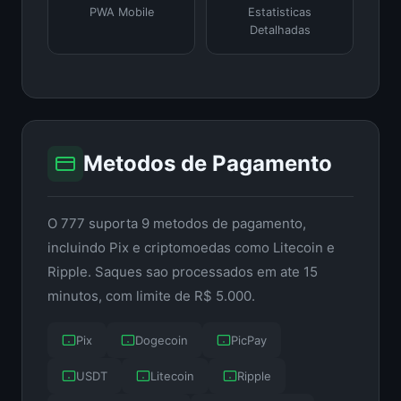
PWA Mobile
Estatisticas
Detalhadas
Metodos de Pagamento
O 777 suporta 9 metodos de pagamento,
incluindo Pix e criptomoedas como Litecoin e
Ripple. Saques sao processados em ate 15
minutos, com limite de R$ 5.000.
Pix
Dogecoin
PicPay
USDT
Litecoin
Ripple