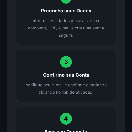
Preencha seus Dados
Informe seus dados pessoais: nome
completo, CPF, e-mail e crie uma senha
segura.
3
Confirme sua Conta
Verifique seu e-mail e confirme o cadastro
clicando no link de ativacao.
4
Faca seu Deposito