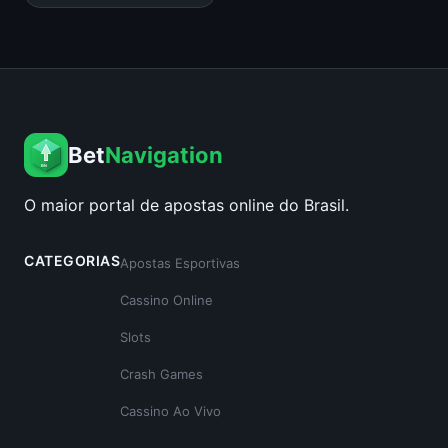
Bet
Navigation
O maior portal de apostas online do Brasil.
CATEGORIAS
Apostas Esportivas
Cassino Online
Slots
Crash Games
Cassino Ao Vivo