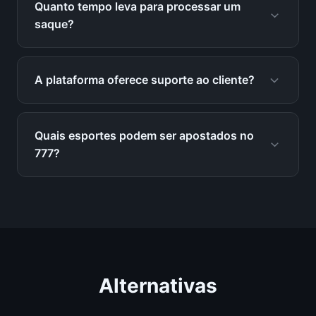
Quanto tempo leva para processar um
saque?
A plataforma oferece suporte ao cliente?
Quais esportes podem ser apostados no
777?
Alternativas