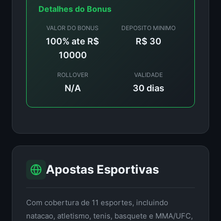
Detalhes do Bonus
VALOR DO BONUS
DEPOSITO MINIMO
100% ate R$
R$ 30
10000
ROLLOVER
VALIDADE
N/A
30 dias
Apostas Esportivas
Com cobertura de 11 esportes, incluindo
natacao, atletismo, tenis, basquete e MMA/UFC,