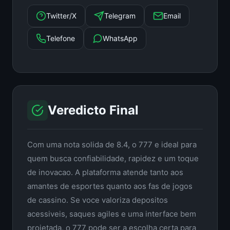
Twitter/X
Telegram
Email
Telefone
WhatsApp
Veredicto Final
Com uma nota solida de 8.4, o 777 e ideal para
quem busca confiabilidade, rapidez e um toque
de inovacao. A plataforma atende tanto aos
amantes de esportes quanto aos fas de jogos
de cassino. Se voce valoriza depositos
acessiveis, saques agiles e uma interface bem
projetada, o 777 pode ser a escolha certa para