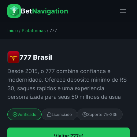
Bet
Navigation
Inicio
/
Plataformas
/
777
777 Brasil
Desde 2015, o 777 combina confianca e
modernidade. Oferece deposito minimo de R$
30, saques rapidos e uma experiencia
personalizada para seus 50 milhoes de usua
Verificado
Licenciado
Suporte 7h-23h
Visitar 777