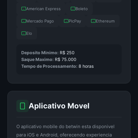
American Express
Boleto
Mercado Pago
PicPay
Ethereum
Elo
Deposito Minimo:
R$ 250
Saque Maximo:
R$ 75.000
Tempo de Processamento:
8 horas
Aplicativo Movel
O aplicativo mobile do betwin esta disponivel
para iOS e Android, oferecendo experiencia