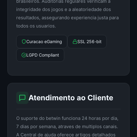
brasileiros. Auditorias regulares verificam a
integridade dos jogos e a aleatoriedade dos
resultados, assegurando experiencia justa para
todos os usuarios.
Curacao eGaming
SSL 256-bit
LGPD Compliant
Atendimento ao Cliente
O suporte do betwin funciona 24 horas por dia,
7 dias por semana, atraves de multiplos canais.
A Central de ajuda oferece artigos detalhados