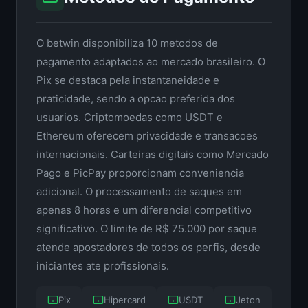
O betwin disponibiliza 10 metodos de
pagamento adaptados ao mercado brasileiro. O
Pix se destaca pela instantaneidade e
praticidade, sendo a opcao preferida dos
usuarios. Criptomoedas como USDT e
Ethereum oferecem privacidade e transacoes
internacionais. Carteiras digitais como Mercado
Pago e PicPay proporcionam conveniencia
adicional. O processamento de saques em
apenas 8 horas e um diferencial competitivo
significativo. O limite de R$ 75.000 por saque
atende apostadores de todos os perfis, desde
iniciantes ate profissionais.
Pix
Hipercard
USDT
Jeton