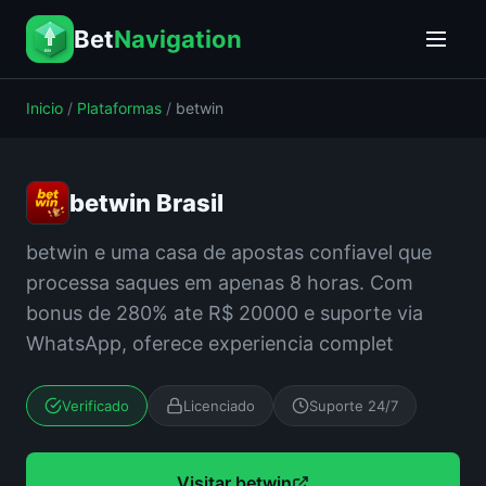
Bet
Navigation
Inicio
/
Plataformas
/
betwin
betwin Brasil
betwin e uma casa de apostas confiavel que
processa saques em apenas 8 horas. Com
bonus de 280% ate R$ 20000 e suporte via
WhatsApp, oferece experiencia complet
Verificado
Licenciado
Suporte 24/7
Visitar betwin