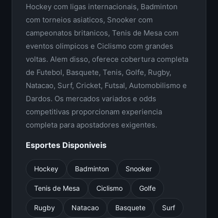
Hockey com ligas internacionais, Badminton
com torneios asiaticos, Snooker com
campeonatos britanicos, Tenis de Mesa com
eventos olimpicos e Ciclismo com grandes
voltas. Alem disso, oferece cobertura completa
de Futebol, Basquete, Tenis, Golfe, Rugby,
Natacao, Surf, Cricket, Futsal, Automobilismo e
Dardos. Os mercados variados e odds
competitivas proporcionam experiencia
completa para apostadores exigentes.
Esportes Disponiveis
Hockey
Badminton
Snooker
Tenis de Mesa
Ciclismo
Golfe
Rugby
Natacao
Basquete
Surf