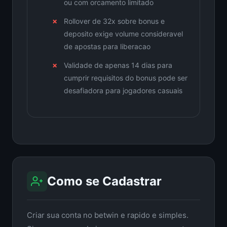
ou com orcamento limitado
Rollover de 32x sobre bonus e
deposito exige volume consideravel
de apostas para liberacao
Validade de apenas 14 dias para
cumprir requisitos do bonus pode ser
desafiadora para jogadores casuais
Como se Cadastrar
Criar sua conta no betwin e rapido e simples.