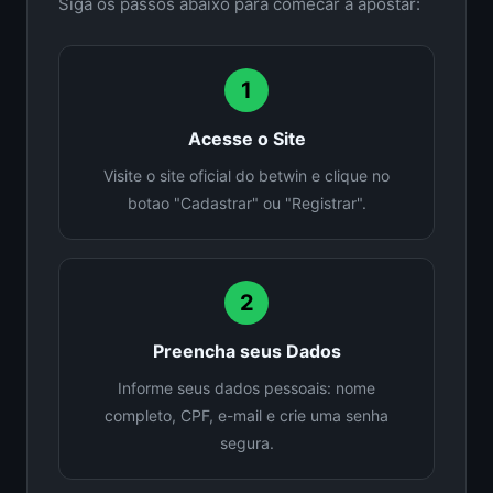
Siga os passos abaixo para comecar a apostar:
1
Acesse o Site
Visite o site oficial do betwin e clique no
botao "Cadastrar" ou "Registrar".
2
Preencha seus Dados
Informe seus dados pessoais: nome
completo, CPF, e-mail e crie uma senha
segura.