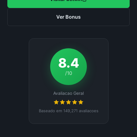
Ver Bonus
8.4
/10
Avaliacao Geral
Baseado em 149,271 avaliacoes